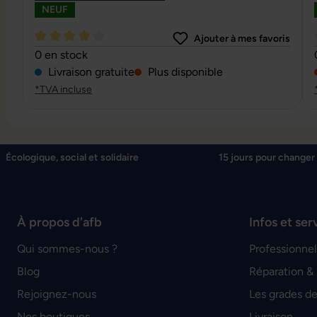
NEUF
Ajouter à mes favoris
Note moyenne de 4 sur 5 étoiles
0 en stock
Livraison gratuite
Plus disponible
*TVA incluse
Écologique, social et solidaire
15 jours pour changer 
À propos d'afb
Infos et ser
Qui sommes-nous ?
Professionnel
Blog
Réparation &
Rejoignez-nous
Les grades de
Nos boutiques
Livraison