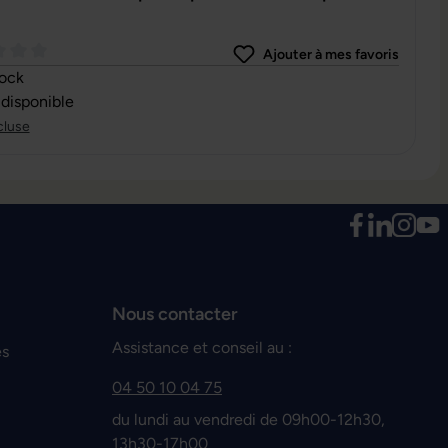
Ajouter à mes favoris
oyenne de 0 sur 5 étoiles
tock
 disponible
cluse
Nous contacter
Assistance et conseil au :
es
04 50 10 04 75
du lundi au vendredi de 09h00-12h30,
13h30-17h00