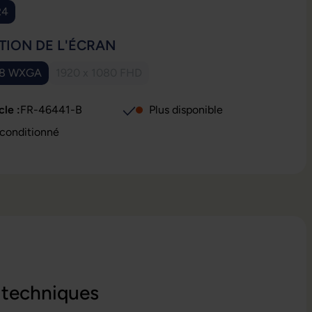
R4
IONNEZ
TION DE L'ÉCRAN
68 WXGA
1920 x 1080 FHD
(Cette option n'est pas disponible pour le moment
cle :
FR-46441-B
Plus disponible
t : Reconditionné
 techniques