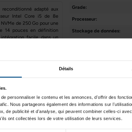
Grade:
 reconditionné adapté aux
esseur Intel Core i5 de 8e
Processeur:
2 NVMe de 250 Go pour une
 de 14 pouces en définition
Stockage de données:
ntégration facile dans un
Type de produit:
t la présence d’une webcam
ion.
Mémoire vive:
Génération de CPU:
Détails
Système d'exploitation:
RAM
ies.
Cœurs de processeur:
8 Go DDR4
e personnaliser le contenu et les annonces, d'offrir des fonctio
Type d'écran:
rafic. Nous partageons également des informations sur l'utilisati
, de publicité et d'analyse, qui peuvent combiner celles-ci avec
Webcam:
Connectiques
ils ont collectées lors de votre utilisation de leurs services.
USB‑A, USB‑C, HDMI,
Connectique:
LAN, lecteur 4‑en‑1