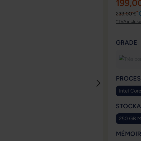
199,0
239,00 €
*TVA inclus
SÉLECT
GRADE
SÉLECT
PROCES
Intel Cor
SÉLECT
STOCKA
250 GB M
SÉLECT
MÉMOIR