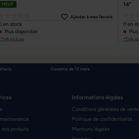
14"
NEUF
Ajouter à mes favoris
Note moyenne de 0 sur 5 étoiles
Note m
0 en stock
0 en s
Plus disponible
Plus
*TVA incluse
*TVA in
d'avis
Garantie de 12 mois
vices
Informations légales
s
Conditions générales de vent
 maintenance
Politique de confidentialité
 nos produits
Mentions légales
Cookies