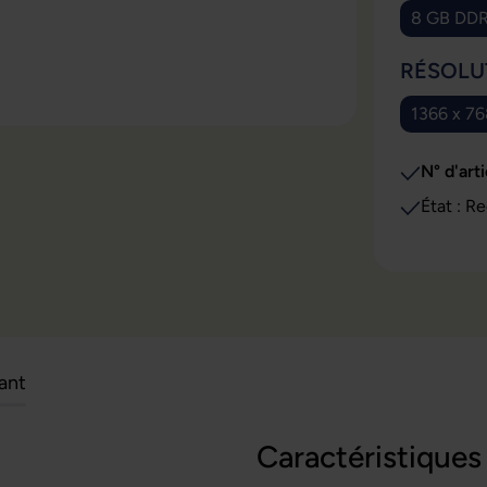
8 GB DD
SÉLECT
RÉSOLU
1366 x 7
N° d'arti
Éta
cant
Caractéristiques