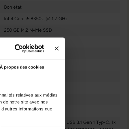
Bon état
Intel Core i5 8350U @ 1,7 GHz
250 GB M.2 NvMe SSD
Ordinateur Portable
8 GB DDR4
8
À propos des cookies
Windows 11 Professionnel
4
nnalités relatives aux médias
Écran Anti Reflet
on de notre site avec nos
 d'autres informations que
Oui
1x HDMI 1.4
, 1x LAN RJ-45
, 1x USB 3.1 Gen 1 Typ-C
, 1x