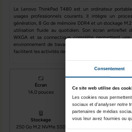
Le Lenovo ThinkPad T480 est un ordinateur portable
usages professionnels courants. Il intègre un proc
génération, 8 Go de mémoire DDR4 et un stockage M.
utilisation fluide au quotidien. Son écran antireflet
WXGA et sa connectique complète permettent une i
environnement de travail. Sa conception compacte e
facilitent les activités de bureautique et de communicat
Consentement
Écran
Processeur
Ce site web utilise des cook
14,0 pouces
Intel Core i5‑8350U
Les cookies nous permettent d
sociaux et d'analyser notre t
partenaires de médias sociaux
OS
vous leur avez fournies ou qu'
Stockage
Windows 11
250 Go M.2 NVMe SSD
Professionnel