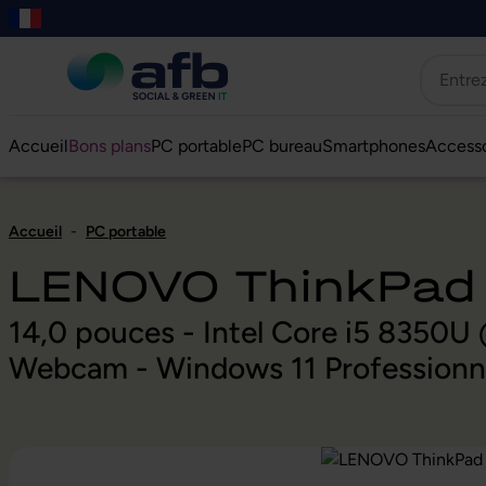
er au contenu principal
asser à la recherche
Passer à la navigation principale
Skip to B2B platform navigation
Accueil
Bons plans
PC portable
PC bureau
Smartphones
Accesso
Accueil
-
PC portable
LENOVO ThinkPad
14,0 pouces - Intel Core i5 8350
Webcam - Windows 11 Professionn
Ignorer la galerie d'images