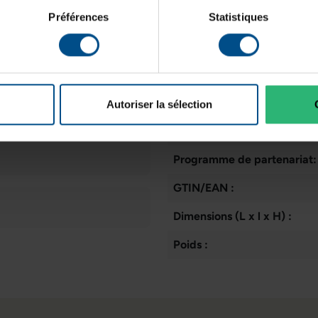
Préférences
Statistiques
Taille de l'écran:
Résolution de l'écran:
Disposition du clavier:
Autoriser la sélection
Puce graphique intégrée:
Programme de partenariat:
GTIN/EAN :
Dimensions (L x l x H) :
Poids :