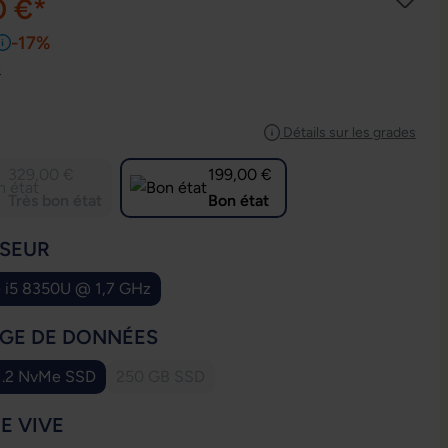
0 €*
-17%
e
IONNEZ
Détails sur les grades
329,00 €
199,00 €
Très bon état
Bon état
IONNEZ
SEUR
e i5 8350U @ 1,7 GHz
IONNEZ
GE DE DONNÉES
.2 NvMe SSD
250 GB SSD
(Cette option n'est pas disponible pour le mom
IONNEZ
E VIVE