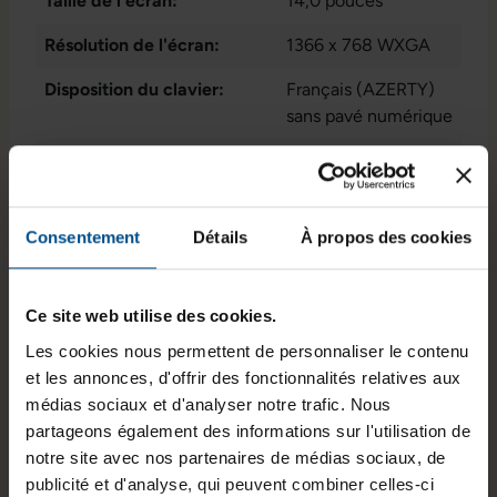
Taille de l'écran:
14,0 pouces
Gen 1 Type A
Résolution de l'écran:
1366 x 768 WXGA
Disposition du clavier:
Français (AZERTY)
sans pavé numérique
Puce graphique intégrée:
Intel® UHD Graphics
Programme de partenariat:
Oui
, Non
Consentement
Détails
À propos des cookies
GTIN/EAN :
3701157155526
Dimensions (L x l x H) :
329 x 227 x 17,9 mm
Ce site web utilise des cookies.
Poids :
1,55 kg
Les cookies nous permettent de personnaliser le contenu
et les annonces, d'offrir des fonctionnalités relatives aux
médias sociaux et d'analyser notre trafic. Nous
partageons également des informations sur l'utilisation de
Informations sur le produit
notre site avec nos partenaires de médias sociaux, de
publicité et d'analyse, qui peuvent combiner celles-ci