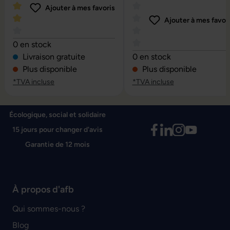
Ajouter à mes favoris
Ajouter à mes favor
Note moyenne de 4 sur 5 étoiles
0 en stock
Note moyenne de 0 sur 5 é
Livraison gratuite
0 en stock
Plus disponible
Plus disponible
*TVA incluse
*TVA incluse
Écologique, social et solidaire
15 jours pour changer d'avis
Garantie de 12 mois
À propos d'afb
Qui sommes-nous ?
Blog