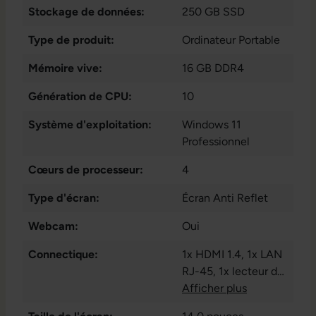
Stockage de données:
250 GB SSD
Type de produit:
Ordinateur Portable
Mémoire vive:
16 GB DDR4
Génération de CPU:
10
Système d'exploitation:
Windows 11
Professionnel
Cœurs de processeur:
4
Type d'écran:
Écran Anti Reflet
Webcam:
Oui
Connectique:
1x HDMI 1.4
, 1x LAN
RJ-45
, 1x lecteur de
carte microSD
Afficher plus
, 2x
USB-C
, 2x USB 3.1