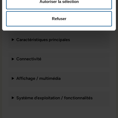
Stockage
n
USB, USB‑C,
Autoriser la sélection
250 Go SSD
Windows 11
HDMI,
Professionne
RJ‑45,
Refuser
l
microSD
Caractéristiques principales
Connectivité
Affichage / multimédia
Système d’exploitation / fonctionnalités