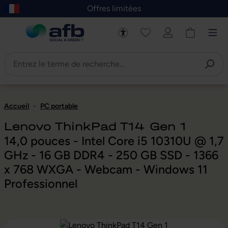
Offres limitées
asser au contenu principal
Skip to B2B platform navigation
Accueil
-
PC portable
Lenovo ThinkPad T14 Gen 1
14,0 pouces - Intel Core i5 10310U @ 1,7
GHz - 16 GB DDR4 - 250 GB SSD - 1366
x 768 WXGA - Webcam - Windows 11
Professionnel
Ignorer la galerie d'images