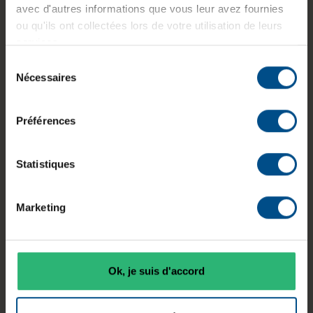
Le Lenovo ThinkPad T14 Gen 1 est un ordinateur
avec d'autres informations que vous leur avez fournies
portable professionnel équipé d’un processeur
ou qu'ils ont collectées lors de votre utilisation de leurs
Intel Core i5 10310U, de 8 Go de mémoire DDR4
services.
et d’un SSD de 250 Go. Son écran de 14 pouces
Sélection
Full HD antireflet offre un affichage adapté aux
Nécessaires
du
usages quotidiens. Ce modèle reconditionné est
consentement
fourni avec Windows 11 Professionnel préinstallé.
Préférences
Statistiques
RAM
Diagonale
Processeur
écran
Intel Core i5
8 Go DDR4
Marketing
14 pouces
10310U
Ok, je suis d'accord
Système
Connectiqu
d’exploitatio
es