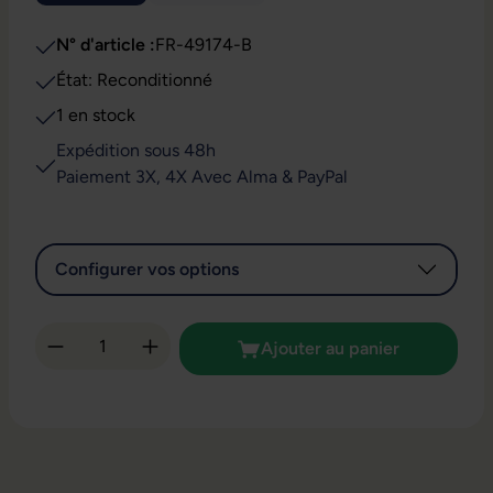
N° d'article :
FR-49174-B
État: Reconditionné
1 en stock
Expédition sous 48h
Paiement 3X, 4X Avec Alma & PayPal
Configurer vos options
Quantité de produit : Entrez la quantité so
Ajouter au panier