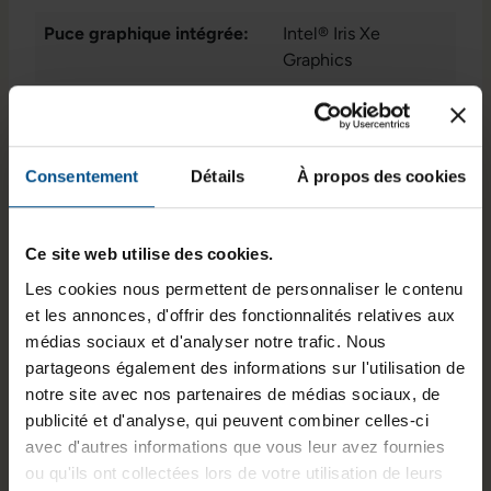
Puce graphique intégrée:
Intel® Iris Xe
Graphics
État:
Reconditionné
Programme de partenariat:
Non
Consentement
Détails
À propos des cookies
Lancement sur le marché:
2020
GTIN/EAN :
3701157158336
Ce site web utilise des cookies.
Dimensions (L x l x H) :
240 x 365 x 18,9 mm
Les cookies nous permettent de personnaliser le contenu
et les annonces, d'offrir des fonctionnalités relatives aux
Poids :
1,7 kg
médias sociaux et d'analyser notre trafic. Nous
partageons également des informations sur l'utilisation de
notre site avec nos partenaires de médias sociaux, de
Informations sur le produit
publicité et d'analyse, qui peuvent combiner celles-ci
avec d'autres informations que vous leur avez fournies
ou qu'ils ont collectées lors de votre utilisation de leurs
Le Lenovo ThinkPad E15 Gen 2 est un ordinateur