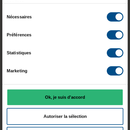
services.
portable professionnel reconditionné avec
Sélection
un
Clavier Belge
conçu pour un usage
Nécessaires
du
bureautique et multitâche. Équipé d’un
consentement
processeur Intel Core i5 de 11e génération, de 8
Go de mémoire vive et d’un stockage SSD NVMe
Préférences
de 250 Go, il assure une utilisation fluide sous
Windows 11 Professionnel. Son écran antireflet de
Statistiques
15,6 pouces en résolution Full HD offre un
confort visuel adapté au travail quotidien, tandis
que sa connectique complète facilite
Marketing
l’intégration dans un environnement
professionnel.
Ok, je suis d'accord
Autoriser la sélection
Diagonale
Processeur
Mémoire
écran
Intel Core
vive