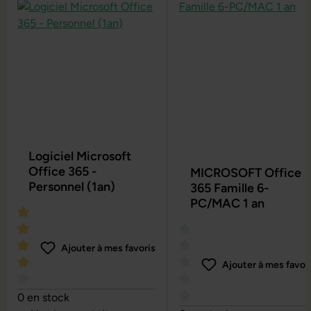
Logiciel Microsoft
Office 365 -
MICROSOFT Office
Personnel (1an)
365 Famille 6-
PC/MAC 1 an
Ajouter à mes favoris
Ajouter à mes favor
Note moyenne de 4 sur 5 étoiles
0 en stock