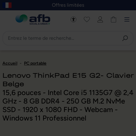
Offres limitées
asser au contenu principal
Skip to B2B platform navigation
Accueil
-
PC portable
Lenovo ThinkPad E15 G2- Clavier
Belge
15,6 pouces - Intel Core i5 1135G7 @ 2,4
GHz - 8 GB DDR4 - 250 GB M.2 NvMe
SSD - 1920 x 1080 FHD - Webcam -
Windows 11 Professionnel