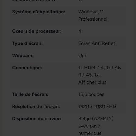
Système d'exploitation:
Windows 11
Professionnel
Cœurs de processeur:
4
Type d'écran:
Écran Anti Reflet
Webcam:
Oui
Connectique:
1x HDMI 1.4
, 1x LAN
RJ-45
, 1x
Thunderbolt 4
Afficher plus
, 1x
USB 3.2 Gen 2 Typ-
Taille de l'écran:
15,6 pouces
C
, 1x audio /
microphone -
Résolution de l'écran:
1920 x 1080 FHD
combo 3.5 mm
, 2x
Disposition du clavier:
USB 3.2 Gen 1 Typ-A
Belge (AZERTY)
avec pavé
numérique