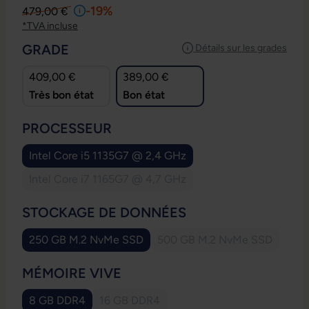
-19%
479,00 €
*TVA incluse
SÉLECTIONNEZ
GRADE
Détails sur les grades
409,00 €
389,00 €
Très bon état
Bon état
SÉLECTIONNEZ
PROCESSEUR
Intel Core i5 1135G7 @ 2,4 GHz
Intel Core i7 1165G7 @ 4,7 GHz
(Cette option n'est pas disponible pour le mom
SÉLECTIONNEZ
STOCKAGE DE DONNÉES
250 GB M.2 NvMe SSD
500 GB M.2 NvMe SSD
(Cette option n'est p
SÉLECTIONNEZ
MÉMOIRE VIVE
8 GB DDR4
16 GB DDR4
(Cette option n'est pas disponible pour l