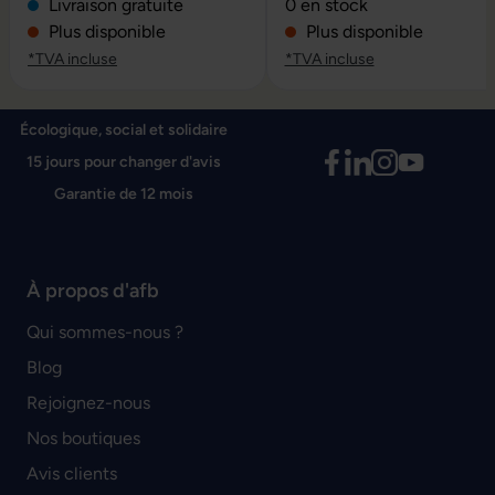
Note moyenne de 0 sur 5 é
Livraison gratuite
0 en stock
Plus disponible
Plus disponible
*TVA incluse
*TVA incluse
Écologique, social et solidaire
15 jours pour changer d'avis
Garantie de 12 mois
À propos d'afb
Qui sommes-nous ?
Blog
Rejoignez-nous
Nos boutiques
Avis clients