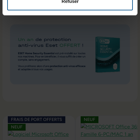
Refuser
Système d’exploitation / fonctionnalités
Ignorer la galerie de produits
FRAIS DE PORT OFFERTS
NEUF
NEUF