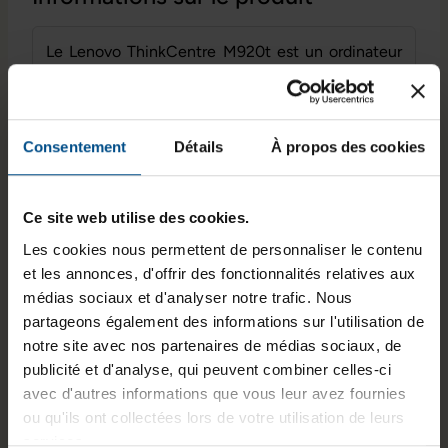
Le Lenovo ThinkCentre M920t est un ordinateur
de bureau au format tour conçu pour les
environnements professionnels. Équipé d’un
processeur Intel Core i7 de 8e génération, de 8
Go de mémoire vive et d’un stockage SSD M.2
Consentement
Détails
À propos des cookies
NVMe, il permet une utilisation fluide pour les
tâches bureautiques, la gestion de données et les
Ce site web utilise des cookies.
applications métier. Sa conception offre une
connectique étendue, facilitant son intégration
Les cookies nous permettent de personnaliser le contenu
sur des postes de travail fixes.
et les annonces, d'offrir des fonctionnalités relatives aux
médias sociaux et d'analyser notre trafic. Nous
partageons également des informations sur l'utilisation de
notre site avec nos partenaires de médias sociaux, de
publicité et d'analyse, qui peuvent combiner celles-ci
Processeur
Mémoire
Typologie
avec d'autres informations que vous leur avez fournies
Intel Core
vive
Tour
ou qu'ils ont collectées lors de votre utilisation de leurs
i7‑8700
8 Go DDR4
services.