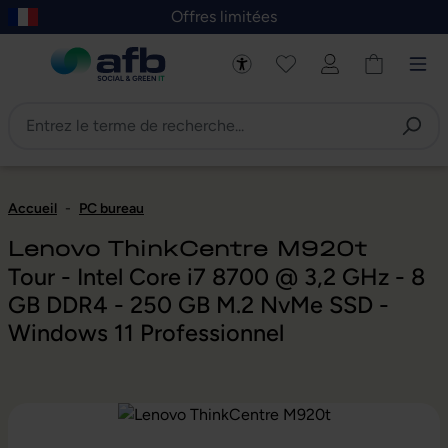
Offres limitées
asser au contenu principal
Skip to B2B platform navigation
Accueil
-
PC bureau
Lenovo ThinkCentre M920t
Tour - Intel Core i7 8700 @ 3,2 GHz - 8
GB DDR4 - 250 GB M.2 NvMe SSD -
Windows 11 Professionnel
Ignorer la galerie d'images