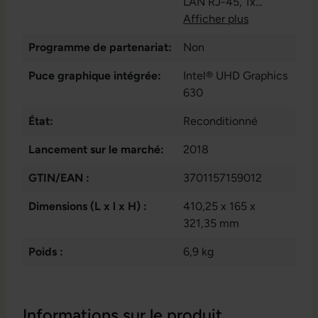
LAN RJ-45
, 1x
Microphone - Entrée
Afficher plus
- 3.5mm
, 1x USB 3.1
Programme de partenariat:
Non
Gen 1 Typ-C
, 1x
VGA
, 1x audio /
Puce graphique intégrée:
Intel® UHD Graphics
microphone -
630
combo 3.5 mm
, 1x
État:
lecteur de carte SD
Reconditionné
,
1x sortie audio - 3.5
Lancement sur le marché:
2018
mm
, 2 x PS/2
, 2x
DisplayPort
, 2x USB
GTIN/EAN :
3701157159012
3.1 Gen 2 Typ-A
, 6x
Dimensions (L x l x H) :
USB 3.1 Gen 1 Type
410,25 x 165 x
A
321,35 mm
Poids :
6,9 kg
Informations sur le produit