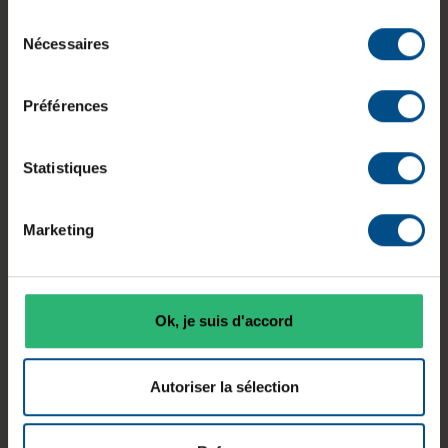
Sélection
Nécessaires
du
Système
consentement
Connectiqu
d’exploitatio
Stockage
es
Préférences
n
250 Go SSD
USB,
Windows 11
M.2 NVMe
DisplayPort,
Professionne
Statistiques
VGA, RJ‑45
l
Marketing
Caractéristiques principales
Ok, je suis d'accord
Connectivité
Autoriser la sélection
Affichage / multimédia