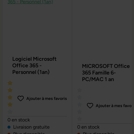
Logiciel Microsoft
Office 365 -
MICROSOFT Office
Personnel (1an)
365 Famille 6-
PC/MAC 1 an
Ajouter à mes favoris
Ajouter à mes favor
Note moyenne de 4 sur 5 étoiles
0 en stock
Note moyenne de 0 sur 5 é
Livraison gratuite
0 en stock