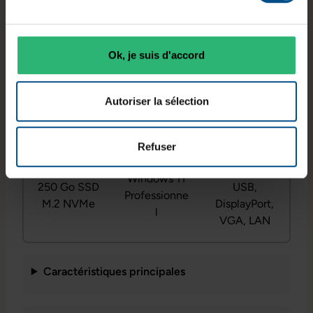
Ok, je suis d'accord
Processeur
Mémoire
Typologie
Intel Core
vive
Tour
i5‑8400
8 Go DDR4
Autoriser la sélection
Refuser
Connectiqu
Système
Stockage
es
Windows 11
250 Go SSD
USB,
Professionne
M.2 NVMe
DisplayPort,
l
VGA, LAN
Caractéristiques principales