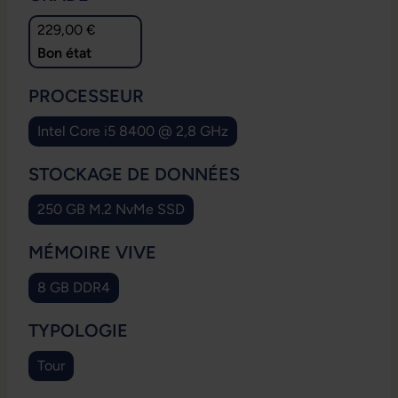
229,00 €
Bon état
SÉLECTIONNEZ
PROCESSEUR
Intel Core i5 8400 @ 2,8 GHz
SÉLECTIONNEZ
STOCKAGE DE DONNÉES
250 GB M.2 NvMe SSD
SÉLECTIONNEZ
MÉMOIRE VIVE
8 GB DDR4
SÉLECTIONNEZ
TYPOLOGIE
Tour