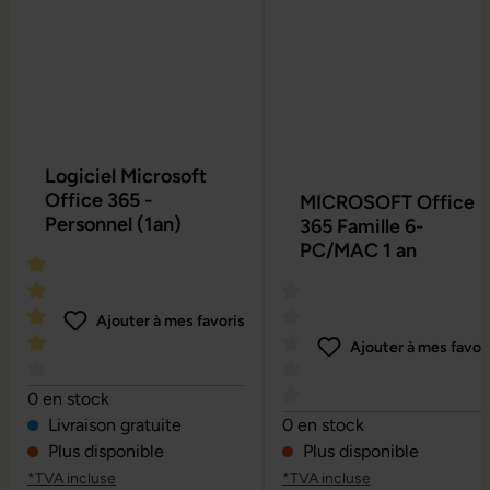
Logiciel Microsoft
Office 365 -
MICROSOFT Office
Personnel (1an)
365 Famille 6-
PC/MAC 1 an
Ajouter à mes favoris
Ajouter à mes favor
Note moyenne de 4 sur 5 étoiles
0 en stock
Note moyenne de 0 sur 5 é
Livraison gratuite
0 en stock
Plus disponible
Plus disponible
*TVA incluse
*TVA incluse