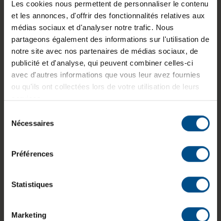
Dimensions (L x l x H) :
270,5 x 150 x 360
Les cookies nous permettent de personnaliser le contenu
3.1 Gen 2 Typ-A
, 6x
mm
et les annonces, d'offrir des fonctionnalités relatives aux
USB 3.1 Gen 1 Type
médias sociaux et d'analyser notre trafic. Nous
Poids :
A
6,9 kg
partageons également des informations sur l'utilisation de
notre site avec nos partenaires de médias sociaux, de
publicité et d'analyse, qui peuvent combiner celles-ci
avec d'autres informations que vous leur avez fournies
Informations sur le produit
ou qu'ils ont collectées lors de votre utilisation de leurs
services.
Le Lenovo ThinkCentre M720t est un ordinateur
Sélection
de bureau reconditionné au format tour, conçu
Nécessaires
du
pour un usage professionnel. Il intègre un
consentement
processeur Intel Core i5 de 8e génération, 8 Go
de mémoire vive DDR4 et un stockage SSD M.2
Préférences
NVMe de 250 Go. Sa conception évolutive
permet d’adapter la configuration aux besoins
Statistiques
futurs, tout en assurant une utilisation stable sous
Windows 11 Professionnel.
Marketing