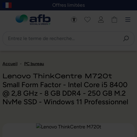
Offres limitées
asser au contenu principal
Skip to B2B platform navigation
Accueil
-
PC bureau
Lenovo ThinkCentre M720t
Small Form Factor - Intel Core i5 8400
@ 2,8 GHz - 8 GB DDR4 - 250 GB M.2
NvMe SSD - Windows 11 Professionnel
Ignorer la galerie d'images