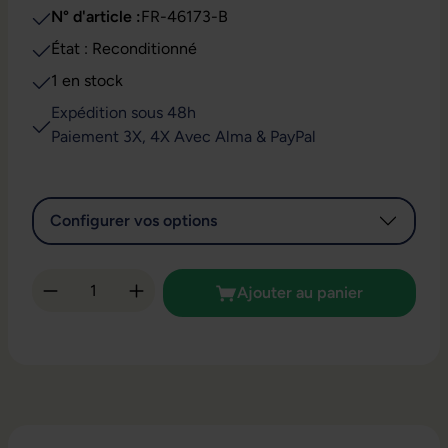
N° d'article :
FR-46173-B
État : Reconditionné
1 en stock
Expédition sous 48h
Paiement 3X, 4X Avec Alma & PayPal
Configurer vos options
Quantité de produit : Entrez la quantité so
Ajouter au panier