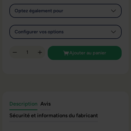
Optez également pour
Configurer vos options
Quantité de produit : Entrez la quantité so
Ajouter au panier
Description
Avis
Sécurité et informations du fabricant