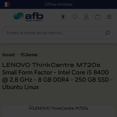
Offres limitées
asser au contenu principal
Skip to B2B platform navigation
Accueil
-
PC bureau
LENOVO ThinkCentre M720s
Small Form Factor - Intel Core i5 8400
@ 2,8 GHz - 8 GB DDR4 - 250 GB SSD -
Ubuntu Linux
Ignorer la galerie d'images