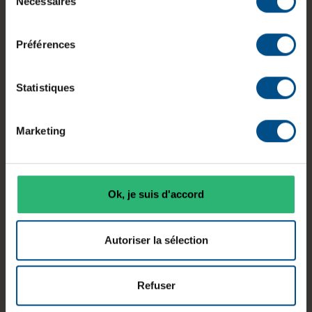
Nécessaires
du
de bureau au format Small Form Factor conçu
consentement
pour une utilisation professionnelle quotidienne.
Équipé d’un processeur Intel Core i5 de 8e
Préférences
génération, de 8 Go de mémoire vive et d’un
stockage SSD, il permet de gérer efficacement
Statistiques
les tâches bureautiques, la navigation et les
applications métiers. Son format compact
s’intègre facilement dans les environnements de
Marketing
travail tout en offrant une connectique complète.
Ok, je suis d'accord
Typologie
Processeur
Mémoire
Autoriser la sélection
Small Form
Intel Core
vive
Factor
i5‑8400
8 Go DDR4
Refuser