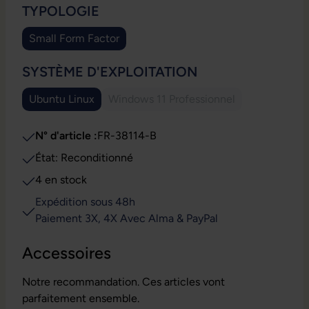
SÉLECTIONNEZ
TYPOLOGIE
Small Form Factor
SÉLECTIONNEZ
SYSTÈME D'EXPLOITATION
Ubuntu Linux
Windows 11 Professionnel
(Cette option n'est pas disponi
N° d'article :
FR-38114-B
État: Reconditionné
4 en stock
Expédition sous 48h
Paiement 3X, 4X Avec Alma & PayPal
Accessoires
Notre recommandation. Ces articles vont
parfaitement ensemble.