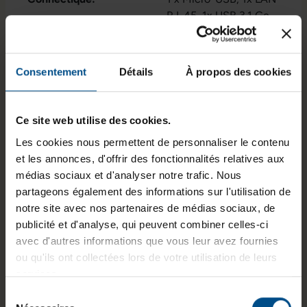
RJ-45
, 1x USB 3.1 Gen
1 Typ-C
Afficher plus
, 1x VGA
, 1x
audio / microphone -
Puce graphique intégrée:
Intel® UHD Graphics
combo 3.5 mm
, 1x
Consentement
Détails
À propos des cookies
630
lecteur de carte SD
, 1x
sortie audio - 3.5 mm
,
État:
Reconditionné
2 x PS/2
, 2x
Ce site web utilise des cookies.
GTIN/EAN :
DisplayPort
3701157144940
, 2x
Les cookies nous permettent de personnaliser le contenu
Microphone - Entrée -
Dimensions (L x l x H) :
343,5 x 92,5 x 290,5
et les annonces, d'offrir des fonctionnalités relatives aux
3.5mm
, 2x USB 3.1
mm
médias sociaux et d'analyser notre trafic. Nous
Gen 1 Type A
, 2x USB
partageons également des informations sur l'utilisation de
3.1 Gen 2 Typ-A
, 4x
Poids :
6 kg
notre site avec nos partenaires de médias sociaux, de
USB 2.0 type A
publicité et d'analyse, qui peuvent combiner celles-ci
avec d'autres informations que vous leur avez fournies
ou qu'ils ont collectées lors de votre utilisation de leurs
Informations sur le produit
services.
Sélection
Le Lenovo ThinkCentre M720s est un ordinateur