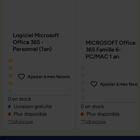
Logiciel Microsoft
Office 365 -
MICROSOFT Office
Personnel (1an)
365 Famille 6-
PC/MAC 1 an
Ajouter à mes favoris
Ajouter à mes favor
Note moyenne de 4 sur 5 étoiles
0 en stock
Note moyenne de 0 sur 5 é
Livraison gratuite
0 en stock
Plus disponible
Plus disponible
*TVA incluse
*TVA incluse