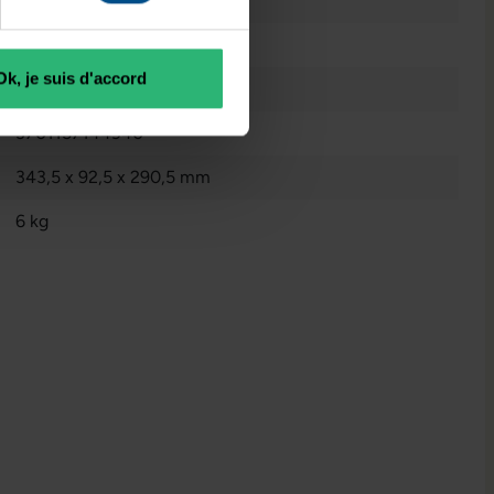
Non
USB 3.1 Gen 1 Type A
, 2x USB 3.1 Gen 2 Typ-A
, 4x USB
2.0 type A
Intel® UHD Graphics 630
Ok, je suis d'accord
Reconditionné
3701157144940
343,5 x 92,5 x 290,5 mm
6 kg