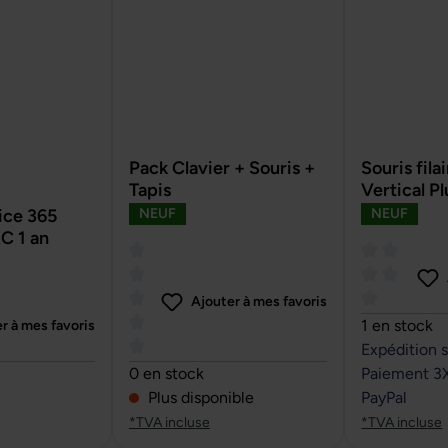
Pack Clavier + Souris +
Souris fil
Tapis
Vertical Pl
ce 365
NEUF
NEUF
C 1 an
Ajouter à mes favoris
Note moyenn
1 en stock
r à mes favoris
Expédition 
sur 5 étoiles
Note moyenne de 0 sur 5 étoiles
0 en stock
Paiement 3
Plus disponible
PayPal
*TVA incluse
*TVA incluse