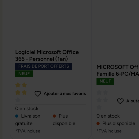
Logiciel Microsoft Office
365 - Personnel (1an)
FRAIS DE PORT OFFERTS
MICROSOFT Offi
Famille 6-PC/MA
NEUF
NEUF
Ajouter à mes favoris
Ajoute
Note moyenne de 4 sur 5 étoiles
0 en stock
Note moyenne de 0 
Livraison
Plus
0 en stock
gratuite
disponible
Plus disponible
*TVA incluse
*TVA incluse