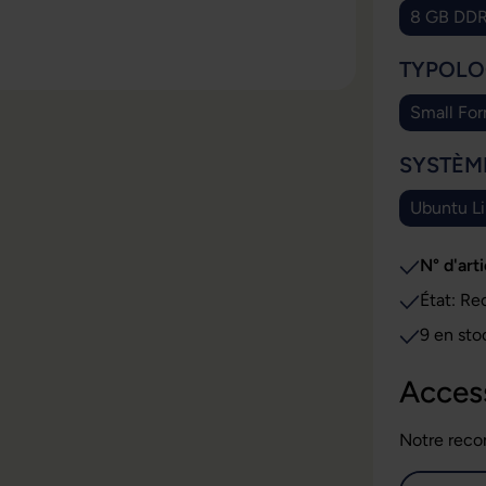
8 GB DD
SÉLECT
TYPOLO
Small For
SÉLECT
SYSTÈM
Ubuntu L
N° d'arti
État: Re
9 en sto
Acces
Notre reco