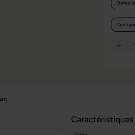
Optez é
Configur
Quantit
cant
Caractéristiques