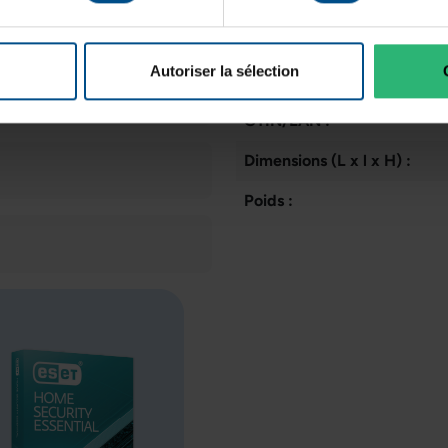
Programme de partenariat:
Puce graphique intégrée:
Autoriser la sélection
État:
GTIN/EAN :
Dimensions (L x l x H) :
Poids :