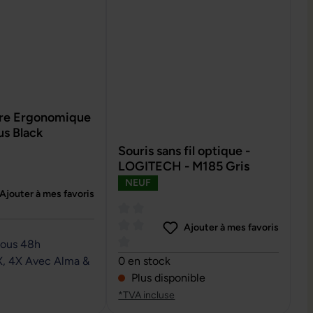
aire Ergonomique
us Black
Souris sans fil optique -
LOGITECH - M185 Gris
NEUF
Ajouter à mes favoris
e de 0 sur 5 étoiles
Ajouter à mes favoris
sous 48h
Note moyenne de 0 sur 5 étoiles
X, 4X Avec Alma &
0 en stock
Plus disponible
*TVA incluse