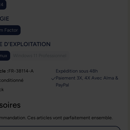
R4
IONNEZ
GIE
m Factor
IONNEZ
E D'EXPLOITATION
inux
Windows 11 Professionnel
(Cette option n'est pas disponible pour le moment
cle :
FR-38114-A
Expédition sous 48h
Paiement 3X, 4X Avec Alma &
conditionné
PayPal
ck
soires
mmandation. Ces articles vont parfaitement ensemble.