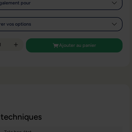
galement pour
er vos options
é de produit : Entrez la quantité souhaitée
Ajouter au panier
 techniques