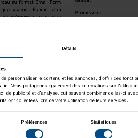
Grade:
ureau au format Small Form
 quotidienne. Équipé d’un
Processeur:
o de mémoire vive et d’un
s tâches bureautiques, la
Type de produit:
ompact s’intègre facilement
Stockage de données:
 connectique complète.
Détails
Mémoire vive:
Typologie:
ies.
Mémoire vive
Génération de CPU:
e personnaliser le contenu et les annonces, d'offrir des fonctio
8 Go DDR4
rafic. Nous partageons également des informations sur l'utilisati
Système d'exploitation:
, de publicité et d'analyse, qui peuvent combiner celles-ci avec
Cœurs de processeur:
ils ont collectées lors de votre utilisation de leurs services.
Connectiques
Connectique:
USB, DisplayPort, VGA,
RJ‑45
Préférences
Statistiques