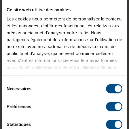
Ce site web utilise des cookies.
Les cookies nous permettent de personnaliser le contenu
Informations sur le produit
et les annonces, d'offrir des fonctionnalités relatives aux
médias sociaux et d'analyser notre trafic. Nous
partageons également des informations sur l'utilisation de
Le Lenovo ThinkCentre M720s est un ordinateur
notre site avec nos partenaires de médias sociaux, de
de bureau compact conçu pour un usage
publicité et d'analyse, qui peuvent combiner celles-ci
professionnel et quotidien. Il intègre un
avec d'autres informations que vous leur avez fournies
processeur Intel Core i5 de 8e génération,
ou qu'ils ont collectées lors de votre utilisation de leurs
associé à 8 Go de mémoire vive et un stockage
services.
SSD rapide, permettant une utilisation fluide des
applications bureautiques et du multitâche. Son
Sélection
format Small Form Factor facilite son intégration
Nécessaires
du
dans les espaces de travail restreints tout en
consentement
conservant une connectique complète.
Préférences
Statistiques