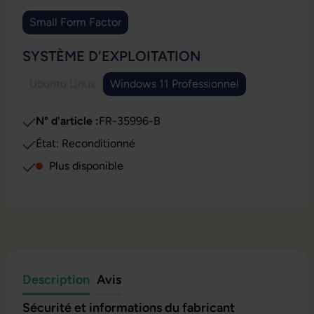
Small Form Factor
(Cette option n'est pas disponible pour le moment.)
SÉLECTIONNEZ
SYSTÈME D'EXPLOITATION
Ubuntu Linux
Windows 11 Professionnel
(Cette option n'est pas disponible pour le moment.)
(Cette option n'est pas disponi
N° d'article :
FR-35996-B
État: Reconditionné
Plus disponible
Description
Avis
Sécurité et informations du fabricant