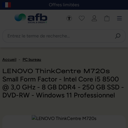
Offres limitées
asser au contenu principal
Skip to B2B platform navigation
Accueil
-
PC bureau
LENOVO ThinkCentre M720s
Small Form Factor - Intel Core i5 8500
@ 3,0 GHz - 8 GB DDR4 - 250 GB SSD -
DVD-RW - Windows 11 Professionnel
Ignorer la galerie d'images