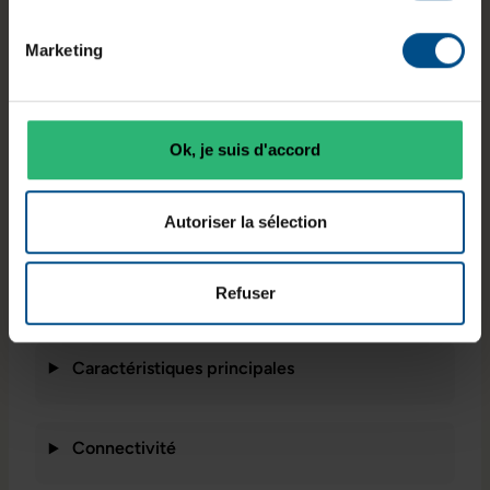
Typologie
Processeur
Mémoire
Marketing
Small Form
Intel Core
vive
Factor
i5‑8500
8 Go DDR4
Ok, je suis d'accord
Connectiqu
Système
es
Autoriser la sélection
Stockage
Windows 11
USB,
250 Go SSD
Professionne
DisplayPort,
l
VGA, RJ‑45
Refuser
Caractéristiques principales
Connectivité