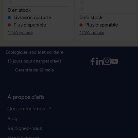
Note moyenne de 4 sur 5 étoiles
0 en stock
Note moyenne de 0 sur 5 é
Livraison gratuite
0 en stock
Plus disponible
Plus disponible
*TVA incluse
*TVA incluse
Écologique, social et solidaire
15 jours pour changer d'avis
Garantie de 12 mois
À propos d'afb
Qui sommes-nous ?
Blog
Rejoignez-nous