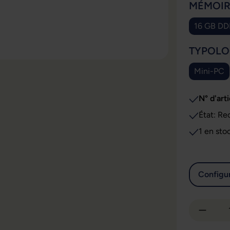
SÉLECT
MÉMOIR
16 GB D
SÉLECT
TYPOLO
Mini-PC
N° d'arti
État: Re
1 en sto
Configur
Quantit