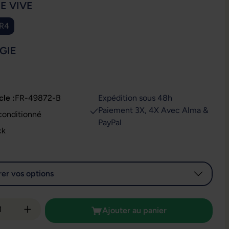
IONNEZ
E VIVE
DR4
IONNEZ
GIE
cle :
FR-49872-B
Expédition sous 48h
Paiement 3X, 4X Avec Alma &
conditionné
PayPal
ck
er vos options
é de produit : Entrez la quantité souhaitée
Ajouter au panier