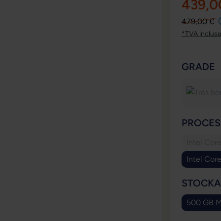
439,0
479,00 €
*TVA inclus
SÉLECT
GRADE
SÉLECT
PROCES
Intel Cor
Intel Cor
SÉLECT
STOCKA
500 GB 