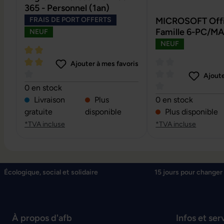
365 - Personnel (1an)
FRAIS DE PORT OFFERTS
MICROSOFT Offi
Famille 6-PC/MA
NEUF
NEUF
Ajouter à mes favoris
Ajoute
Note moyenne de 4 sur 5 étoiles
0 en stock
Note moyenne de 0 
Livraison
Plus
0 en stock
gratuite
disponible
Plus disponible
*TVA incluse
*TVA incluse
Écologique, social et solidaire
15 jours pour changer 
À propos d'afb
Infos et ser