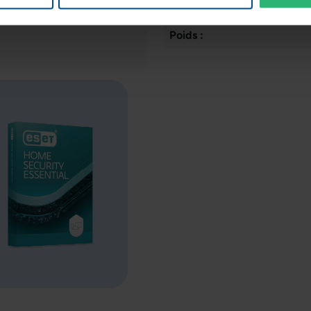
Dimensions (L x l x H) :
Poids :