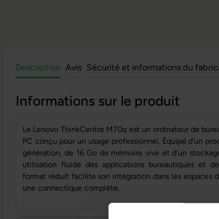
Description
Avis
Sécurité et informations du fabri
Informations sur le produit
Le Lenovo ThinkCentre M70q est un ordinateur de bure
PC conçu pour un usage professionnel. Équipé d’un proc
génération, de 16 Go de mémoire vive et d’un stockag
utilisation fluide des applications bureautiques et 
format réduit facilite son intégration dans les espaces 
une connectique complète.