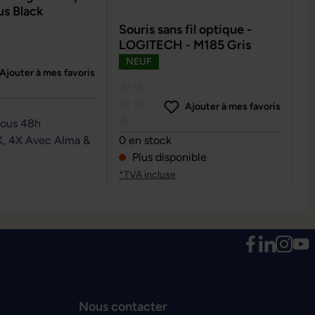
us Black
Souris sans fil optique -
LOGITECH - M185 Gris
NEUF
Ajouter à mes favoris
e de 0 sur 5 étoiles
Ajouter à mes favoris
sous 48h
Note moyenne de 0 sur 5 étoiles
X, 4X Avec Alma &
0 en stock
Plus disponible
*TVA incluse
Nous contacter