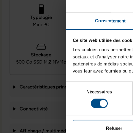
Typologie
Processeur
Consentement
Mini‑PC
Intel Core i5‑10500T
Ce site web utilise des cook
Les cookies nous permettent d
Système
Stockage
sociaux et d'analyser notre t
Windows 11
500 Go SSD M.2 NVMe
partenaires de médias sociaux
Professionnel
vous leur avez fournies ou qu'
Sélection
Caractéristiques principales
Nécessaires
du
consentement
Connectivité
Refuser
Affichage / multimédia