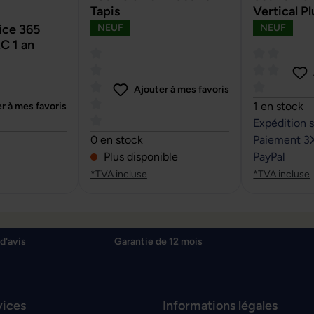
Tapis
Vertical Pl
ce 365
NEUF
NEUF
C 1 an
Ajouter à mes favoris
Note moyenn
1 en stock
r à mes favoris
Expédition 
sur 5 étoiles
Note moyenne de 0 sur 5 étoiles
0 en stock
Paiement 3
Plus disponible
PayPal
*TVA incluse
*TVA incluse
d'avis
Garantie de 12 mois
vices
Informations légales