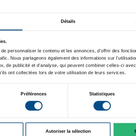
Typologie:
Génération de CPU:
Mémoire vive
Détails
16 Go DDR4
Système d'exploitation:
Cœurs de processeur:
ies.
e personnaliser le contenu et les annonces, d'offrir des fonctio
Connectique:
Connectiques
rafic. Nous partageons également des informations sur l'utilisati
USB, USB‑C, HDMI,
, de publicité et d'analyse, qui peuvent combiner celles-ci avec
DisplayPort
ils ont collectées lors de votre utilisation de leurs services.
Programme de partenariat:
Puce graphique intégrée:
Préférences
Statistiques
État:
Lancement sur le marché:
GTIN/EAN :
Autoriser la sélection