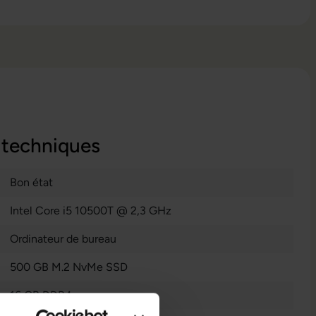
 techniques
Bon état
Intel Core i5 10500T @ 2,3 GHz
Ordinateur de bureau
500 GB M.2 NvMe SSD
16 GB DDR4