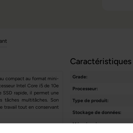
cant
Caractéristiques
Grade:
au compact au format mini-
esseur Intel Core i5 de 10e
Processeur:
e SSD rapide, il permet une
des tâches multitâches. Son
Type de produit:
de travail tout en conservant
Stockage de données:
Mémoire vive: