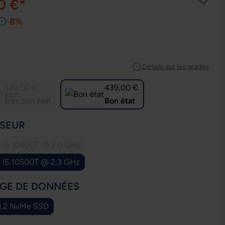
0 €*
-8%
e
IONNEZ
Détails sur les grades
439,00 €
439,00 €
Très bon état
Bon état
IONNEZ
SEUR
e i5 10400T @ 2,0 GHz
(Cette option n'est pas disponible pour le moment.)
e i5 10500T @ 2,3 GHz
IONNEZ
GE DE DONNÉES
M.2 NvMe SSD