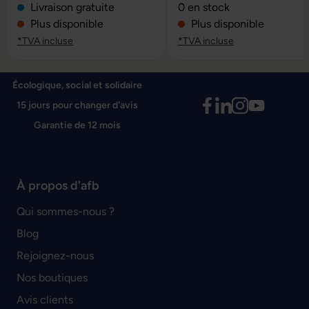
Note moyenne de 0 sur 5 é
Livraison gratuite
0 en stock
Plus disponible
Plus disponible
*TVA incluse
*TVA incluse
Écologique, social et solidaire
15 jours pour changer d'avis
Garantie de 12 mois
À propos d'afb
Qui sommes-nous ?
Blog
Rejoignez-nous
Nos boutiques
Avis clients