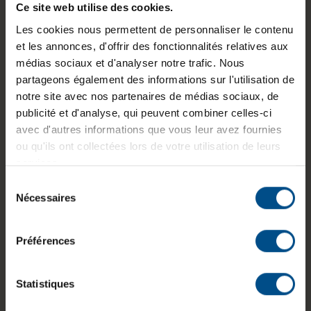
Lancement sur le marché:
2022
Ce site web utilise des cookies.
Les cookies nous permettent de personnaliser le contenu
GTIN/EAN :
3701157156998
et les annonces, d'offrir des fonctionnalités relatives aux
Dimensions (L x l x H) :
216 x 320 x 16,9 mm
médias sociaux et d'analyser notre trafic. Nous
partageons également des informations sur l'utilisation de
Poids :
1,5 kg
notre site avec nos partenaires de médias sociaux, de
publicité et d'analyse, qui peuvent combiner celles-ci
avec d'autres informations que vous leur avez fournies
Informations sur le produit
ou qu'ils ont collectées lors de votre utilisation de leurs
services.
Sélection
Le Lenovo ThinkBook 14s Yoga G2 est un
Nécessaires
du
ordinateur portable professionnel convertible
consentement
conçu pour un usage bureautique et collaboratif.
Il intègre un écran tactile de 14 pouces en
Préférences
résolution Full HD, un processeur Intel Core i5 de
12e génération, 8 Go de mémoire vive DDR4 et
Statistiques
un stockage SSD NVMe de 250 Go. Son format
flexible, associé à Windows 11 Professionnel et à