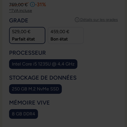
-31%
769,00 €
*TVA incluse
SÉLECTIONNEZ
GRADE
Détails sur les grades
529,00 €
459,00 €
Parfait état
Bon état
SÉLECTIONNEZ
PROCESSEUR
Intel Core i5 1235U @ 4,4 GHz
SÉLECTIONNEZ
STOCKAGE DE DONNÉES
250 GB M.2 NvMe SSD
SÉLECTIONNEZ
MÉMOIRE VIVE
8 GB DDR4