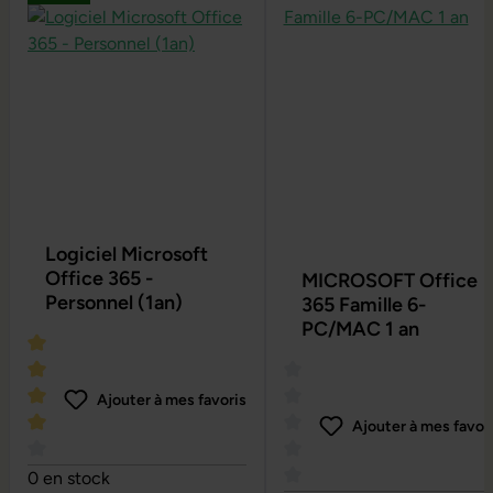
Logiciel Microsoft
Office 365 -
MICROSOFT Office
Personnel (1an)
365 Famille 6-
PC/MAC 1 an
Ajouter à mes favoris
Ajouter à mes favor
Note moyenne de 4 sur 5 étoiles
0 en stock