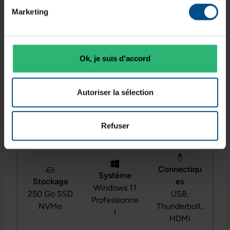
une connectique complète, répond aux besoins
Marketing
de mobilité et de polyvalence en environnement
de travail.
Ok, je suis d'accord
Écran
Autoriser la sélection
Processeur
Mémoire
14 pouces
Intel Core
vive
Full HD
i5‑1235U
8 Go DDR4
Refuser
tactile
Connectiqu
Système
Stockage
es
Windows 11
250 Go SSD
USB,
Professionne
NVMe
Thunderbolt,
l
HDMI