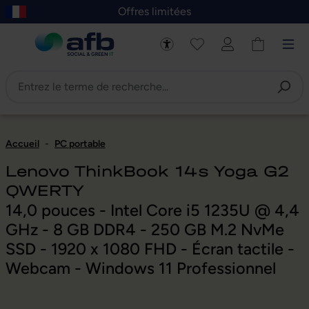
Offres limitées
asser au contenu principal
Skip to B2B platform navigation
Accueil
-
PC portable
Lenovo ThinkBook 14s Yoga G2
QWERTY
14,0 pouces - Intel Core i5 1235U @ 4,4
GHz - 8 GB DDR4 - 250 GB M.2 NvMe
SSD - 1920 x 1080 FHD - Écran tactile -
Webcam - Windows 11 Professionnel