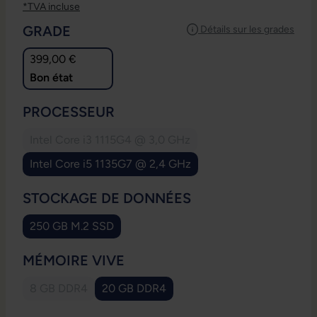
*TVA incluse
SÉLECTIONNEZ
GRADE
Détails sur les grades
399,00 €
Bon état
SÉLECTIONNEZ
PROCESSEUR
Intel Core i3 1115G4 @ 3,0 GHz
(Cette option n'est pas disponible pour le mom
Intel Core i5 1135G7 @ 2,4 GHz
SÉLECTIONNEZ
STOCKAGE DE DONNÉES
250 GB M.2 SSD
SÉLECTIONNEZ
MÉMOIRE VIVE
8 GB DDR4
20 GB DDR4
(Cette option n'est pas disponible pour le moment.)