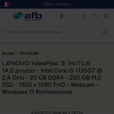
Offres limitées
asser au contenu principal
Skip to B2B platform navigation
Accueil
-
PC portable
LENOVO IdeaPad 3 14ITL6
14,0 pouces - Intel Core i5 1135G7 @
2,4 GHz - 20 GB DDR4 - 250 GB M.2
SSD - 1920 x 1080 FHD - Webcam -
Windows 11 Professionnel
Ignorer la galerie d'images