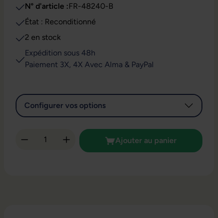
N° d'article :
FR-48240-B
État : Reconditionné
2 en stock
Expédition sous 48h
Paiement 3X, 4X Avec Alma & PayPal
Configurer vos options
Quantité de produit : Entrez la quantité so
Ajouter au panier