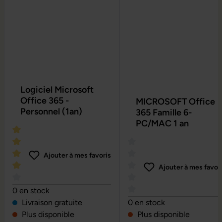
Logiciel Microsoft
Office 365 -
MICROSOFT Office
Personnel (1an)
365 Famille 6-
PC/MAC 1 an
Ajouter à mes favoris
Ajouter à mes favor
Note moyenne de 4 sur 5 étoiles
0 en stock
Note moyenne de 0 sur 5 é
Livraison gratuite
0 en stock
Plus disponible
Plus disponible