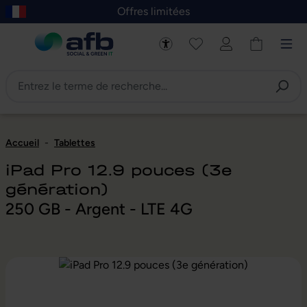
Offres limitées
asser au contenu principal
Skip to B2B platform navigation
Accueil
-
Tablettes
iPad Pro 12.9 pouces (3e
génération)
250 GB - Argent - LTE 4G
Ignorer la galerie d'images