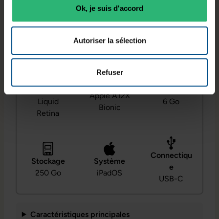
compatibilité 4G LTE facilitent son utilisation en
Ok, je suis d'accord
déplacement.
Autoriser la sélection
Refuser
Écran
Processeur
12,9 pouces
RAM
Apple A12X
Liquid
6 Go
Bionic
Retina
Connectiqu
Stockage
Système
e
250 Go
iPadOS
USB-C
Caractéristiques principales