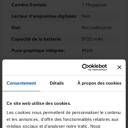
Caméra frontale:
7 Megapixel
Lecteur d'empreintes digitales:
Non
État:
Reconditionné
Capacité de la batterie:
9720 mAh
Puce graphique intégrée:
#N/A
Type de batterie:
Batterie Li-Po
Mémoire vive:
6 GB
Consentement
Détails
À propos des cookies
Processeur:
Apple A12X
Bionic #N/A @
2,5 GHz
Ce site web utilise des cookies.
Stockage de données:
250 GB
Les cookies nous permettent de personnaliser le contenu
et les annonces, d'offrir des fonctionnalités relatives aux
GTIN/EAN :
3701157159371
médias sociaux et d'analyser notre trafic. Nous