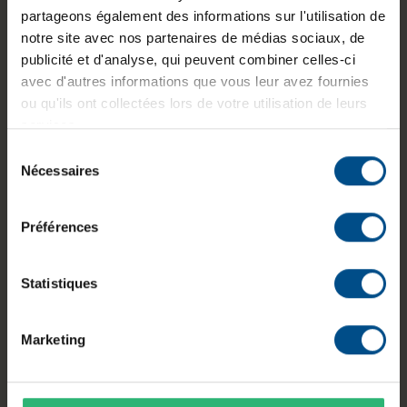
Dimensions (L x l x H) :
5 x 214 x 280
partageons également des informations sur l'utilisation de
mm
notre site avec nos partenaires de médias sociaux, de
publicité et d'analyse, qui peuvent combiner celles-ci
Poids :
0,631 kg
avec d'autres informations que vous leur avez fournies
ou qu'ils ont collectées lors de votre utilisation de leurs
services.
Informations sur le produit
Sélection
Nécessaires
du
consentement
L'iPad Pro 12,9 pouces (3e génération) est une
tablette reconditionnée conçue pour la
Préférences
productivité, le multimédia et les usages créatifs.
Dotée de la puce Apple A12X Bionic, de 6 Go de
Statistiques
mémoire vive et d'un stockage de 250 Go, elle
offre de bonnes performances pour les
applications du quotidien et les logiciels
Marketing
compatibles avec iPadOS. Son écran Liquid
Retina de 12,9 pouces assure un affichage
détaillé, tandis que sa connectivité USB-C et sa