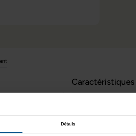
cant
Caractéristiques
Grade:
e reconditionnée conçue pour
 Dotée de la puce Apple A12X
Lancement sur le marché:
50 Go, elle offre de bonnes
 logiciels compatibles avec
Système d'exploitation:
Détails
n affichage détaillé, tandis
Cœurs de processeur:
acilitent son utilisation en