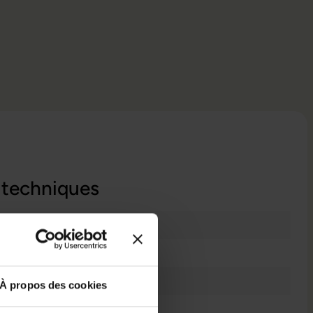
 techniques
Bon état
2018
iPadOS
À propos des cookies
8