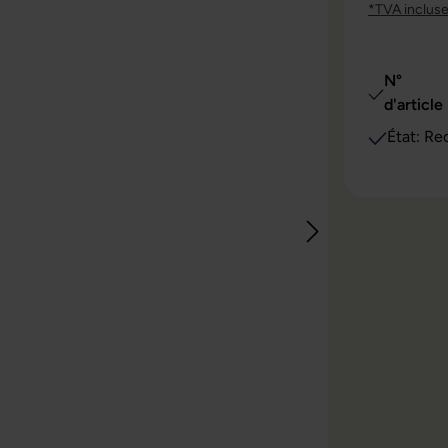
*TVA inclus
N°
d'article 
État: Re