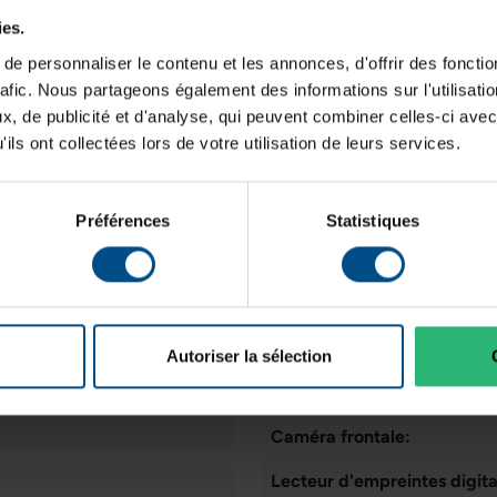
ies.
Type de dalle:
e personnaliser le contenu et les annonces, d'offrir des fonctio
Connectique:
rafic. Nous partageons également des informations sur l'utilisati
, de publicité et d'analyse, qui peuvent combiner celles-ci avec
Taille de l'écran:
ils ont collectées lors de votre utilisation de leurs services.
RAM
Téléphonie mobile:
6 Go
Slot pour carte SIM:
Préférences
Statistiques
Caméra arrière:
Couleur:
Connectique
USB-C
Reconnaissance faciale:
Autoriser la sélection
Résolution de l'écran:
Caméra frontale:
Lecteur d'empreintes digita