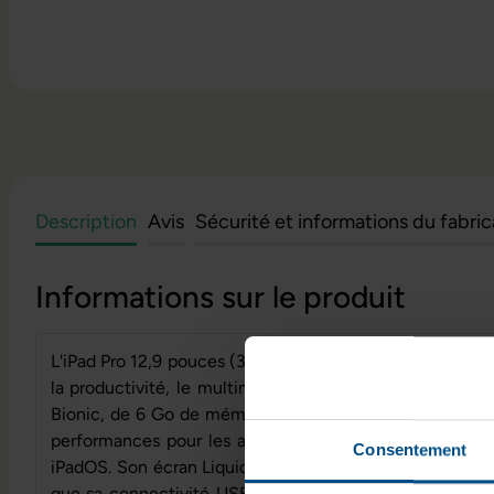
Description
Avis
Sécurité et informations du fabri
Informations sur le produit
L'iPad Pro 12,9 pouces (3e génération) est une tablett
la productivité, le multimédia et les usages créatifs.
Bionic, de 6 Go de mémoire vive et d'un stockage de 2
performances pour les applications du quotidien et les
Consentement
iPadOS. Son écran Liquid Retina de 12,9 pouces assure u
que sa connectivité USB-C et sa compatibilité 4G LTE f