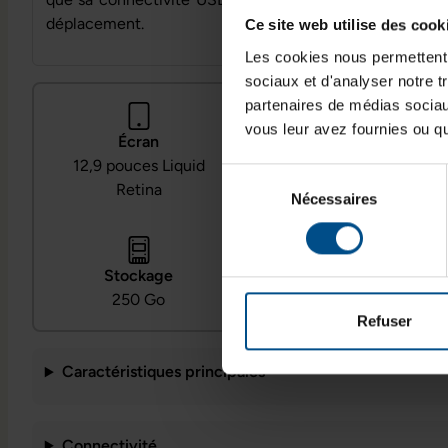
déplacement.
Ce site web utilise des cook
Les cookies nous permettent d
sociaux et d'analyser notre t
partenaires de médias sociaux
vous leur avez fournies ou qu'
Écran
Processeur
12,9 pouces Liquid
Sélection
Apple A12X Bionic
Retina
Nécessaires
du
consentement
Stockage
Système
250 Go
iPadOS
Refuser
Caractéristiques principales
Connectivité