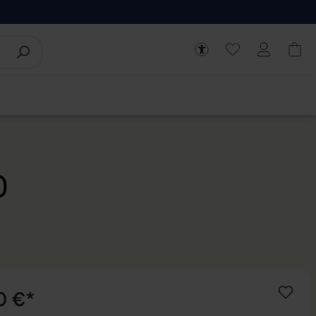
)
0 €*