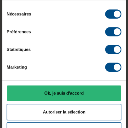
Le Intel NUC10i3FNH est un mini PC barebone
Sélection
compact conçu pour accueillir une configuration
Nécessaires
du
évolutive. Il intègre un processeur Intel Core i3 de
consentement
10ᵉ génération, un double emplacement mémoire
Préférences
DDR4 et deux options de stockage, permettant
de créer une machine polyvalente pour un usage
bureautique, multimédia ou professionnel.
Statistiques
Marketing
RAM
Processeur
Typologie
DDR4
Intel Core
Ok, je suis d'accord
Mini PC
jusqu’à 64
i3‑10110U
Go
Autoriser la sélection
Connectiqu