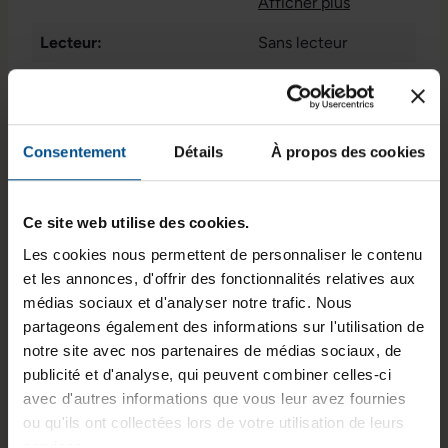
Thunderbolt 3
Afficher plus
, 1x
audio / microphone -
Lecteur:
Sans lecteur
combo 3.5 mm
, 1x
lecteur de carte SD
,
Programme de partenariat:
Non
3x USB 3.1 Type-C
Puce graphique intégrée:
Intel® UHD Graphics
Consentement
Détails
À propos des cookies
WiFi:
Oui
GTIN/EAN :
3701157155311
Ce site web utilise des cookies.
Dimensions (L x l x H) :
112 x 117 x 51 mm
Les cookies nous permettent de personnaliser le contenu
et les annonces, d'offrir des fonctionnalités relatives aux
Poids :
0,69 kg
médias sociaux et d'analyser notre trafic. Nous
Numéro du fabricant :
BXNUC10I3FNHN2
partageons également des informations sur l'utilisation de
notre site avec nos partenaires de médias sociaux, de
publicité et d'analyse, qui peuvent combiner celles-ci
avec d'autres informations que vous leur avez fournies
Informations sur le produit
ou qu'ils ont collectées lors de votre utilisation de leurs
services.