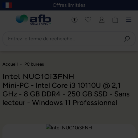
Offres limitées
asser au contenu principal
Skip to B2B platform navigation
Accueil
-
PC bureau
Intel NUC10i3FNH
Mini-PC - Intel Core i3 10110U @ 2,1
GHz - 8 GB DDR4 - 250 GB SSD - Sans
lecteur - Windows 11 Professionnel
Ignorer la galerie d'images