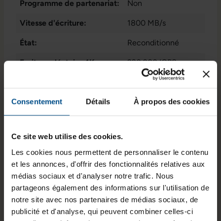
Programme de partenariat:
Non
Vitesse d'écriture:
1800 MB/s
État:
Reconditionné
Ecriture aléatoire 4K:
220.000 IOPS
Lecture aléatoire 4K:
150.000 IOPS
Consentement
Détails
À propos des cookies
Stockage de données:
512 GB M.2 NvMe
SSD
GTIN/EAN :
3701157157483
Ce site web utilise des cookies.
Les cookies nous permettent de personnaliser le contenu
Dimensions (L x l x H) :
80 x 22 x 3,5 mm
et les annonces, d'offrir des fonctionnalités relatives aux
Poids :
0,5 kg
médias sociaux et d'analyser notre trafic. Nous
partageons également des informations sur l'utilisation de
Numéro du fabricant :
SSDPEKNW512G8
notre site avec nos partenaires de médias sociaux, de
publicité et d'analyse, qui peuvent combiner celles-ci