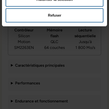
Capacité
Format
PCIe 3.0 x4
512 Go
M.2 2280
(NVMe)
Refuser
Contrôleur
Mémoire
Lecture
Silicon
flash
séquentielle
Motion
QLC
Jusqu’à
SM2263EN
64 couches
1 800 Mo/s
Caractéristiques principales
Performances
Endurance et fonctionnement