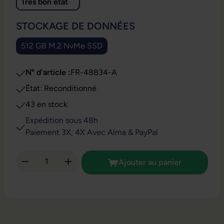
Très bon état
SÉLECTIONNEZ
STOCKAGE DE DONNÉES
512 GB M.2 NvMe SSD
N° d'article :
FR-48834-A
État: Reconditionné
43 en stock
Expédition sous 48h
Paiement 3X, 4X Avec Alma & PayPal
Quantité de produit : Entrez la quantité so
Ajouter au panier