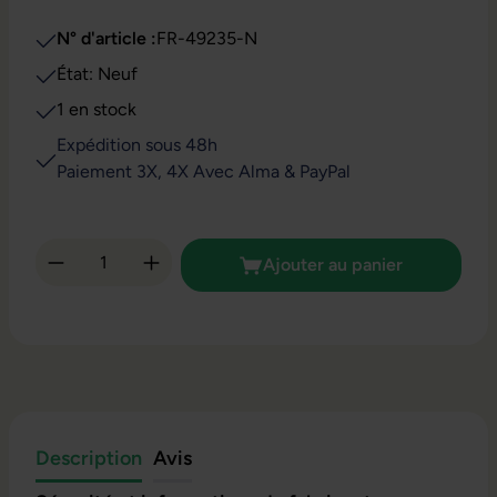
N° d'article :
FR-49235-N
État: Neuf
1 en stock
Expédition sous 48h
Paiement 3X, 4X Avec Alma & PayPal
Quantité de produit : Entrez la quantité so
Ajouter au panier
Description
Avis