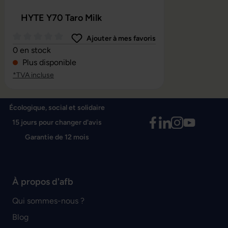
HYTE Y70 Taro Milk
Ajouter à mes favoris
Note moyenne de 0 sur 5 étoiles
0 en stock
Plus disponible
*TVA incluse
Écologique, social et solidaire
15 jours pour changer d'avis
Garantie de 12 mois
À propos d'afb
Qui sommes-nous ?
Blog