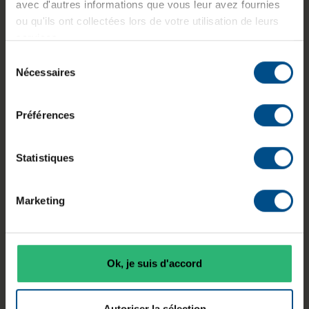
avec d'autres informations que vous leur avez fournies
Type de
ou qu'ils ont collectées lors de votre utilisation de leurs
Diagonale
Résolution
dalle
services.
14,9 pouces
682 x 2560
IPS
Sélection
Nécessaires
du
consentement
Connectiqu
Préférences
Contraste
Fréquence
es
1000:1
60 Hz
USB,
DisplayPort
Statistiques
Marketing
Caractéristiques principales
Affichage et tactile
Ok, je suis d'accord
Autoriser la sélection