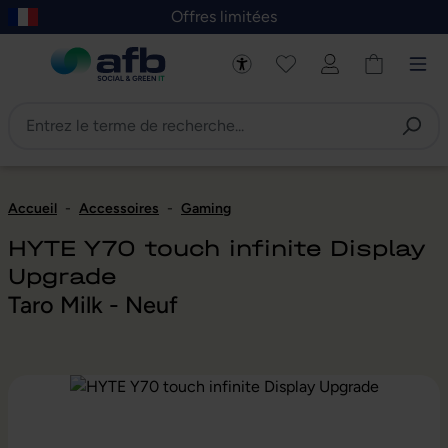
Offres limitées
asser au contenu principal
Skip to B2B platform navigation
Accueil
-
Accessoires
-
Gaming
HYTE Y70 touch infinite Display
Upgrade
Taro Milk - Neuf
Ignorer la galerie d'images