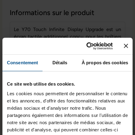
Informations sur le produit
Le Y70 Touch Infinite Display Upgrade est un
écran tactile additionnel conçu pour les boîtiers
de la série HYTE Y70. Il s’intègre directement
dans le châssis afin d’afficher des informations
système, des contenus visuels ou des interfaces
Consentement
Détails
À propos des cookies
interactives. Doté d’une dalle IPS de 14,9 pouces
en résolution verticale 2,5K, cet écran offre un
affichage détaillé et une bonne lisibilité. La prise
Ce site web utilise des cookies.
en charge du multitouch à 10 points et la
Les cookies nous permettent de personnaliser le contenu
connectique dédiée permettent une intégration
et les annonces, d'offrir des fonctionnalités relatives aux
fonctionnelle dans une configuration PC
médias sociaux et d'analyser notre trafic. Nous
compatible.
partageons également des informations sur l'utilisation de
notre site avec nos partenaires de médias sociaux, de
publicité et d'analyse, qui peuvent combiner celles-ci