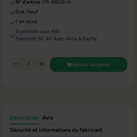
N° d'article :
FR-49232-N
État: Neuf
1 en stock
Expédition sous 48h
Paiement 3X, 4X Avec Alma & PayPal
Quantité de produit : Entrez la quantité so
Ajouter au panier
Description
Avis
Sécurité et informations du fabricant