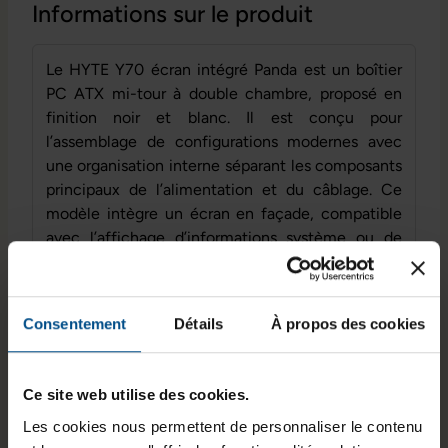
Informations sur le produit
Le HYTE Y70 écran intégré Panda est un boîtier
PC ATX mi-tour à double chambre, proposé en
finition noir et blanc. Il est conçu pour
l’assemblage de configurations modernes avec
une organisation interne séparant les composants
principaux de l’alimentation et du câblage. Ce
modèle intègre un écran en façade, compatible
avec l’affichage d’informations système ou de
contenus personnalisés. Son châssis spacieux
permet l’installation de cartes mères jusqu’au
format EATX, de cartes graphiques grand format
Consentement
Détails
À propos des cookies
et de solutions de refroidissement avancées par
air ou par liquide.
Ce site web utilise des cookies.
Les cookies nous permettent de personnaliser le contenu