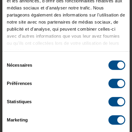
et les annonces, d'offrir des fonctionnalités relatives aux
Cartes
médias sociaux et d'analyser notre trafic. Nous
Format
Dimensions
mères
partageons également des informations sur l'utilisation de
Boîtier ATX
470 x 320 x
ITX, mATX,
notre site avec nos partenaires de médias sociaux, de
mi-tour
470 mm
ATX, EATX
publicité et d'analyse, qui peuvent combiner celles-ci
avec d'autres informations que vous leur avez fournies
ou qu'ils ont collectées lors de votre utilisation de leurs
services.
Écran
Connectiqu
Carte
intégré
e façade
Sélection
graphique
Nécessaires
Écran
USB‑C,
du
Jusqu’à 422
façade
USB‑A,
consentement
mm
intégré
audio
Préférences
Statistiques
Caractéristiques principales
Marketing
Refroidissement et ventilation