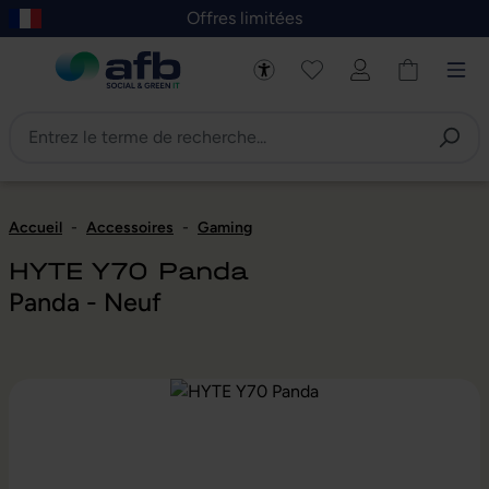
Offres limitées
asser au contenu principal
Skip to B2B platform navigation
Accueil
-
Accessoires
-
Gaming
HYTE Y70 Panda
Panda - Neuf
Ignorer la galerie d'images