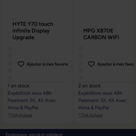
HYTE Y70 touch
infinite Display
MPG X870E
Upgrade
CARBON WIFI
Ajouter à mes favoris
Ajouter à mes favor
Note moyenne de 0 sur 5 étoiles
Note moyenne de 0 sur 5 é
1 en stock
2 en stock
Expédition sous 48h
Expédition sous 48h
Paiement 3X, 4X Avec
Paiement 3X, 4X Avec
Alma & PayPal
Alma & PayPal
*TVA incluse
*TVA incluse
Écologique, social et solidaire