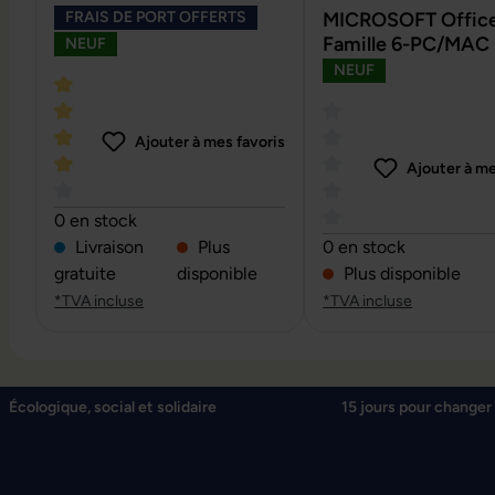
FRAIS DE PORT OFFERTS
MICROSOFT Office
Famille 6-PC/MAC 
NEUF
NEUF
Ajouter à mes favoris
Ajouter à me
Note moyenne de 4 sur 5 étoiles
0 en stock
Note moyenne de 0 su
Livraison
Plus
0 en stock
gratuite
disponible
Plus disponible
*TVA incluse
*TVA incluse
Écologique, social et solidaire
15 jours pour changer 