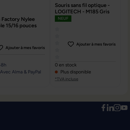
Souris sans fil optique -
LOGITECH - M185 Gris
 Factory Nylee
NEUF
le 15/16 pouces
Ajouter à mes favoris
Ajouter à mes favoris
0 sur 5 étoiles
Note moyenne de 0 sur 5 étoiles
48h
0 en stock
 Avec Alma & PayPal
Plus disponible
*TVA incluse