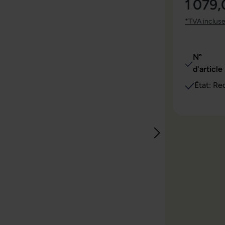
1 079
*TVA inclus
N°
d'article 
État: Re