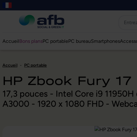
er au contenu principal
asser à la recherche
Passer à la navigation principale
Skip to B2B platform navigation
Accueil
Bons plans
PC portable
PC bureau
Smartphones
Accesso
Accueil
-
PC portable
HP Zbook Fury 17
17,3 pouces - Intel Core i9 1195
A3000 - 1920 x 1080 FHD - Webca
Ignorer la galerie d'images