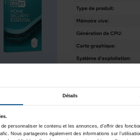
Type de produit:
Mémoire vive:
Génération de CPU:
Carte graphique:
Système d'exploitation:
Cœurs de processeur:
Type d'écran:
Webcam:
Détails
Connectique:
ies.
e personnaliser le contenu et les annonces, d'offrir des fonctio
rafic. Nous partageons également des informations sur l'utilisati
Taille de l'écran: