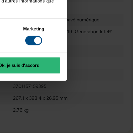
 d'autres informations que
1920 x 1080 FHD
Français (AZERTY) avec pavé numérique
Marketing
Intel® UHD Graphics for 11th Generation Intel®
Processors
que:
6 GB GDDR6
Reconditionné
Ok, je suis d'accord
2021
3701157159395
267,1 x 398,4 x 26,95 mm
2,76 kg