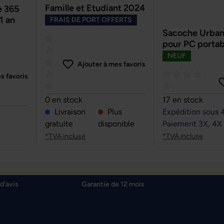
Famille et Etudiant 2024
 365
1 an
FRAIS DE PORT OFFERTS
Sacoche Urban
pour PC portab
NEUF
Ajouter à mes favoris
s favoris
Note moyenne de 0 sur 5 étoiles
Note moyenne de 
0 en stock
17 en stock
r 5 étoiles
Livraison
Plus
Expédition sous 
gratuite
disponible
Paiement 3X, 4X
*TVA incluse
*TVA incluse
d'avis
Garantie de 12 mois