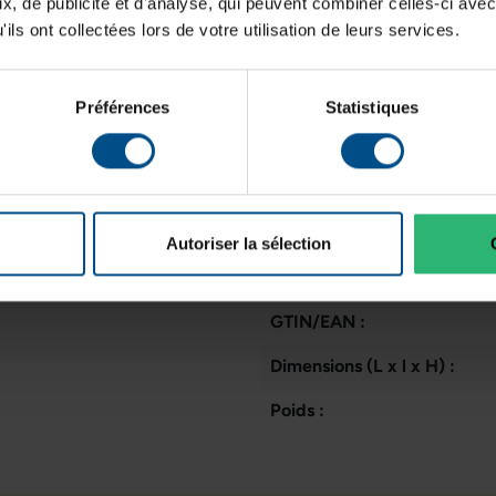
, de publicité et d'analyse, qui peuvent combiner celles-ci avec
Résolution de l'écran:
ils ont collectées lors de votre utilisation de leurs services.
Disposition du clavier:
Préférences
Statistiques
Puce graphique intégrée:
Mémoire de la carte graphi
État:
Autoriser la sélection
Lancement sur le marché:
GTIN/EAN :
Dimensions (L x l x H) :
Poids :