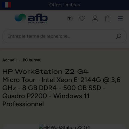
Offres limitées
asser au contenu principal
Skip to B2B platform navigation
Accueil
-
PC bureau
HP WorkStation Z2 G4
Micro Tour - Intel Xeon E-2144G @ 3,6
GHz - 8 GB DDR4 - 500 GB SSD -
Quadro P2200 - Windows 11
Professionnel
Ignorer la galerie d'images