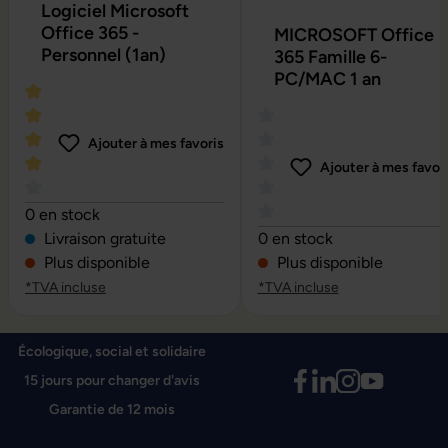
Logiciel Microsoft
Office 365 -
MICROSOFT Office
Personnel (1an)
365 Famille 6-
PC/MAC 1 an
Ajouter à mes favoris
Ajouter à mes favor
Note moyenne de 4 sur 5 étoiles
0 en stock
Note moyenne de 0 sur 5 é
Livraison gratuite
0 en stock
Plus disponible
Plus disponible
*TVA incluse
*TVA incluse
Écologique, social et solidaire
15 jours pour changer d'avis
Garantie de 12 mois