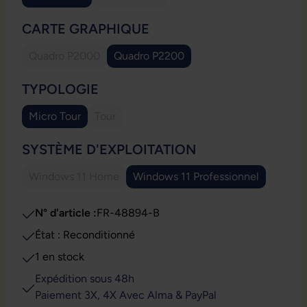
(Cette option n'est pas disponible pour l
SÉLECTIONNEZ
CARTE GRAPHIQUE
Quadro P2000
Quadro P2200
(Cette option n'est pas disponible pour le moment.)
SÉLECTIONNEZ
TYPOLOGIE
Micro Tour
Tour
(Cette option n'est pas disponible pour le mome
SÉLECTIONNEZ
SYSTÈME D'EXPLOITATION
Windows 11 Home
Windows 11 Professionnel
(Cette option n'est pas disponible pour le moment.)
N° d'article :
FR-48894-B
État : Reconditionné
1 en stock
Expédition sous 48h
Paiement 3X, 4X Avec Alma & PayPal