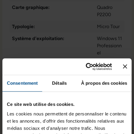
Carte graphique:
Quadro
P2200
Typologie:
Micro Tour
Système d'exploitation:
Windows 11
Professionn
el
Cœurs de processeur:
4
Connectique:
1x DVI
, 1x
Consentement
Détails
À propos des cookies
LAN RJ-45
,
1x USB 3.1
Afficher
Gen 2 Typ-
plus
Ce site web utilise des cookies.
C
, 1x audio
Puce graphique intégrée:
Intel® UHD
- entrée -
Les cookies nous permettent de personnaliser le contenu
Graphics
3.5 mm
, 1x
et les annonces, d'offrir des fonctionnalités relatives aux
P630
audio /
médias sociaux et d'analyser notre trafic. Nous