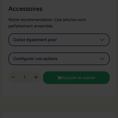
Accessoires
Notre recommandation. Ces articles vont
parfaitement ensemble.
Optez également pour
Configurer vos options
Quantité de produit : Entrez la quantité so
Ajouter au panier