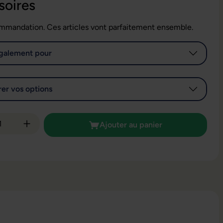
soires
mmandation. Ces articles vont parfaitement ensemble.
galement pour
er vos options
é de produit : Entrez la quantité souhaitée
Ajouter au panier