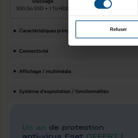
Stockage
Système
500 Go SSD + 1 To HDD
Windows 11 Home
Refuser
Caractéristiques principales
Connectivité
Affichage / multimédia
Système d'exploitation / fonctionnalités