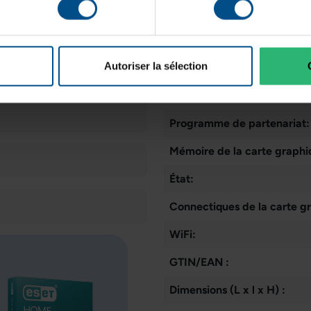
Graphique
Taille du stockage des donn
NVIDIA Quadro P2000
Connectique:
Autoriser la sélection
Lecteur:
Programme de partenariat:
Mémoire de la carte graphi
État:
Connectiques de la carte g
WiFi:
GTIN/EAN :
Dimensions (L x l x H) :