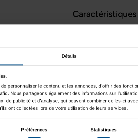
Caractéristiques
Grade:
el reconditionné conçu pour
alcul élevée. Équipée d'un
Processeur:
DDR4, d'un SSD de 500 Go
hique professionnelle NVIDIA
Type de produit:
Détails
a CAO, la modélisation 3D, le
Stockage de données:
ies.
Mémoire vive:
e personnaliser le contenu et les annonces, d'offrir des fonctio
Carte graphique:
rafic. Nous partageons également des informations sur l'utilisati
, de publicité et d'analyse, qui peuvent combiner celles-ci avec
Typologie:
RAM
ils ont collectées lors de votre utilisation de leurs services.
32 Go DDR4
Système d'exploitation:
Cœurs de processeur:
Préférences
Statistiques