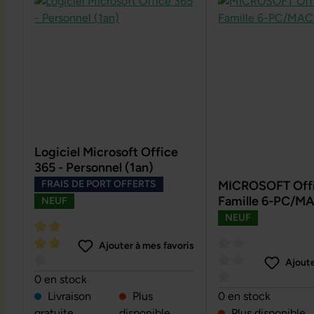
Logiciel Microsoft Office
365 - Personnel (1an)
FRAIS DE PORT OFFERTS
MICROSOFT Offi
Famille 6-PC/MA
NEUF
NEUF
Ajouter à mes favoris
Ajoute
Note moyenne de 4 sur 5 étoiles
0 en stock
Note moyenne de 0 
Livraison
Plus
0 en stock
gratuite
disponible
Plus disponible