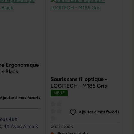
aire Ergonomique
us Black
Souris sans fil optique -
LOGITECH - M185 Gris
NEUF
Ajouter à mes favoris
e de 0 sur 5 étoiles
Ajouter à mes favoris
sous 48h
Note moyenne de 0 sur 5 étoiles
X, 4X Avec Alma &
0 en stock
Plus disponible