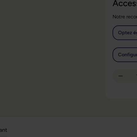
Acces
Notre reco
Optez é
Configur
Quantit
cant