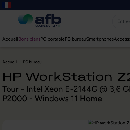
er au contenu principal
asser à la recherche
Passer à la navigation principale
Skip to B2B platform navigation
Accueil
Bons plans
PC portable
PC bureau
Smartphones
Accesso
Accueil
-
PC bureau
HP WorkStation Z
Tour - Intel Xeon E-2144G @ 3,6 
P2000 - Windows 11 Home
Ignorer la galerie d'images