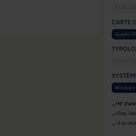
8 GB DD
(Cet
SÉLECT
CARTE 
Quadro P
SÉLECT
TYPOLO
Micro Tou
(Cett
SÉLECT
SYSTÈM
Windows
N° d'arti
État: Re
3 en sto