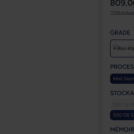
809,0
*TVA inclus
SÉLECT
GRADE
SÉLECT
PROCES
Intel Xe
SÉLECT
STOCKA
250 GB M
500 GB S
SÉLECT
MÉMOIR