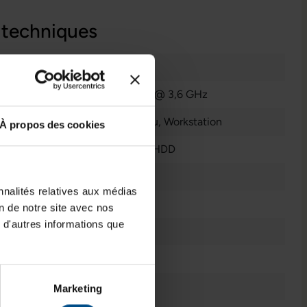
 techniques
Bon état
Intel Xeon E-2144G @ 3,6 GHz
Ordinateur de bureau
, Workstation
À propos des cookies
500 GB SSD + 1 TB HDD
32 GB DDR4
nnalités relatives aux médias
Quadro P2000
on de notre site avec nos
 d'autres informations que
Tour
Windows 11 Home
4
Marketing