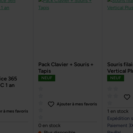
Pack Clavier + Souris +
Souris fil
Tapis
Vertical Pl
ce 365
NEUF
NEUF
C 1 an
Ajouter à mes favoris
Note moyenn
1 en stock
r à mes favoris
Expédition 
sur 5 étoiles
Note moyenne de 0 sur 5 étoiles
0 en stock
Paiement 3
Plus disponible
PayPal