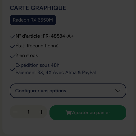
SÉLECTIONNEZ
CARTE GRAPHIQUE
Radeon RX 6550M
N° d'article :
FR-48534-A+
État: Reconditionné
2 en stock
Expédition sous 48h
Paiement 3X, 4X Avec Alma & PayPal
Configurer vos options
Quantité de produit : Entrez la quantité so
Ajouter au panier