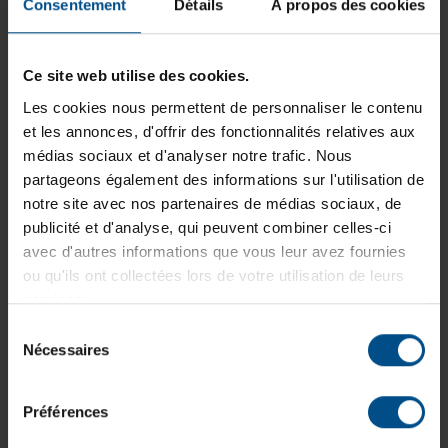
Consentement
Détails
À propos des cookies
LAN RJ-45
Afficher plus
, 1x
USB 3.2 Gen 1
Taille de l'écran:
15,6 pouces
Typ-A
, 1x USB
Ce site web utilise des cookies.
3.2 Gen 1 Typ-C
,
Résolution de l'écran:
1920 x 1080
Les cookies nous permettent de personnaliser le contenu
1x audio /
FHD
et les annonces, d'offrir des fonctionnalités relatives aux
microphone -
médias sociaux et d'analyser notre trafic. Nous
Disposition du clavier:
combo 3.5 mm
Français
partageons également des informations sur l'utilisation de
(AZERTY) avec
notre site avec nos partenaires de médias sociaux, de
pavé numérique
publicité et d'analyse, qui peuvent combiner celles-ci
Puce graphique intégrée:
AMD Radeon™
avec d'autres informations que vous leur avez fournies
780M
ou qu'ils ont collectées lors de votre utilisation de leurs
services.
Mémoire de la carte graphique:
4 GB GDDR6
Sélection
État:
Reconditionné
Nécessaires
du
consentement
Programme de partenariat:
Non
Préférences
Gaming:
Oui