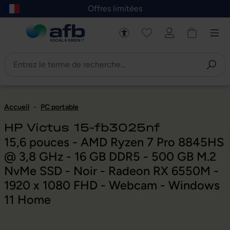
Offres limitées
asser au contenu principal
Skip to B2B platform navigation
Accueil
-
PC portable
HP Victus 15-fb3025nf
15,6 pouces - AMD Ryzen 7 Pro 8845HS
@ 3,8 GHz - 16 GB DDR5 - 500 GB M.2
NvMe SSD - Noir - Radeon RX 6550M -
1920 x 1080 FHD - Webcam - Windows
11 Home