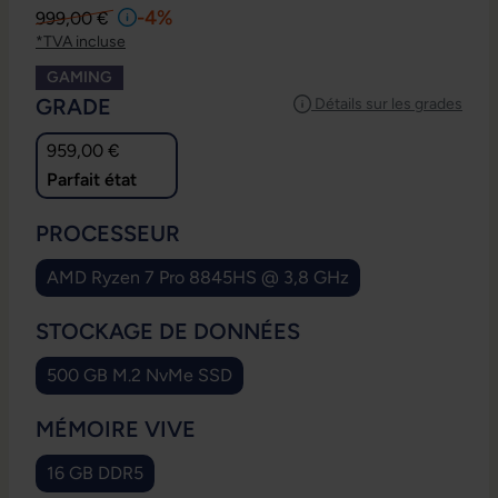
-4%
999,00 €
*TVA incluse
GAMING
SÉLECTIONNEZ
GRADE
Détails sur les grades
959,00 €
Parfait état
SÉLECTIONNEZ
PROCESSEUR
AMD Ryzen 7 Pro 8845HS @ 3,8 GHz
SÉLECTIONNEZ
STOCKAGE DE DONNÉES
500 GB M.2 NvMe SSD
SÉLECTIONNEZ
MÉMOIRE VIVE
16 GB DDR5