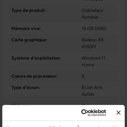
Type de produit:
Ordinateur
Portable
Mémoire vive:
16 GB DDR5
Carte graphique:
Radeon RX
6550M
Système d'exploitation:
Windows 11
Home
Cœurs de processeur:
8
Type d'écran:
Écran Anti
Reflet
Webcam:
Oui
Connectique:
1 x Micro-USB
,
1x HDMI 2.1
, 1x