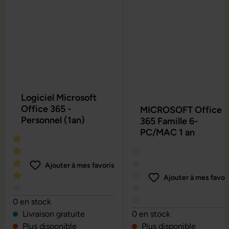
Logiciel Microsoft
Office 365 -
MICROSOFT Office
Personnel (1an)
365 Famille 6-
PC/MAC 1 an
Ajouter à mes favoris
Ajouter à mes favor
Note moyenne de 4 sur 5 étoiles
0 en stock
Note moyenne de 0 sur 5 é
Livraison gratuite
0 en stock
Plus disponible
Plus disponible