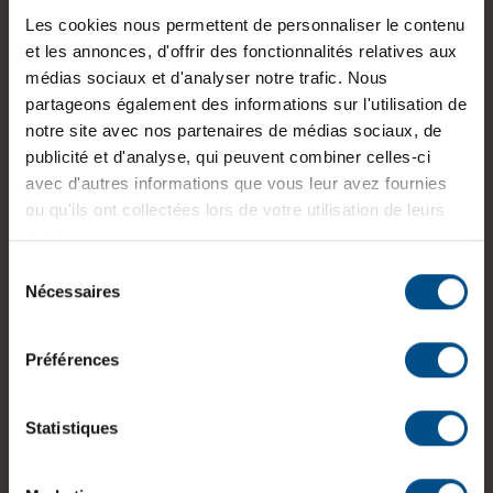
Les cookies nous permettent de personnaliser le contenu
portable de 15,6 pouces conçu pour des usages
et les annonces, d'offrir des fonctionnalités relatives aux
polyvalents incluant la bureautique avancée, le
médias sociaux et d'analyser notre trafic. Nous
multimédia et les applications graphiques. Il
partageons également des informations sur l'utilisation de
s’appuie sur un processeur AMD Ryzen 5 associé
notre site avec nos partenaires de médias sociaux, de
à une carte graphique dédiée NVIDIA GeForce
publicité et d'analyse, qui peuvent combiner celles-ci
RTX 5050. Son écran Full HD avec traitement
avec d'autres informations que vous leur avez fournies
antireflet offre un affichage confortable au
ou qu'ils ont collectées lors de votre utilisation de leurs
quotidien. Ce modèle reconditionné fonctionne
services.
sous Windows 11 Home et dispose d’une
configuration équilibrée en mémoire et en
Sélection
stockage.
Nécessaires
du
consentement
Préférences
Diagonale
Processeur
Mémoire
Statistiques
écran
AMD Ryzen
vive
15,6 pouces
5 240
24 Go DDR5