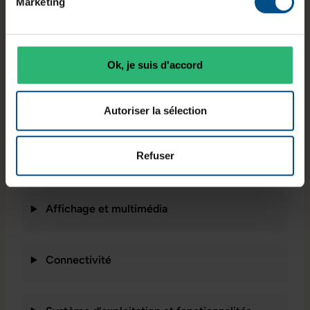
Marketing
Système
Connectiqu
Stockage
d’exploitatio
es
Ok, je suis d'accord
500 Go SSD
n
USB‑C,
M.2 NVMe
Windows 11
USB‑A,
Home
RJ‑45
Autoriser la sélection
Refuser
Caractéristiques principales
Affichage et multimédia
Connectivité