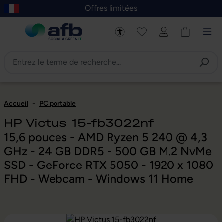
Offres limitées
asser au contenu principal
Skip to B2B platform navigation
Accueil
-
PC portable
HP Victus 15-fb3022nf
15,6 pouces - AMD Ryzen 5 240 @ 4,3
GHz - 24 GB DDR5 - 500 GB M.2 NvMe
SSD - GeForce RTX 5050 - 1920 x 1080
FHD - Webcam - Windows 11 Home
Ignorer la galerie d'images