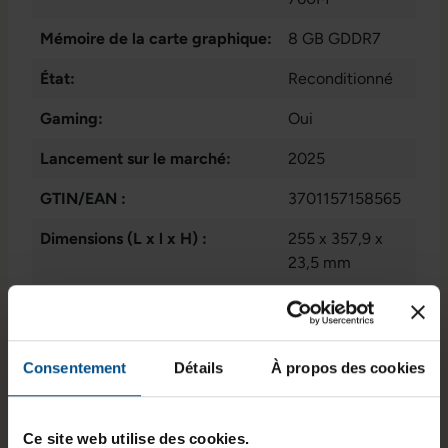
Mémoire de la carte graphique:
8 GB GDDR7
État:
Reconditionné
Gaming:
Oui
Lancement sur le marché:
2025
GTIN/EAN :
3701157158565
Dimensions (L x l x H) :
255 x 357,9 x
23,5 mm
Poids :
2,29 kg
Consentement
Détails
À propos des cookies
Informations sur le produit
Ce site web utilise des cookies.
Le HP Victus 15-fb3022nf est un ordinateur