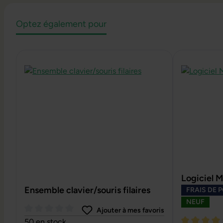
Optez également pour
Ignorer la galerie de produits
Logiciel M
Ensemble clavier/souris filaires
FRAIS DE 
NEUF
Ajouter à mes favoris
Note moyenne de 0 sur 5 étoiles
50 en stock