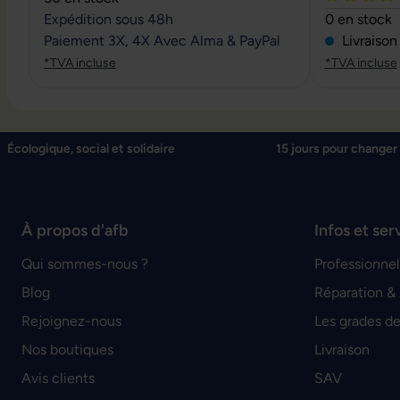
Note moyenn
Expédition sous 48h
0 en stock
Paiement 3X, 4X Avec Alma & PayPal
Livraison
*TVA incluse
*TVA incluse
Écologique, social et solidaire
15 jours pour changer 
À propos d'afb
Infos et ser
Qui sommes-nous ?
Professionnel
Blog
Réparation &
Rejoignez-nous
Les grades de
Nos boutiques
Livraison
Avis clients
SAV