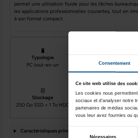
permet une utilisation fluide pour les tâches bureautiqu
les applications professionnelles courantes, tout en l
à son format compact.
Processeur
Typologie
Intel Pentium Gold
Consentement
PC tout-en-un
G5500
Ce site web utilise des cook
Les cookies nous permettent d
Système d’exploitation
Stockage
sociaux et d'analyser notre t
Windows 11
250 Go SSD + 1 To HDD
partenaires de médias sociaux
Professionnel
vous leur avez fournies ou qu'
Sélection
Caractéristiques principales
Nécessaires
du