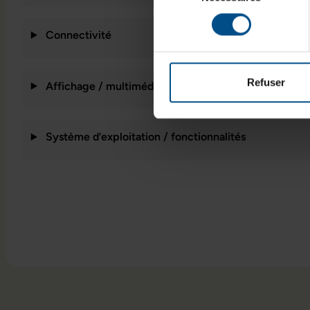
consentement
Connectivité
Refuser
Affichage / multimédia
Système d’exploitation / fonctionnalités