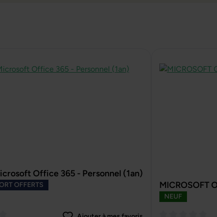
icrosoft Office 365 - Personnel (1an)
MICROSOFT Off
PORT OFFERTS
NEUF
Ajouter à mes favoris