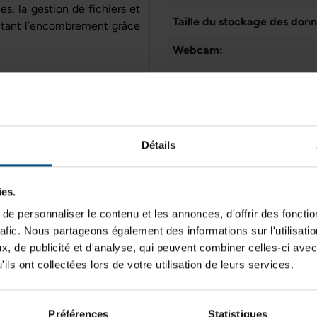
es, la gestion de fichiers et
Taille du stockage des donn
imitant l’encombrement grâce
Webcam:
Connectique:
Mémoire vive
Taille de l'écran:
Détails
8 Go DDR4
Résolution de l'écran:
ies.
Puce graphique intégrée:
e personnaliser le contenu et les annonces, d'offrir des fonctio
Connectiques
Typologie:
rafic. Nous partageons également des informations sur l'utilisati
USB, DisplayPort, RJ‑45
, de publicité et d'analyse, qui peuvent combiner celles-ci avec
État:
ils ont collectées lors de votre utilisation de leurs services.
Lancement sur le marché:
Type d'écran:
Préférences
Statistiques