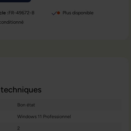
(Cette option n'est pas disponible pour le moment.)
cle :
FR-49672-B
Plus disponible
conditionné
 techniques
Bon état
Windows 11 Professionnel
2