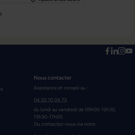
0 sur 5 étoiles
e
Nous contacter
Assistance et conseil au :
es
04 50 10 04 75
du lundi au vendredi de 09h00-12h30,
13h30-17h00
Ou contactez-nous via notre