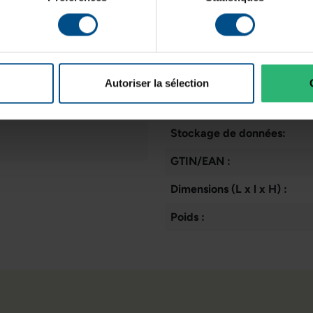
Type de produit:
WiFi:
Mémoire vive:
Autoriser la sélection
Processeur:
Stockage de données:
GTIN/EAN :
Dimensions (L x l x H) :
Poids :