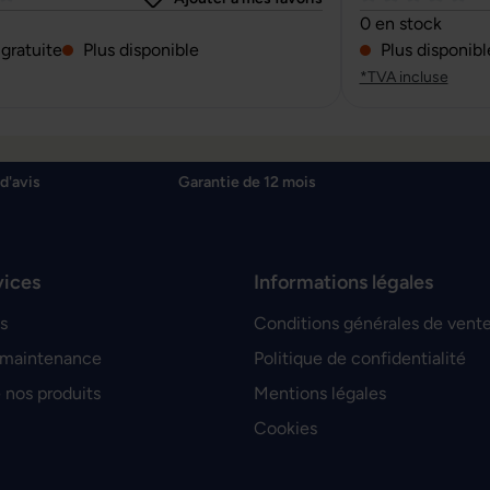
e de 4 sur 5 étoiles
Note moyenne de 
0 en stock
 gratuite
Plus disponible
Plus disponibl
*TVA incluse
d'avis
Garantie de 12 mois
vices
Informations légales
s
Conditions générales de vent
 maintenance
Politique de confidentialité
 nos produits
Mentions légales
Cookies