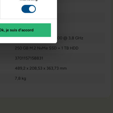
Ordinateur de bureau
Oui
8 GB DDR4
Ok, je suis d'accord
Intel Pentium Gold G5500 @ 3,8 GHz
250 GB M.2 NvMe SSD + 1 TB HDD
3701157158831
489,2 x 208,53 x 363,73 mm
7,8 kg