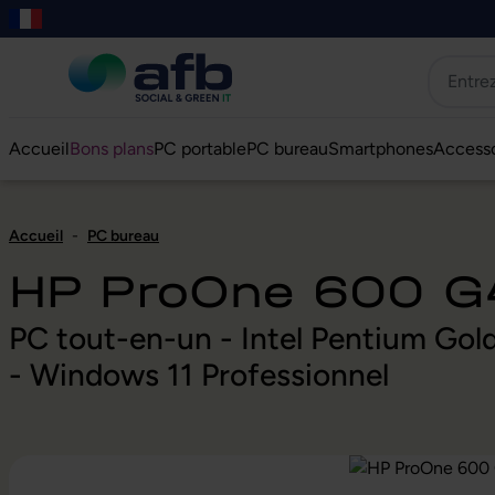
er au contenu principal
asser à la recherche
Passer à la navigation principale
Skip to B2B platform navigation
Accueil
Bons plans
PC portable
PC bureau
Smartphones
Accesso
Accueil
-
PC bureau
HP ProOne 600 G
PC tout-en-un - Intel Pentium G
- Windows 11 Professionnel
Ignorer la galerie d'images