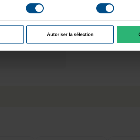
GTIN/EAN :
Dimensions (L x l x H) :
Poids :
Autoriser la sélection