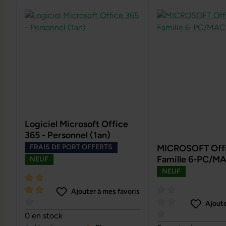
Logiciel Microsoft Office
365 - Personnel (1an)
FRAIS DE PORT OFFERTS
MICROSOFT Offi
Famille 6-PC/MA
NEUF
NEUF
Ajouter à mes favoris
Ajoute
Note moyenne de 4 sur 5 étoiles
0 en stock