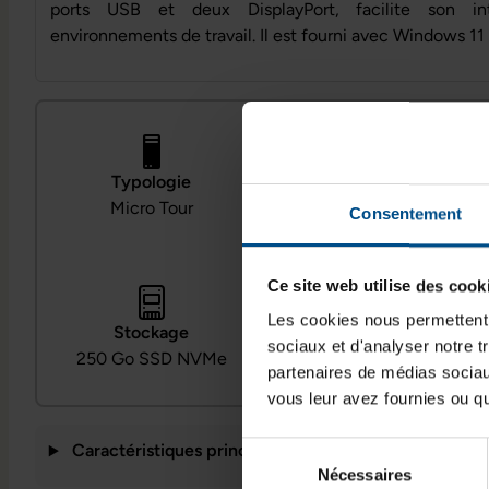
ports USB et deux DisplayPort, facilite son int
environnements de travail. Il est fourni avec Windows 11
Processeur
Typologie
Intel Core i3‑8100 @
Micro Tour
Consentement
3,6 GHz
Ce site web utilise des cook
Système d’exploitation
Les cookies nous permettent d
Stockage
Windows 11 Professionn
sociaux et d'analyser notre t
250 Go SSD NVMe
el
partenaires de médias sociaux
vous leur avez fournies ou qu'
Sélection
Caractéristiques principales
Nécessaires
du