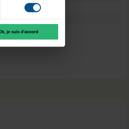
3701157142960
274 x 170 x 338 mm
7,5 kg
Ok, je suis d'accord