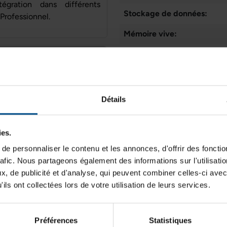
égration dans différents
Stockage de données:
 Professionnel.
Mémoire vive:
Typologie:
Génération de CPU:
RAM
Système d'exploitation:
8 Go DDR4
Détails
Cœurs de processeur:
ies.
Connectique:
Connectiques
e personnaliser le contenu et les annonces, d'offrir des fonctio
USB, DisplayPort, RJ‑45,
rafic. Nous partageons également des informations sur l'utilisati
audio
, de publicité et d'analyse, qui peuvent combiner celles-ci avec
Programme de partenariat:
ils ont collectées lors de votre utilisation de leurs services.
Puce graphique intégrée:
WiFi:
Préférences
Statistiques