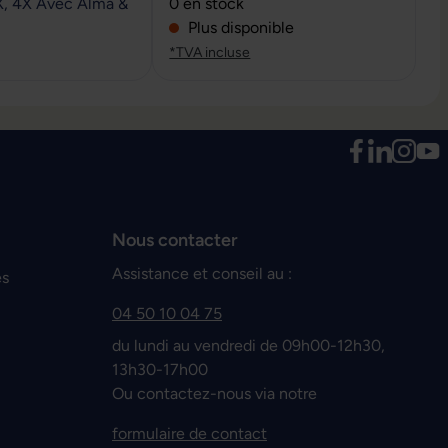
Note moyenne de 0 sur 5 étoiles
X, 4X Avec Alma &
0 en stock
Plus disponible
*TVA incluse
Nous contacter
Assistance et conseil au :
es
04 50 10 04 75
du lundi au vendredi de 09h00-12h30,
13h30-17h00
Ou contactez-nous via notre
formulaire de contact