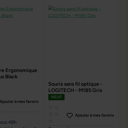
aire Ergonomique
us Black
Souris sans fil optique -
LOGITECH - M185 Gris
NEUF
Ajouter à mes favoris
e de 0 sur 5 étoiles
Ajouter à mes favoris
sous 48h