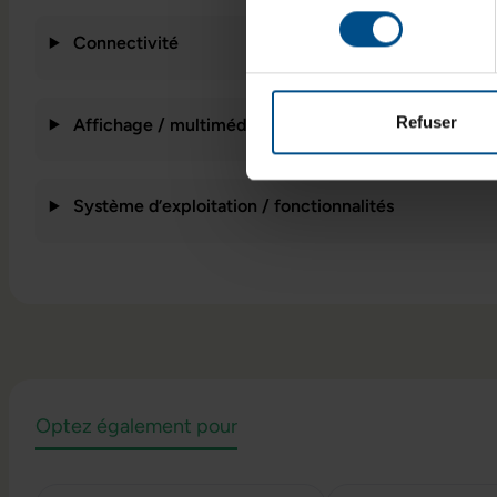
consentement
Connectivité
Refuser
Affichage / multimédia
Système d’exploitation / fonctionnalités
Optez également pour
Ignorer la galerie de produits