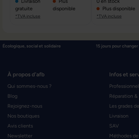
Note moyenne de 0 
Livraison
Plus
0 en stock
gratuite
disponible
Plus disponible
*TVA incluse
*TVA incluse
Écologique, social et solidaire
15 jours pour changer 
À propos d'afb
Infos et ser
Qui sommes-nous ?
Professionnel
Blog
Réparation &
Rejoignez-nous
Les grades de
Nos boutiques
Livraison
Avis clients
SAV
Newsletter
Méthodes de