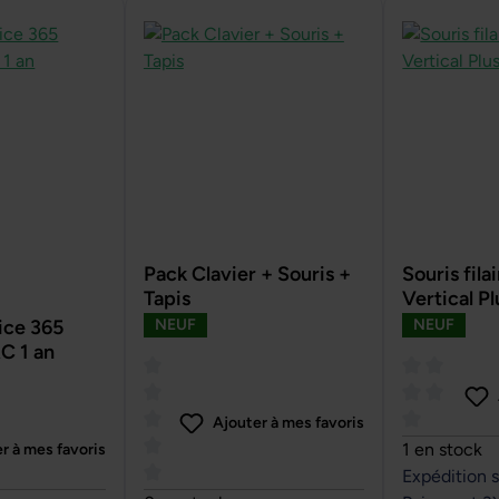
Pack Clavier + Souris +
Souris fil
Tapis
Vertical Pl
ce 365
NEUF
NEUF
C 1 an
Ajouter à mes favoris
Note moyenn
1 en stock
r à mes favoris
Expédition 