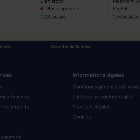
sur 5 étoiles
Note moyenne de 0 sur 5 étoiles
0 en stock
Paiement 3
Plus disponible
PayPal
*TVA incluse
*TVA incluse
d'avis
Garantie de 12 mois
vices
Informations légales
s
Conditions générales de vent
 maintenance
Politique de confidentialité
 nos produits
Mentions légales
Cookies
 paiement