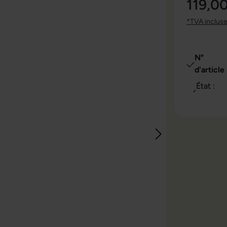
119,0
*TVA inclus
N°
d'article 
État :