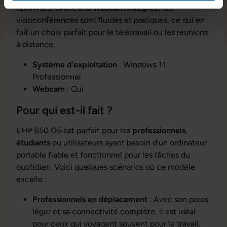
optimisés. Grâce à la
Webcam intégrée
, les
visioconférences sont fluides et pratiques, ce qui en
fait un choix parfait pour le télétravail ou les réunions
à distance.
Système d'exploitation
: Windows 11
Professionnel
Webcam
: Oui
Pour qui est-il fait ?
L'HP 650 G5 est parfait pour les
professionnels
,
étudiants
ou utilisateurs ayant besoin d'un ordinateur
portable fiable et fonctionnel pour les tâches du
quotidien. Voici quelques scénarios où ce modèle
excelle :
Professionnels en déplacement
: Avec son poids
léger et sa connectivité complète, il est idéal
pour ceux qui voyagent souvent pour le travail.