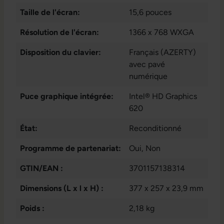
1x W-LAN
, 1x audio /
Taille de l'écran:
15,6 pouces
microphone -
combo 3.5 mm
, 1x
Résolution de l'écran:
1366 x 768 WXGA
lecteur de carte SD
,
Disposition du clavier:
3 x USB 3.1 Typ-A
Français (AZERTY)
,
Connecteur Docking
avec pavé
Station
numérique
Puce graphique intégrée:
Intel® HD Graphics
620
État:
Reconditionné
Programme de partenariat:
Oui
, Non
GTIN/EAN :
3701157138314
Dimensions (L x l x H) :
377 x 257 x 23,9 mm
Poids :
2,18 kg