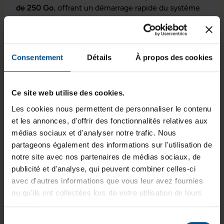
de 250 Go
, offrant un démarrage rapide du système
et une meilleure fluidité des applications.
Processeur
: Intel Core i3-8145U @ 2,1 GHz (2
cœurs)
Consentement
Détails
À propos des cookies
Mémoire vive
: 8 GB DDR4
Stockage
: 250 GB SSD
Carte graphique
: Intel® HD Graphics 620
Ce site web utilise des cookies.
Connectivité étendue pour un usage
Les cookies nous permettent de personnaliser le contenu
polyvalent
et les annonces, d'offrir des fonctionnalités relatives aux
médias sociaux et d'analyser notre trafic. Nous
L'HP 650 G5 propose une connectique variée pour
partageons également des informations sur l'utilisation de
s'adapter à tous vos besoins, que ce soit pour des
notre site avec nos partenaires de médias sociaux, de
présentations, le travail en réseau ou la connexion de
publicité et d'analyse, qui peuvent combiner celles-ci
périphériques. Grâce à son
port HDMI
, il permet une
avec d'autres informations que vous leur avez fournies
connexion rapide à un écran externe ou un
ou qu'ils ont collectées lors de votre utilisation de leurs
vidéoprojecteur, tandis que le
port Thunderbolt
et les
services.
trois ports USB 3.1 Type-A
garantissent des transferts
Sélection