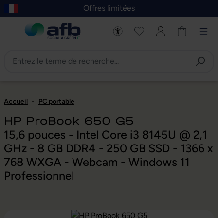
Offres limitées
asser au contenu principal
Skip to B2B platform navigation
Accueil
-
PC portable
HP ProBook 650 G5
15,6 pouces - Intel Core i3 8145U @ 2,1
GHz - 8 GB DDR4 - 250 GB SSD - 1366 x
768 WXGA - Webcam - Windows 11
Professionnel
Ignorer la galerie d'images