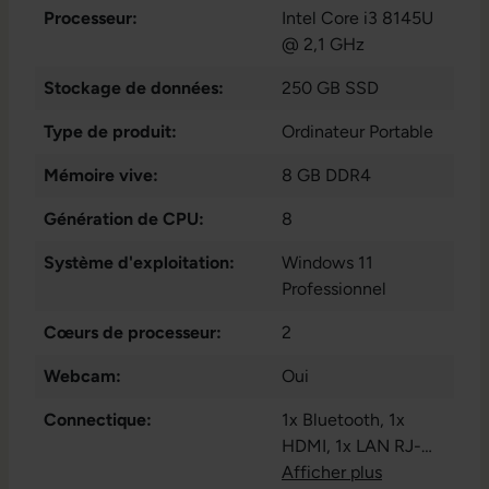
Processeur:
Intel Core i3 8145U
@ 2,1 GHz
Stockage de données:
250 GB SSD
Type de produit:
Ordinateur Portable
Mémoire vive:
8 GB DDR4
Génération de CPU:
8
Système d'exploitation:
Windows 11
Professionnel
Cœurs de processeur:
2
Webcam:
Oui
Connectique:
1x Bluetooth
, 1x
HDMI
, 1x LAN RJ-
45
Afficher plus
, 1x Thunderbolt
,