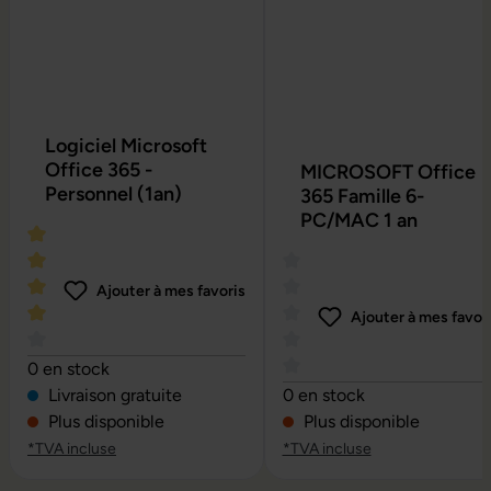
Logiciel Microsoft
Office 365 -
MICROSOFT Office
Personnel (1an)
365 Famille 6-
PC/MAC 1 an
Ajouter à mes favoris
Ajouter à mes favor
Note moyenne de 4 sur 5 étoiles
0 en stock
Note moyenne de 0 sur 5 é
Livraison gratuite
0 en stock
Plus disponible
Plus disponible
*TVA incluse
*TVA incluse