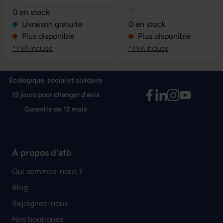
Note moyenne de 4 sur 5 étoiles
0 en stock
Note moyenne de 0 sur 5 é
Livraison gratuite
0 en stock
Plus disponible
Plus disponible
*TVA incluse
*TVA incluse
Écologique, social et solidaire
15 jours pour changer d'avis
Garantie de 12 mois
À propos d'afb
Qui sommes-nous ?
Blog
Rejoignez-nous
Nos boutiques