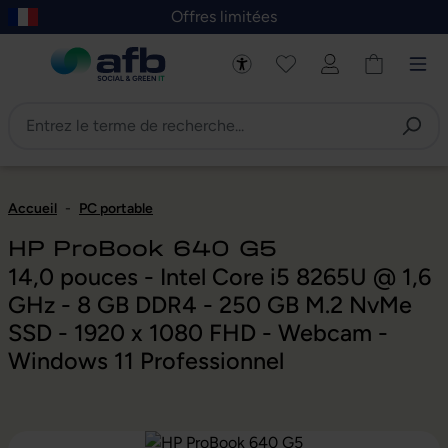
Offres limitées
asser au contenu principal
Skip to B2B platform navigation
Accueil
-
PC portable
HP ProBook 640 G5
14,0 pouces - Intel Core i5 8265U @ 1,6
GHz - 8 GB DDR4 - 250 GB M.2 NvMe
SSD - 1920 x 1080 FHD - Webcam -
Windows 11 Professionnel
Ignorer la galerie d'images