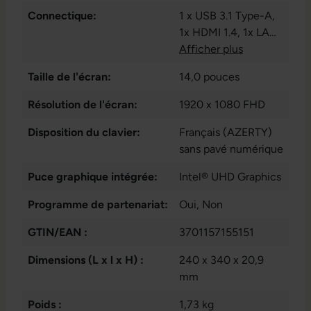
Connectique:
1 x USB 3.1 Type-A
,
1x HDMI 1.4
, 1x LAN
RJ-45
Afficher plus
, 1x USB 3.1
Gen 1 Typ-C
, 1x
Taille de l'écran:
14,0 pouces
VGA
, 1x audio /
microphone -
Résolution de l'écran:
1920 x 1080 FHD
combo 3.5 mm
, 3x
Disposition du clavier:
USB 3.1 Gen 1 Type
Français (AZERTY)
A
sans pavé numérique
Puce graphique intégrée:
Intel® UHD Graphics
Programme de partenariat:
Oui
, Non
GTIN/EAN :
3701157155151
Dimensions (L x l x H) :
240 x 340 x 20,9
mm
Poids :
1,73 kg