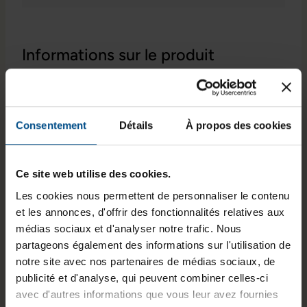
Informations sur le produit
Performance et durabilité
Un PC portable reconditionné conçu pour un usage
Consentement
Détails
À propos des cookies
professionnel quotidien, offrant un fonctionnement
fluide et fiable pour le travail de bureau, la navigation
et le multitâche.
Ce site web utilise des cookies.
Caractéristiques principales
Les cookies nous permettent de personnaliser le contenu
et les annonces, d'offrir des fonctionnalités relatives aux
Processeur Intel Core i5 8265U cadencé à 1,6
médias sociaux et d'analyser notre trafic. Nous
GHz
partageons également des informations sur l'utilisation de
Mémoire vive de 8 Go DDR4 pour une utilisation
notre site avec nos partenaires de médias sociaux, de
multitâche confortable
publicité et d'analyse, qui peuvent combiner celles-ci
Stockage SSD M.2 NVMe de 250 Go pour des
avec d'autres informations que vous leur avez fournies
démarrages rapides