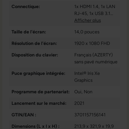
Connectique:
1x HDMI 1.4
, 1x LAN
RJ-45
, 1x USB 3.1
Gen 1 Typ-C
Afficher plus
, 1x
audio / microphone -
Taille de l'écran:
14,0 pouces
combo 3.5 mm
, 3x
USB 3.1 Gen 1 Type
Résolution de l'écran:
1920 x 1080 FHD
A
, 10x USB 3.1 Type
Disposition du clavier:
A
Français (AZERTY)
sans pavé numérique
Puce graphique intégrée:
Intel® Iris Xe
Graphics
Programme de partenariat:
Oui
, Non
Lancement sur le marché:
2021
GTIN/EAN :
3701157156141
Dimensions (L x l x H) :
213,9 x 321,9 x 19,9