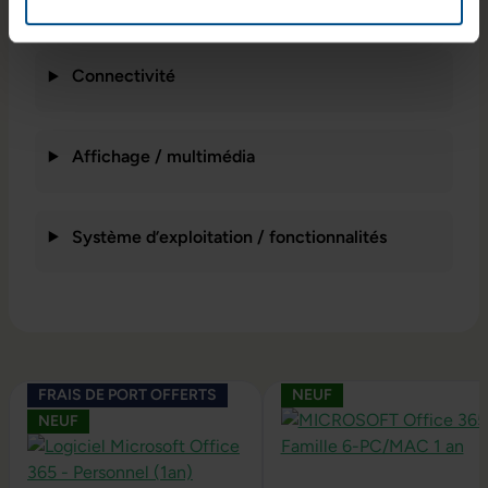
Connectivité
Affichage / multimédia
Système d’exploitation / fonctionnalités
Ignorer la galerie de produits
FRAIS DE PORT OFFERTS
NEUF
NEUF