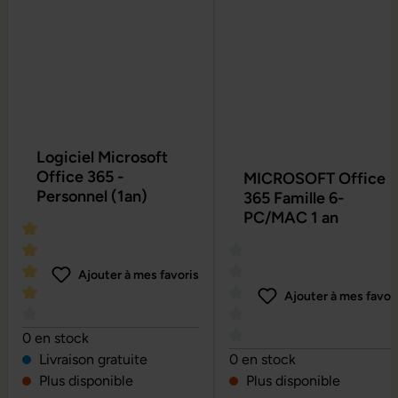
Logiciel Microsoft
Office 365 -
MICROSOFT Office
Personnel (1an)
365 Famille 6-
PC/MAC 1 an
Ajouter à mes favoris
Ajouter à mes favor
Note moyenne de 4 sur 5 étoiles
0 en stock
Note moyenne de 0 sur 5 é
Livraison gratuite
0 en stock
Plus disponible
Plus disponible