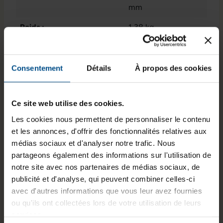
mm
Poids :
1,38 kg
Consentement
Détails
À propos des cookies
Informations sur le produit
Le HP ProBook 440 G8 reconditionné est un
Ce site web utilise des cookies.
ordinateur portable conçu pour les usages
Les cookies nous permettent de personnaliser le contenu
professionnels quotidiens. Il est équipé d’un
et les annonces, d'offrir des fonctionnalités relatives aux
processeur Intel Core i7, de 16 Go de mémoire
médias sociaux et d'analyser notre trafic. Nous
DDR4 et d’un SSD NVMe de 500 Go, offrant une
partageons également des informations sur l'utilisation de
exécution fluide des applications courantes. Son
notre site avec nos partenaires de médias sociaux, de
écran antireflet de 14 pouces en Full HD facilite
publicité et d'analyse, qui peuvent combiner celles-ci
le travail prolongé, tandis que la connectique
avec d'autres informations que vous leur avez fournies
variée permet une intégration dans différents
ou qu'ils ont collectées lors de votre utilisation de leurs
environnements de bureaux. Le système
services.
fonctionne sous Windows 11 Professionnel.