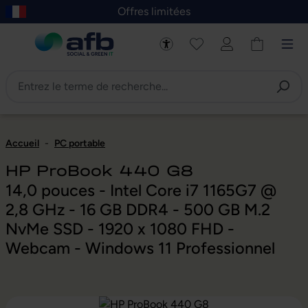
Offres limitées
asser au contenu principal
Skip to B2B platform navigation
Accueil
-
PC portable
HP ProBook 440 G8
14,0 pouces - Intel Core i7 1165G7 @
2,8 GHz - 16 GB DDR4 - 500 GB M.2
NvMe SSD - 1920 x 1080 FHD -
Webcam - Windows 11 Professionnel
Ignorer la galerie d'images