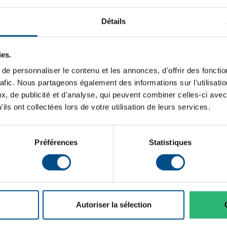
Type de produit:
ionné, idéal pour les
Stockage de données:
Détails
uissant et silencieux, il
gation web et les applications
Mémoire vive:
ies.
Typologie:
e personnaliser le contenu et les annonces, d'offrir des fonctio
Génération de CPU:
rafic. Nous partageons également des informations sur l'utilisati
, de publicité et d'analyse, qui peuvent combiner celles-ci avec
Système d'exploitation:
ils ont collectées lors de votre utilisation de leurs services.
Cœurs de processeur:
Connectique:
Préférences
Statistiques
Lecteur:
Programme de partenariat:
Puce graphique intégrée:
Autoriser la sélection
WiFi: