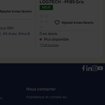
LOGITECH - M185 Gris
NEUF
Ajouter à mes favoris
e de 0 sur 5 étoiles
Ajouter à mes favoris
sous 48h
Note moyenne de 0 sur 5 étoiles
X, 4X Avec Alma &
0 en stock
Plus disponible
*TVA incluse
Nous contacter
Assistance et conseil au :
es