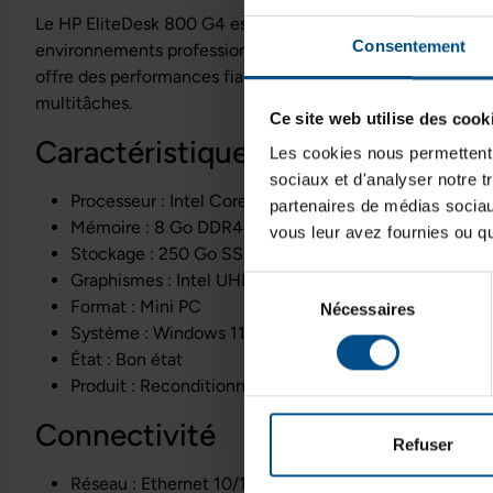
Le HP EliteDesk 800 G4 est un mini PC de bureau recondit
Consentement
environnements professionnels ou domestiques. Compact, p
offre des performances fiables pour la bureautique, la navi
multitâches.
Ce site web utilise des cook
Caractéristiques principales
Les cookies nous permettent d
sociaux et d'analyser notre t
Processeur : Intel Core i5 8500 cadencé à 3,0 GHz
partenaires de médias sociaux
Mémoire : 8 Go DDR4
vous leur avez fournies ou qu'
Stockage : 250 Go SSD M.2 NVMe
Graphismes : Intel UHD Graphics 630
Sélection
Format : Mini PC
Nécessaires
du
Système : Windows 11 Professionnel
consentement
État : Bon état
Produit : Reconditionné
Connectivité
Refuser
Réseau : Ethernet 10/100/1000 Base T via RJ-45