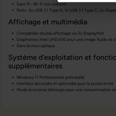
Sans fil : Wi-Fi non présent
Ports : 6x USB 3.1 Type A, 1x USB 3.1 Type C, 2x Displ
Affichage et multimédia
Compatible double affichage via 2x DisplayPort
Graphismes Intel UHD 630 pour une image fluide et cl
Sans lecteur optique
Système d’exploitation et foncti
supplémentaires
Windows 11 Professionnel préinstallé
Interface sécurisée et optimisée pour la productivité
Mode économie d’énergie pour une consommation ré