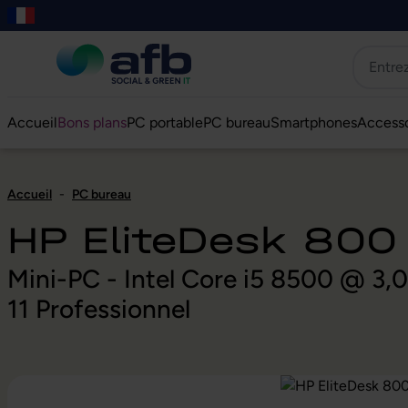
er au contenu principal
asser à la recherche
Passer à la navigation principale
Skip to B2B platform navigation
Accueil
Bons plans
PC portable
PC bureau
Smartphones
Accesso
Accueil
-
PC bureau
HP EliteDesk 800
Mini-PC - Intel Core i5 8500 @ 3
11 Professionnel
Ignorer la galerie d'images