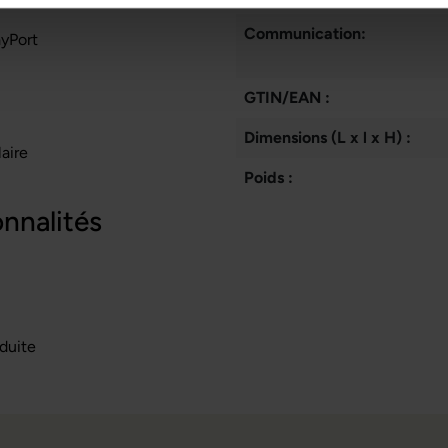
Communication:
ayPort
GTIN/EAN :
Dimensions (L x l x H) :
aire
Poids :
onnalités
duite