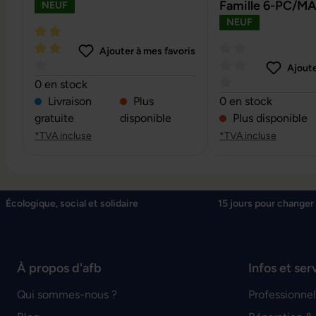
Famille 6-PC/MA
NEUF
NEUF
Ajouter à mes favoris
Ajoute
Note moyenne de 4 sur 5 étoiles
0 en stock
Note moyenne de 0 
Livraison
Plus
0 en stock
gratuite
disponible
Plus disponible
*TVA incluse
*TVA incluse
Écologique, social et solidaire
15 jours pour changer 
À propos d'afb
Infos et ser
Qui sommes-nous ?
Professionnel