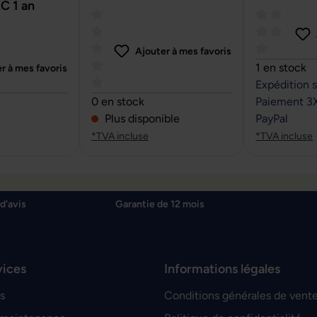
C 1 an
Ajouter à mes favoris
Note moyenn
1 en stock
r à mes favoris
Expédition 
sur 5 étoiles
Note moyenne de 0 sur 5 étoiles
0 en stock
Paiement 3
Plus disponible
PayPal
*TVA incluse
*TVA incluse
d'avis
Garantie de 12 mois
vices
Informations légales
s
Conditions générales de vent