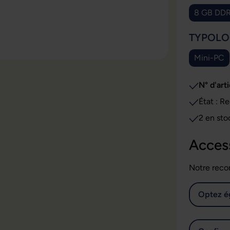
8 GB DD
SÉLECT
TYPOLO
Mini-PC
N° d'arti
Éta
2 en sto
Acces
Notre reco
Optez é