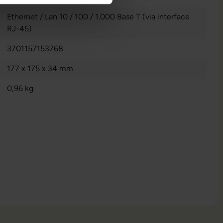
Ethernet / Lan 10 / 100 / 1.000 Base T (via interface
RJ-45)
3701157153768
177 x 175 x 34 mm
0,96 kg