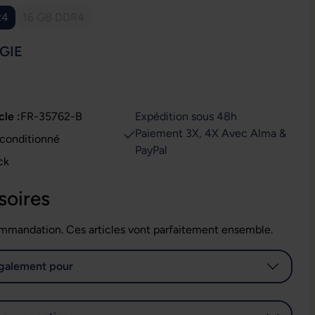
R4
16 GB DDR4
(Cette option n'est pas disponible pour le moment.)
IONNEZ
GIE
cle :
FR-35762-B
Expédition sous 48h
Paiement 3X, 4X Avec Alma &
t : Reconditionné
PayPal
ck
soires
mmandation. Ces articles vont parfaitement ensemble.
galement pour