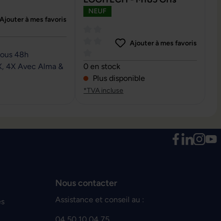
NEUF
Ajouter à mes favoris
e de 0 sur 5 étoiles
Ajouter à mes favoris
sous 48h
Note moyenne de 0 sur 5 étoiles
X, 4X Avec Alma &
0 en stock
Plus disponible
*TVA incluse
Nous contacter
Assistance et conseil au :
es
04 50 10 04 75