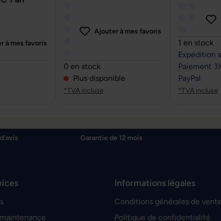
Ajouter à mes favoris
Note moyenn
1 en stock
r à mes favoris
Expédition 
sur 5 étoiles
Note moyenne de 0 sur 5 étoiles
0 en stock
Paiement 3
Plus disponible
PayPal
*TVA incluse
*TVA incluse
d'avis
Garantie de 12 mois
vices
Informations légales
s
Conditions générales de vent
 maintenance
Politique de confidentialité