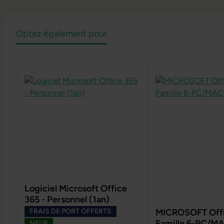
Optez également pour
Ignorer la galerie de produits
Logiciel Microsoft Office
365 - Personnel (1an)
FRAIS DE PORT OFFERTS
MICROSOFT Offi
Famille 6-PC/MA
NEUF