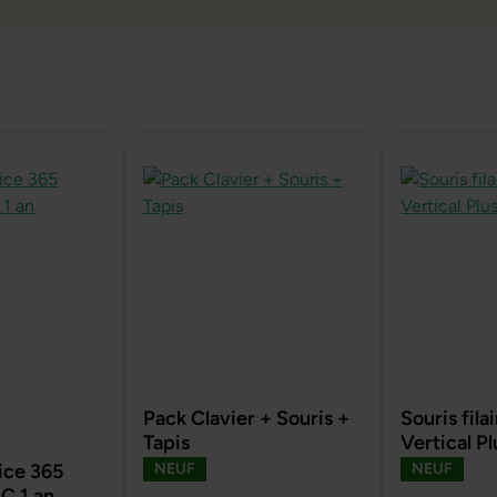
Pack Clavier + Souris +
Souris fil
Tapis
Vertical Pl
ce 365
NEUF
NEUF
C 1 an