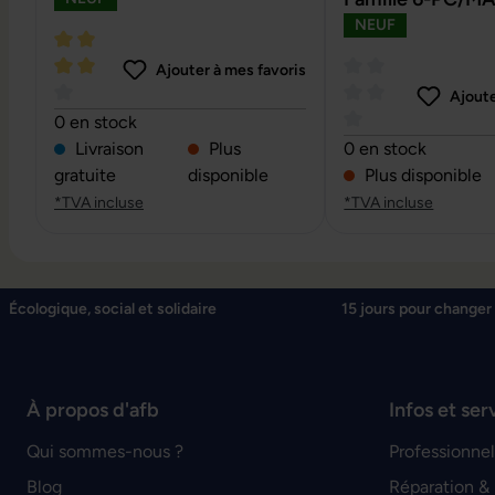
NEUF
Ajouter à mes favoris
Ajoute
Note moyenne de 4 sur 5 étoiles
0 en stock
Note moyenne de 0 
Livraison
Plus
0 en stock
gratuite
disponible
Plus disponible
*TVA incluse
*TVA incluse
Écologique, social et solidaire
15 jours pour changer 
À propos d'afb
Infos et ser
Qui sommes-nous ?
Professionnel
Blog
Réparation &