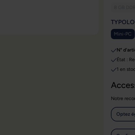
8 GB DD
(Cet
SÉLECT
TYPOLO
Mini-PC
N° d'arti
Éta
1 en sto
Acces
Notre reco
Optez é