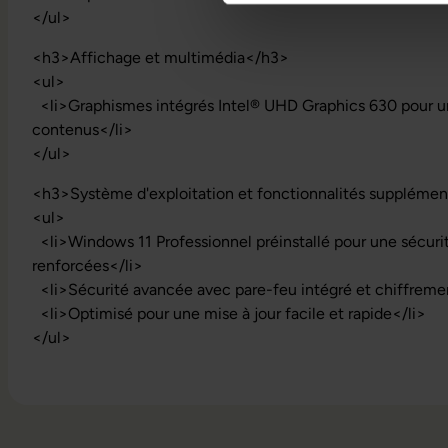
</ul>
<h3>Affichage et multimédia</h3>
<ul>
<li>Graphismes intégrés Intel® UHD Graphics 630 pour un
contenus</li>
</ul>
<h3>Système d'exploitation et fonctionnalités supplémen
<ul>
<li>Windows 11 Professionnel préinstallé pour une sécurit
renforcées</li>
<li>Sécurité avancée avec pare-feu intégré et chiffreme
<li>Optimisé pour une mise à jour facile et rapide</li>
</ul>