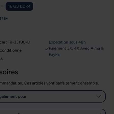
R4
16 GB DDR4
te option n'est pas disponible pour le moment.)
IONNEZ
GIE
cle :
FR-33100-B
Expédition sous 48h
Paiement 3X, 4X Avec Alma &
t : Reconditionné
PayPal
ck
soires
mmandation. Ces articles vont parfaitement ensemble.
galement pour