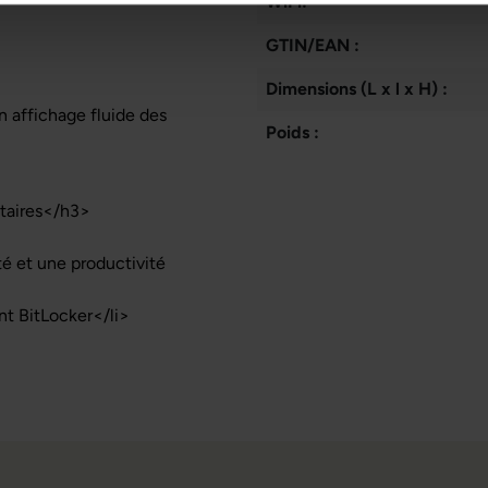
WiFi:
GTIN/EAN :
Dimensions (L x l x H) :
 affichage fluide des
Poids :
taires</h3>
é et une productivité
nt BitLocker</li>