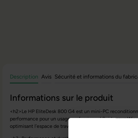
Description
Avis
Sécurité et informations du fabri
Informations sur le produit
<h2>Le HP EliteDesk 800 G4 est un mini-PC reconditionné
performance pour un usage professionnel fluide sous Wind
optimisant l’espace de travail.</h2>