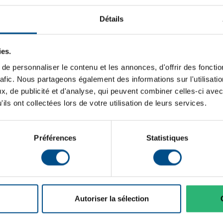
Type de produit:
ans toutes vos tâches avec
Détails
Stockage de données:
iguration solide et
geants.</p>
Mémoire vive:
ies.
Typologie:
e personnaliser le contenu et les annonces, d'offrir des fonctio
rafic. Nous partageons également des informations sur l'utilisati
performance constante</li>
Génération de CPU:
, de publicité et d'analyse, qui peuvent combiner celles-ci avec
Système d'exploitation:
ils ont collectées lors de votre utilisation de leurs services.
al</li>
Cœurs de processeur:
Préférences
Statistiques
Connectique:
/li>
inition</li>
Programme de partenariat:
Autoriser la sélection
Puce graphique intégrée: