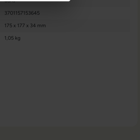
Sans
3701157153645
175 x 177 x 34 mm
1,05 kg