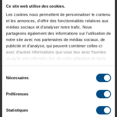
GTIN/EAN :
3701157158046
Ce site web utilise des cookies.
Les cookies nous permettent de personnaliser le contenu
Dimensions (L x l x H) :
193,9 x 303,7 x 16,1
et les annonces, d'offrir des fonctionnalités relatives aux
mm
médias sociaux et d'analyser notre trafic. Nous
Poids :
1,21 kg
partageons également des informations sur l'utilisation de
notre site avec nos partenaires de médias sociaux, de
publicité et d'analyse, qui peuvent combiner celles-ci
avec d'autres informations que vous leur avez fournies
Informations sur le produit
ou qu'ils ont collectées lors de votre utilisation de leurs
services.
Le HP EliteBook x360 1030 G7 est un ordinateur
Sélection
portable professionnel convertible conçu pour un
Nécessaires
du
usage mobile et polyvalent. Il est équipé d’un
consentement
processeur Intel Core i7‑10810U, de 16 Go de
Préférences
mémoire vive DDR4 et d’un stockage SSD M.2
NVMe de 250 Go, assurant une utilisation fluide
pour la bureautique avancée et le multitâche. Son
Statistiques
écran tactile de 13,3 pouces en résolution Full HD