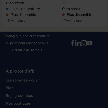
Note moyenne de 4 sur 5 étoiles
0 en stock
Note moyenne de 0 sur 5 é
Livraison gratuite
0 en stock
Plus disponible
Plus disponible
*TVA incluse
*TVA incluse
Écologique, social et solidaire
15 jours pour changer d'avis
Garantie de 12 mois
À propos d'afb
Qui sommes-nous ?
Blog
Rejoignez-nous
Nos boutiques