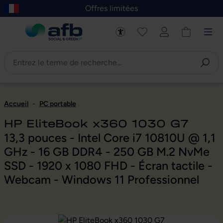
Offres limitées
asser au contenu principal
Skip to B2B platform navigation
Accueil
-
PC portable
HP EliteBook x360 1030 G7
13,3 pouces - Intel Core i7 10810U @ 1,1
GHz - 16 GB DDR4 - 250 GB M.2 NvMe
SSD - 1920 x 1080 FHD - Écran tactile -
Webcam - Windows 11 Professionnel
Ignorer la galerie d'images