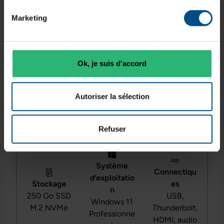
permet une utilisation en mode ordinateur
Marketing
portable ou tablette. Ce modèle fonctionne sous
Windows 11 Professionnel et s’intègre facilement
dans les environnements de travail modernes.
Ok, je suis d'accord
Autoriser la sélection
Diagonale
Processeur
RAM
écran
Intel Core
16 Go DDR4
13,3 pouces
i7‑10810U
Refuser
Système
Connectiqu
d’exploitatio
Stockage
es
n
250 Go SSD
USB,
Windows 11
M.2 NVMe
Thunderbolt,
Professionne
HDMI, audio