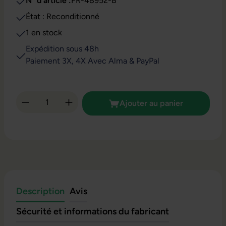
N° d'article :
FR-48952-B
État : Reconditionné
1 en stock
Expédition sous 48h
Paiement 3X, 4X Avec Alma & PayPal
Quantité de produit : Entrez la quantité so
Ajouter au panier
Description
Avis
Sécurité et informations du fabricant