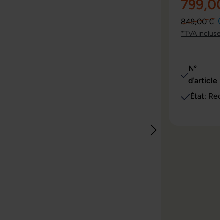
799,0
849,00 €
*TVA inclus
N°
d'article 
État: Re