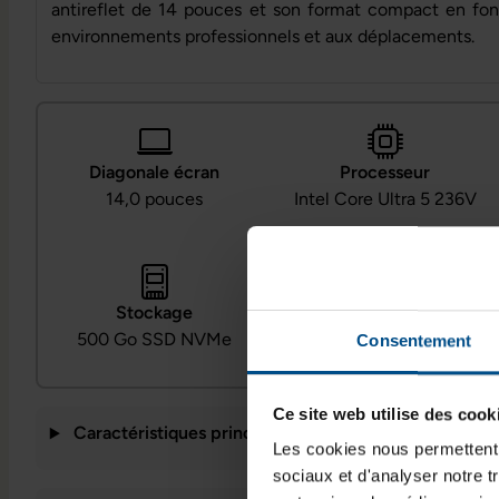
antireflet de 14 pouces et son format compact en fon
environnements professionnels et aux déplacements.
Diagonale écran
Processeur
14,0 pouces
Intel Core Ultra 5 236V
Système
Stockage
Windows 11
500 Go SSD NVMe
Consentement
Professionnel
Ce site web utilise des cook
Caractéristiques principales
Les cookies nous permettent d
sociaux et d'analyser notre t