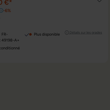
0 €*
-6%
e
Détails sur les grades
FR-
Plus disponible
:
49198-A+
conditionné