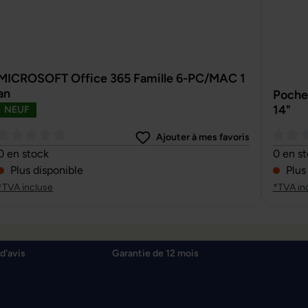
MICROSOFT Office 365 Famille 6-PC/MAC 1
an
Pochet
14"
NEUF
Ajouter à mes favoris
Note moyenne de 0 sur 5 étoiles
Note m
0 en stock
0 en s
Plus disponible
Plus
*TVA incluse
*TVA in
d'avis
Garantie de 12 mois