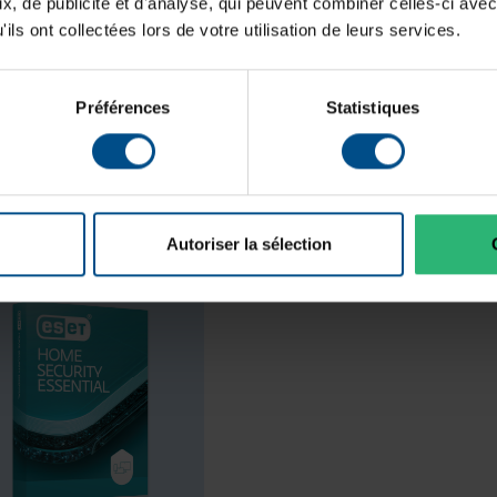
, de publicité et d'analyse, qui peuvent combiner celles-ci avec
Puce graphique intégrée:
ils ont collectées lors de votre utilisation de leurs services.
État:
Préférences
Statistiques
Programme de partenariat:
Lancement sur le marché:
GTIN/EAN :
Autoriser la sélection