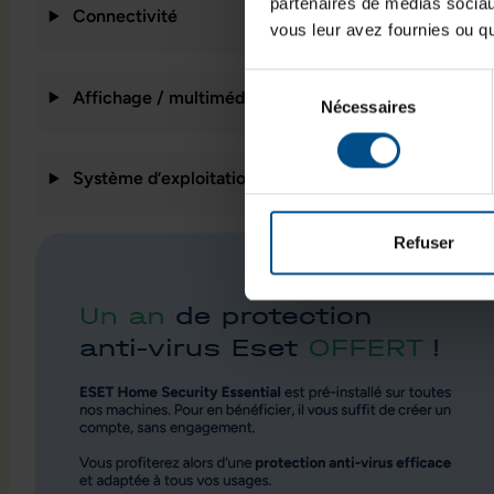
partenaires de médias sociaux
Connectivité
vous leur avez fournies ou qu'
Sélection
Affichage / multimédia
Nécessaires
du
consentement
Système d’exploitation / fonctionnalités
Refuser