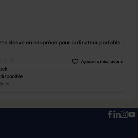
te sleeve en néoprène pour ordinateur portable
Ajouter à mes favoris
oyenne de 0 sur 5 étoiles
tock
 disponible
cluse