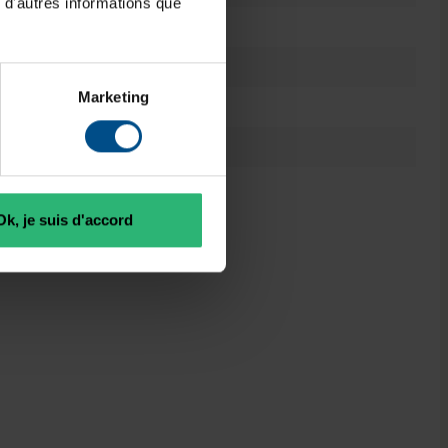
 d'autres informations que
Intel® Arc Graphics 130V
Reconditionné
Marketing
Non
2025
3701157158879
Ok, je suis d'accord