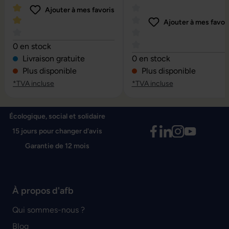
Ajouter à mes favoris
Ajouter à mes favor
Note moyenne de 4 sur 5 étoiles
0 en stock
Note moyenne de 0 sur 5 é
Livraison gratuite
0 en stock
Plus disponible
Plus disponible
*TVA incluse
*TVA incluse
Écologique, social et solidaire
15 jours pour changer d'avis
Garantie de 12 mois
À propos d'afb
Qui sommes-nous ?
Blog