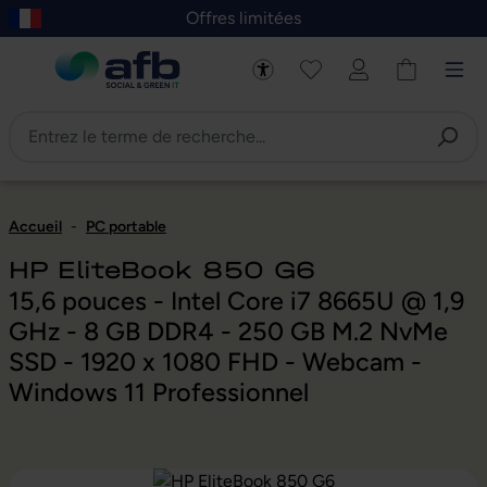
Offres limitées
asser au contenu principal
Skip to B2B platform navigation
Accueil
-
PC portable
HP EliteBook 850 G6
15,6 pouces - Intel Core i7 8665U @ 1,9
GHz - 8 GB DDR4 - 250 GB M.2 NvMe
SSD - 1920 x 1080 FHD - Webcam -
Windows 11 Professionnel
Ignorer la galerie d'images