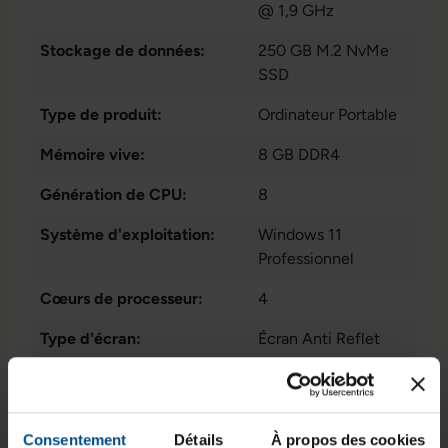
@ 1,9 GHz
Stockage de données:
250 GB M.2 NvMe
SSD
Type de produit:
Ordinateur Portable
Mémoire vive:
8 GB DDR4
Génération de CPU:
8
Système d'exploitation:
Windows 11
Professionnel
Cœurs de processeur:
4
Type d'écran:
Écran Anti Reflet
Webcam:
Oui
Taille de l'écran:
15,6 pouces
Consentement
Détails
À propos des cookies