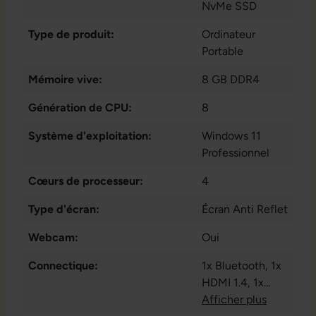
NvMe SSD
Type de produit:
Ordinateur
Portable
Mémoire vive:
8 GB DDR4
Génération de CPU:
8
Système d'exploitation:
Windows 11
Professionnel
Cœurs de processeur:
4
Type d'écran:
Écran Anti Reflet
Webcam:
Oui
Connectique:
1x Bluetooth
, 1x
HDMI 1.4
, 1x
LAN RJ-45
Afficher plus
, 1x