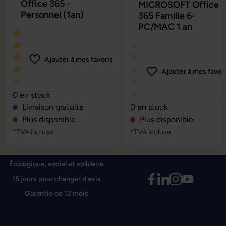
Office 365 -
MICROSOFT Office
Personnel (1an)
365 Famille 6-
PC/MAC 1 an
Ajouter à mes favoris
Ajouter à mes favor
Note moyenne de 4 sur 5 étoiles
0 en stock
Note moyenne de 0 sur 5 é
Livraison gratuite
0 en stock
Plus disponible
Plus disponible
*TVA incluse
*TVA incluse
Écologique, social et solidaire
15 jours pour changer d'avis
Garantie de 12 mois