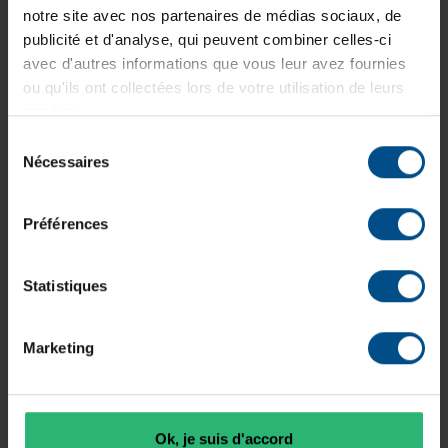
notre site avec nos partenaires de médias sociaux, de
Dimensions (L x l x H) :
370 x 251,7 x
publicité et d'analyse, qui peuvent combiner celles-ci
18,2 mm
avec d'autres informations que vous leur avez fournies
ou qu'ils ont collectées lors de votre utilisation de leurs
Poids :
1,78 kg
services.
Sélection
Nécessaires
du
Informations sur le produit
consentement
Préférences
Le HP EliteBook 850 G6 est un ordinateur
portable reconditionné conçu pour les usages
professionnels, la bureautique et le télétravail.
Statistiques
Équipé d'un processeur Intel Core i5 de 8e
génération, de 8 Go de mémoire vive DDR4 et
Marketing
d'un SSD NVMe de 250 Go, il assure une
utilisation fluide des applications courantes et du
multitâche. Son écran Full HD antireflet de 15,6
pouces, son clavier AZERTY avec pavé numérique
Ok, je suis d'accord