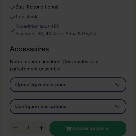
État: Reconditionné
1 en stock
Expédition sous 48h
Paiement 3X, 4X Avec Alma & PayPal
Accessoires
Notre recommandation. Ces articles vont
parfaitement ensemble.
Optez également pour
Configurer vos options
Quantité de produit : Entrez la quantité so
Ajouter au panier