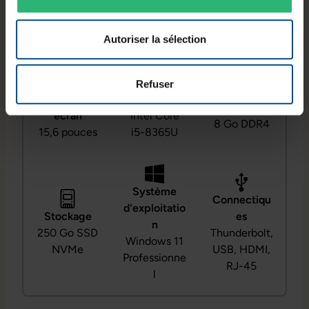
et sa connectique complète en font un outil
adapté à une utilisation quotidienne.
Autoriser la sélection
Refuser
Diagonale
Processeur
RAM
écran
Intel Core
8 Go DDR4
15,6 pouces
i5-8365U
Système
Connectiqu
d'exploitatio
Stockage
es
n
250 Go SSD
Thunderbolt,
Windows 11
NVMe
USB, HDMI,
Professionne
RJ-45
l