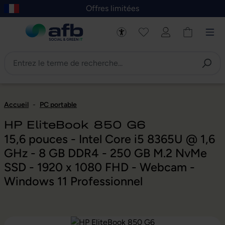
Offres limitées
asser au contenu principal
Skip to B2B platform navigation
Accueil
-
PC portable
HP EliteBook 850 G6
15,6 pouces - Intel Core i5 8365U @ 1,6
GHz - 8 GB DDR4 - 250 GB M.2 NvMe
SSD - 1920 x 1080 FHD - Webcam -
Windows 11 Professionnel
Ignorer la galerie d'images