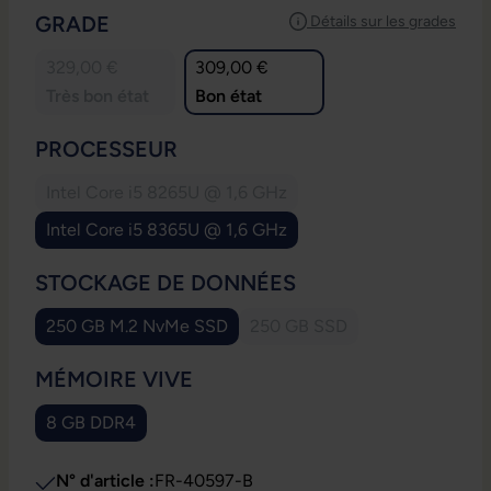
SÉLECTIONNEZ
GRADE
Détails sur les grades
329,00 €
309,00 €
Très bon état
Bon état
SÉLECTIONNEZ
PROCESSEUR
Intel Core i5 8265U @ 1,6 GHz
(Cette option n'est pas disponible pour le mome
Intel Core i5 8365U @ 1,6 GHz
SÉLECTIONNEZ
STOCKAGE DE DONNÉES
250 GB M.2 NvMe SSD
250 GB SSD
(Cette option n'est pas disp
SÉLECTIONNEZ
MÉMOIRE VIVE
8 GB DDR4
N° d'article :
FR-40597-B