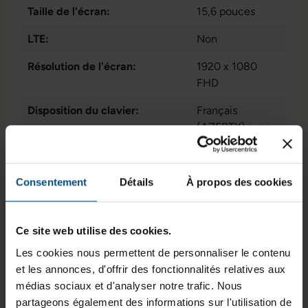
Thunderbolt
, 1x
Taille de l'écran:
15,6 pouces
W-LAN
, 1x audio
/ microphone -
LTE:
Non
combo 3.5 mm
,
Résolution de l'écran:
2x USB 3.1 Gen 1
1920 x 1080
Type A
FHD
,
Connecteur
Disposition du clavier:
Français
Docking Station
(AZERTY) avec
pavé numérique
Puce graphique intégrée:
Intel® UHD
Consentement
Détails
À propos des cookies
Graphics 620
Lecteur d'empreintes digitales:
Non
Ce site web utilise des cookies.
État:
Reconditionné
Les cookies nous permettent de personnaliser le contenu
et les annonces, d'offrir des fonctionnalités relatives aux
Programme de partenariat:
Oui
, Non
médias sociaux et d'analyser notre trafic. Nous
GTIN/EAN :
3701157148634
partageons également des informations sur l'utilisation de