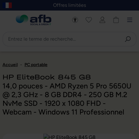
Offres limitées
asser au contenu principal
Skip to B2B platform navigation
Accueil
-
PC portable
HP EliteBook 845 G8
14,0 pouces - AMD Ryzen 5 Pro 5650U
@ 2,3 GHz - 8 GB DDR4 - 250 GB M.2
NvMe SSD - 1920 x 1080 FHD -
Webcam - Windows 11 Professionnel
Ignorer la galerie d'images