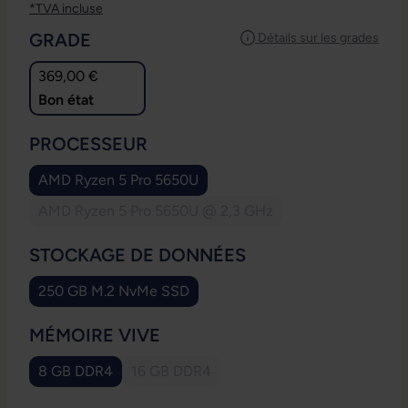
*TVA incluse
SÉLECTIONNEZ
GRADE
Détails sur les grades
369,00 €
Bon état
SÉLECTIONNEZ
PROCESSEUR
AMD Ryzen 5 Pro 5650U
AMD Ryzen 5 Pro 5650U @ 2,3 GHz
(Cette option n'est pas disponible pour le m
SÉLECTIONNEZ
STOCKAGE DE DONNÉES
250 GB M.2 NvMe SSD
SÉLECTIONNEZ
MÉMOIRE VIVE
8 GB DDR4
16 GB DDR4
(Cette option n'est pas disponible pour l