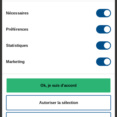
Informations sur le produit
Sélection
Nécessaires
du
consentement
Le HP EliteBook 845 G8 est un ordinateur
portable professionnel de 14 pouces conçu pour
Préférences
les usages courants. Il intègre un processeur AMD
Ryzen 5 Pro, 8 Go de mémoire DDR4 et un
Statistiques
stockage SSD NVMe de 250 Go, offrant un
fonctionnement fluide pour les tâches
bureautiques. Son écran Full HD antireflet facilite
Marketing
la consultation au quotidien. Ce modèle
reconditionné en état correct constitue une
solution adaptée pour un environnement de
travail polyvalent.
Ok, je suis d'accord
Autoriser la sélection
Processeur