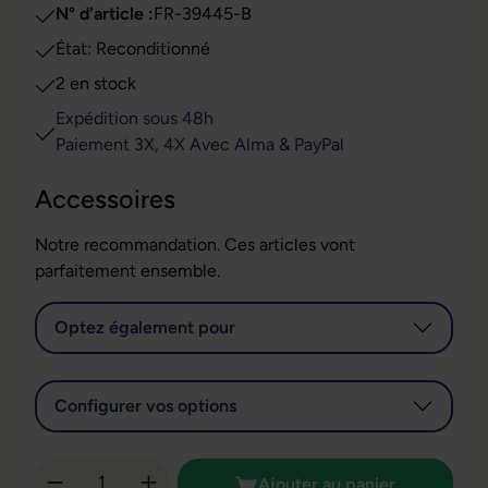
N° d'article :
FR-39445-B
État: Reconditionné
2 en stock
Expédition sous 48h
Paiement 3X, 4X Avec Alma & PayPal
Accessoires
Notre recommandation. Ces articles vont
parfaitement ensemble.
Optez également pour
Configurer vos options
Quantité de produit : Entrez la quantité so
Ajouter au panier