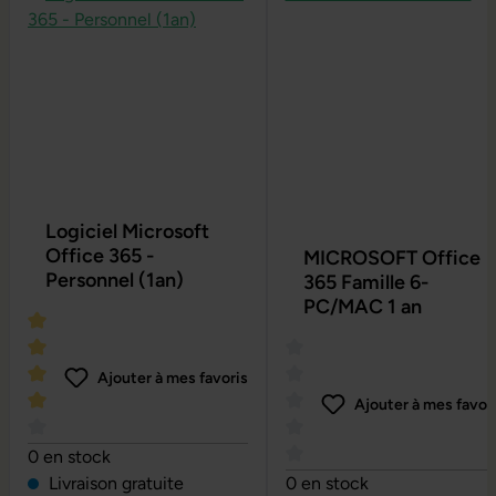
Logiciel Microsoft
Office 365 -
MICROSOFT Office
Personnel (1an)
365 Famille 6-
PC/MAC 1 an
Ajouter à mes favoris
Ajouter à mes favor
Note moyenne de 4 sur 5 étoiles
0 en stock
Note moyenne de 0 sur 5 é
Livraison gratuite
0 en stock