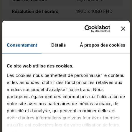
Résolution de l'écran:
1920 x 1080 FHD
Disposition du clavier:
Français (AZERTY)
sans pavé numérique
Puce graphique intégrée:
AMD Radeon™
Consentement
Détails
À propos des cookies
Graphics
État:
Reconditionné
Ce site web utilise des cookies.
Programme de partenariat:
Oui
, Non
Les cookies nous permettent de personnaliser le contenu
et les annonces, d'offrir des fonctionnalités relatives aux
GTIN/EAN :
3701157147200
médias sociaux et d'analyser notre trafic. Nous
Dimensions (L x l x H) :
323,4 x 214,6 x 17,9
partageons également des informations sur l'utilisation de
mm
notre site avec nos partenaires de médias sociaux, de
publicité et d'analyse, qui peuvent combiner celles-ci
Poids :
1,37 kg
avec d'autres informations que vous leur avez fournies
ou qu'ils ont collectées lors de votre utilisation de leurs
services.