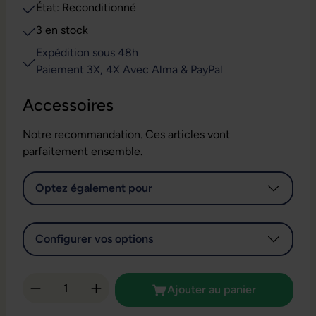
État: Reconditionné
3 en stock
Expédition sous 48h
Paiement 3X, 4X Avec Alma & PayPal
Accessoires
Notre recommandation. Ces articles vont
parfaitement ensemble.
Optez également pour
Configurer vos options
Quantité de produit : Entrez la quantité so
Ajouter au panier