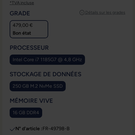
*TVA incluse
SÉLECTIONNEZ
GRADE
Détails sur les grades
479,00 €
Bon état
SÉLECTIONNEZ
PROCESSEUR
Intel Core i7 1185G7 @ 4,8 GHz
SÉLECTIONNEZ
STOCKAGE DE DONNÉES
250 GB M.2 NvMe SSD
SÉLECTIONNEZ
MÉMOIRE VIVE
16 GB DDR4
N° d'article :
FR-49798-B