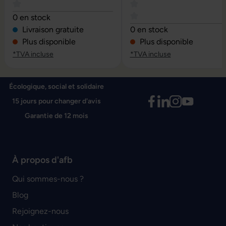
Note moyenne de 4 sur 5 étoiles
0 en stock
Note moyenne de 0 sur 5 é
Livraison gratuite
0 en stock
Plus disponible
Plus disponible
*TVA incluse
*TVA incluse
Écologique, social et solidaire
15 jours pour changer d'avis
Garantie de 12 mois
À propos d'afb
Qui sommes-nous ?
Blog
Rejoignez-nous