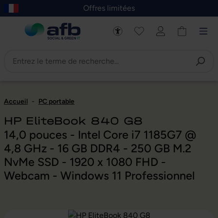
Offres limitées
asser au contenu principal
Skip to B2B platform navigation
Accueil
-
PC portable
HP EliteBook 840 G8
14,0 pouces - Intel Core i7 1185G7 @
4,8 GHz - 16 GB DDR4 - 250 GB M.2
NvMe SSD - 1920 x 1080 FHD -
Webcam - Windows 11 Professionnel
Ignorer la galerie d'images