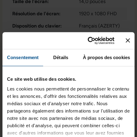
Taille de l'écran:
14,0 pouces
Résolution de l'écran:
1920 x 1080 FHD
Disposition du clavier:
Français (AZERTY)
sans pavé numérique
Puce graphique intégrée:
Intel® Iris Xe
Graphics
Consentement
Détails
À propos des cookies
État:
Reconditionné
Programme de partenariat:
Non
Ce site web utilise des cookies.
Les cookies nous permettent de personnaliser le contenu
Lancement sur le marché:
2022
et les annonces, d'offrir des fonctionnalités relatives aux
GTIN/EAN :
3701157159050
médias sociaux et d'analyser notre trafic. Nous
partageons également des informations sur l'utilisation de
Dimensions (L x l x H) :
323,4 x 214,6 x 17,9
notre site avec nos partenaires de médias sociaux, de
mm
publicité et d'analyse, qui peuvent combiner celles-ci
avec d'autres informations que vous leur avez fournies
Poids :
1,32 kg