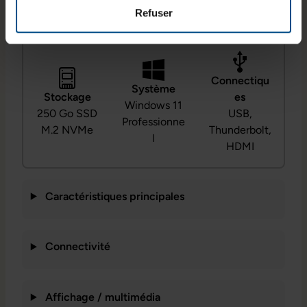
écran
Intel Core
vive
Refuser
14,0 pouces
i7‑10610U
16 Go DDR4
Connectiqu
Système
Stockage
es
Windows 11
250 Go SSD
USB,
Professionne
M.2 NVMe
Thunderbolt,
l
HDMI
Caractéristiques principales
Connectivité
Affichage / multimédia