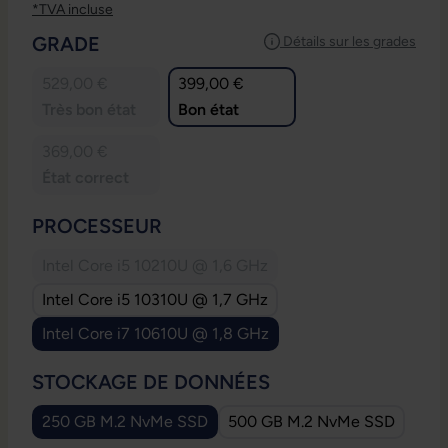
*TVA incluse
SÉLECTIONNEZ
GRADE
Détails sur les grades
529,00 €
399,00 €
Très bon état
Bon état
369,00 €
État correct
SÉLECTIONNEZ
PROCESSEUR
Intel Core i5 10210U @ 1,6 GHz
(Cette option n'est pas disponible pour le mom
Intel Core i5 10310U @ 1,7 GHz
Intel Core i7 10610U @ 1,8 GHz
SÉLECTIONNEZ
STOCKAGE DE DONNÉES
250 GB M.2 NvMe SSD
500 GB M.2 NvMe SSD