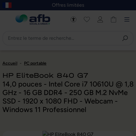
Offres limitées
asser au contenu principal
Skip to B2B platform navigation
Accueil
-
PC portable
HP EliteBook 840 G7
14,0 pouces - Intel Core i7 10610U @ 1,8
GHz - 16 GB DDR4 - 250 GB M.2 NvMe
SSD - 1920 x 1080 FHD - Webcam -
Windows 11 Professionnel
Ignorer la galerie d'images