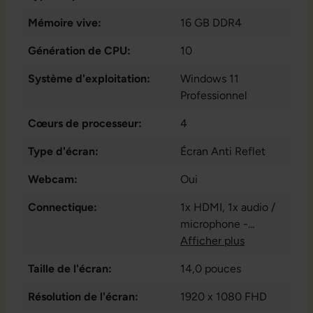
Mémoire vive:
16 GB DDR4
Génération de CPU:
10
Système d'exploitation:
Windows 11
Professionnel
Cœurs de processeur:
4
Type d'écran:
Écran Anti Reflet
Webcam:
Oui
Connectique:
1x HDMI
, 1x audio /
microphone -
combo 3.5 mm
Afficher plus
, 2x
Thunderbolt
, 2x USB
Taille de l'écran:
14,0 pouces
3.1 Gen 1 Type A
,
10x USB 3.1 Type-A
Résolution de l'écran:
1920 x 1080 FHD