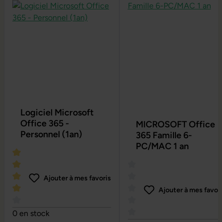
Logiciel Microsoft
Office 365 -
MICROSOFT Office
Personnel (1an)
365 Famille 6-
PC/MAC 1 an
Ajouter à mes favoris
Ajouter à mes favor
Note moyenne de 4 sur 5 étoiles
0 en stock