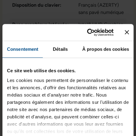
Disposition du clavier:
Français (AZERTY)
sans pavé numérique
Puce graphique intégrée:
Intel® UHD Graphics
for 10th Gen Intel®
Processors
Consentement
Détails
À propos des cookies
État:
Reconditionné
Programme de partenariat:
Non
Ce site web utilise des cookies.
Lancement sur le marché:
2020
Les cookies nous permettent de personnaliser le contenu
GTIN/EAN :
3701157159104
et les annonces, d'offrir des fonctionnalités relatives aux
médias sociaux et d'analyser notre trafic. Nous
Dimensions (L x l x H) :
214,7 x 323,6 x 17,9
partageons également des informations sur l'utilisation de
mm
notre site avec nos partenaires de médias sociaux, de
publicité et d'analyse, qui peuvent combiner celles-ci
Poids :
1,33 kg
avec d'autres informations que vous leur avez fournies
ou qu'ils ont collectées lors de votre utilisation de leurs