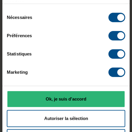
services.
Informations sur le produit
Sélection
Nécessaires
du
consentement
Le HP EliteBook 840 G7 est un ordinateur
portable professionnel conçu pour répondre aux
Préférences
besoins du travail quotidien en mobilité comme
au bureau. Équipé d’un processeur Intel Core i7 de
Statistiques
10e génération, de 16 Go de mémoire vive et d’un
stockage SSD NVMe, il permet une utilisation
fluide des applications bureautiques et du
Marketing
multitâche. Son écran Full HD avec traitement
antireflet offre un confort visuel adapté aux
longues sessions de travail.
Ok, je suis d'accord
Autoriser la sélection
Diagonale
Processeur
Mémoire