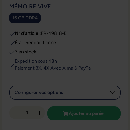
SÉLECTIONNEZ
MÉMOIRE VIVE
16 GB DDR4
N° d'article :
FR-49818-B
État: Reconditionné
3 en stock
Expédition sous 48h
Paiement 3X, 4X Avec Alma & PayPal
Configurer vos options
Quantité de produit : Entrez la quantité so
Ajouter au panier