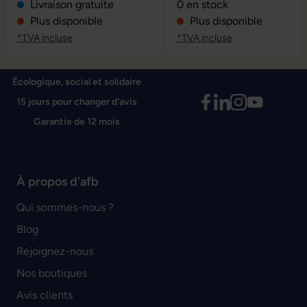
Note moyenne de 0 sur 5 é
Livraison gratuite
0 en stock
Plus disponible
Plus disponible
*TVA incluse
*TVA incluse
Écologique, social et solidaire
15 jours pour changer d'avis
Garantie de 12 mois
À propos d'afb
Qui sommes-nous ?
Blog
Rejoignez-nous
Nos boutiques
Avis clients