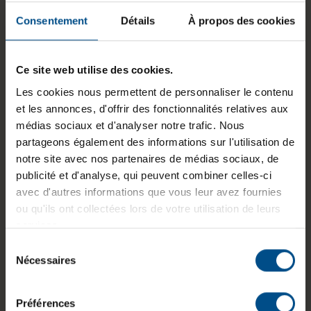
Disposition du clavier:
Français (AZERTY)
Consentement
Détails
À propos des cookies
sans pavé numérique
Puce graphique intégrée:
Intel® UHD Graphics
Ce site web utilise des cookies.
for 10th Gen Intel®
Processors
Les cookies nous permettent de personnaliser le contenu
et les annonces, d'offrir des fonctionnalités relatives aux
Programme de partenariat:
Non
médias sociaux et d'analyser notre trafic. Nous
partageons également des informations sur l'utilisation de
GTIN/EAN :
3701157158220
notre site avec nos partenaires de médias sociaux, de
Dimensions (L x l x H) :
214,7 x 323,6 x 17,9
publicité et d'analyse, qui peuvent combiner celles-ci
mm
avec d'autres informations que vous leur avez fournies
ou qu'ils ont collectées lors de votre utilisation de leurs
Poids :
1,33 kg
services.
Sélection
Nécessaires
du
Informations sur le produit
consentement
Préférences