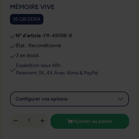
SÉLECTIONNEZ
MÉMOIRE VIVE
16 GB DDR4
N° d'article :
FR-49098-B
État : Reconditionné
3 en stock
Expédition sous 48h
Paiement 3X, 4X Avec Alma & PayPal
Configurer vos options
Quantité de produit : Entrez la quantité so
Ajouter au panier