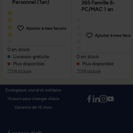
Personnel (1an)
365 Famille 6-
PC/MAC 1 an
Ajouter à mes favoris
Ajouter à mes favor
Note moyenne de 4 sur 5 étoiles
0 en stock
Note moyenne de 0 sur 5 é
Livraison gratuite
0 en stock
Plus disponible
Plus disponible
*TVA incluse
*TVA incluse
Écologique, social et solidaire
15 jours pour changer d'avis
Garantie de 12 mois