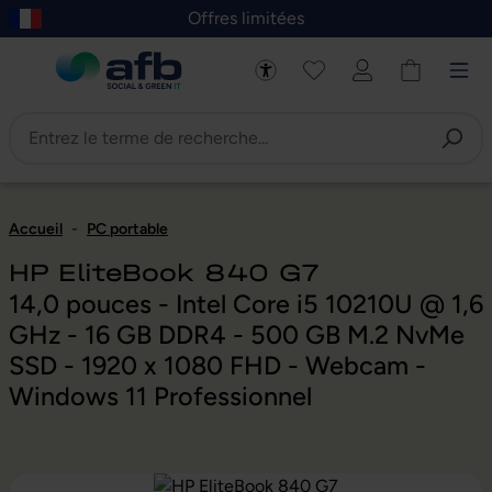
Offres limitées
asser au contenu principal
Skip to B2B platform navigation
Accueil
-
PC portable
HP EliteBook 840 G7
14,0 pouces - Intel Core i5 10210U @ 1,6
GHz - 16 GB DDR4 - 500 GB M.2 NvMe
SSD - 1920 x 1080 FHD - Webcam -
Windows 11 Professionnel
Ignorer la galerie d'images