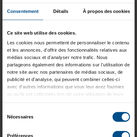
GTIN/EAN :
3701157159180
Consentement
Détails
À propos des cookies
Dimensions (L x l x H) :
234,3 x 326 x 17,9
mm
Ce site web utilise des cookies.
Poids :
1,48 kg
Les cookies nous permettent de personnaliser le contenu
et les annonces, d'offrir des fonctionnalités relatives aux
médias sociaux et d'analyser notre trafic. Nous
partageons également des informations sur l'utilisation de
Informations sur le produit
notre site avec nos partenaires de médias sociaux, de
publicité et d'analyse, qui peuvent combiner celles-ci
Le HP EliteBook 840 G6 est un ordinateur
avec d'autres informations que vous leur avez fournies
portable professionnel conçu pour une utilisation
ou qu'ils ont collectées lors de votre utilisation de leurs
quotidienne en entreprise ou en mobilité. Doté
services.
d’un processeur Intel Core i5 de 8e génération, de
Sélection
16 Go de mémoire vive et d’un stockage SSD
Nécessaires
du
NVMe de 500 Go, il permet une exécution fluide
consentement
des applications bureautiques et du multitâche.
Préférences
Son écran 14 pouces Full HD antireflet assure un