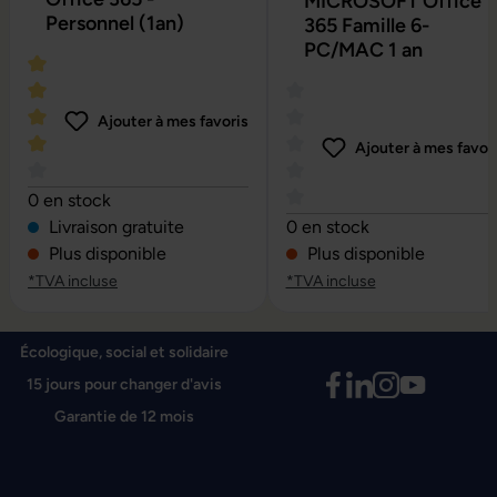
MICROSOFT Office
Personnel (1an)
365 Famille 6-
PC/MAC 1 an
Ajouter à mes favoris
Ajouter à mes favor
Note moyenne de 4 sur 5 étoiles
0 en stock
Note moyenne de 0 sur 5 é
Livraison gratuite
0 en stock
Plus disponible
Plus disponible
*TVA incluse
*TVA incluse
Écologique, social et solidaire
15 jours pour changer d'avis
Garantie de 12 mois