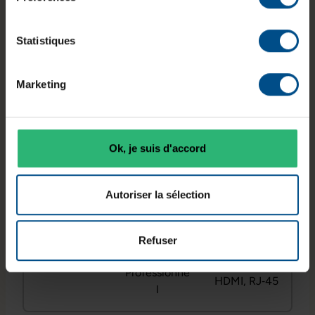
confort visuel adapté aux longues sessions de
travail.
Statistiques
Marketing
Diagonale
Processeur
Mémoire
écran
Intel Core
vive
14,0 pouces
i5‑8365U
16 Go DDR4
Ok, je suis d'accord
Autoriser la sélection
Système
Connectiqu
d’exploitatio
Stockage
es
n
Refuser
500 Go SSD
USB,
Windows 11
NVMe
Thunderbolt,
Professionne
HDMI, RJ‑45
l