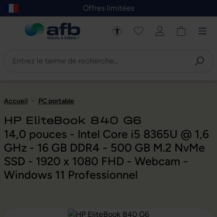
Offres limitées
asser au contenu principal
Skip to B2B platform navigation
Accueil
-
PC portable
HP EliteBook 840 G6
14,0 pouces - Intel Core i5 8365U @ 1,6
GHz - 16 GB DDR4 - 500 GB M.2 NvMe
SSD - 1920 x 1080 FHD - Webcam -
Windows 11 Professionnel
Ignorer la galerie d'images