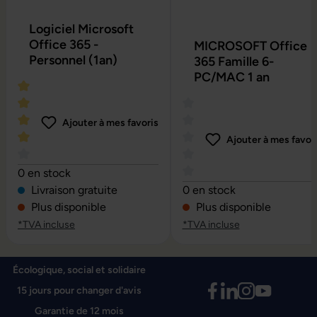
Logiciel Microsoft
Office 365 -
MICROSOFT Office
Personnel (1an)
365 Famille 6-
PC/MAC 1 an
Ajouter à mes favoris
Ajouter à mes favor
Note moyenne de 4 sur 5 étoiles
0 en stock
Note moyenne de 0 sur 5 é
Livraison gratuite
0 en stock
Plus disponible
Plus disponible
*TVA incluse
*TVA incluse
Écologique, social et solidaire
15 jours pour changer d'avis
Garantie de 12 mois