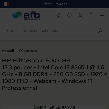
Offres limitées
asser au contenu principal
Skip to B2B platform navigation
Accueil
-
PC portable
HP EliteBook 830 G6
13,3 pouces - Intel Core i5 8265U @ 1,6
GHz - 8 GB DDR4 - 250 GB SSD - 1920 x
1080 FHD - Webcam - Windows 11
Professionnel
Ignorer la galerie d'images