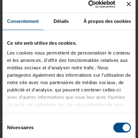
État:
Reconditionné
GTIN/EAN :
3701157138741
Consentement
Détails
À propos des cookies
Dimensions (L x l x H) :
310,4 x 229,3 x 17,7
mm
Ce site web utilise des cookies.
Poids :
1,33 kg
Les cookies nous permettent de personnaliser le contenu
et les annonces, d'offrir des fonctionnalités relatives aux
médias sociaux et d'analyser notre trafic. Nous
partageons également des informations sur l'utilisation de
Informations sur le produit
notre site avec nos partenaires de médias sociaux, de
publicité et d'analyse, qui peuvent combiner celles-ci
Le HP EliteBook 830 G6 est un ordinateur
avec d'autres informations que vous leur avez fournies
portable reconditionné conçu pour les usages
ou qu'ils ont collectées lors de votre utilisation de leurs
professionnels et la bureautique quotidienne.
services.
Équipé d'un processeur Intel Core i5 de 8e
Sélection
génération, de 8 Go de mémoire vive DDR4 et
Nécessaires
du
d'un SSD de 250 Go, il offre des performances
consentement