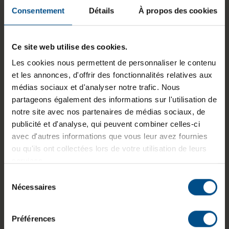
Consentement
Détails
À propos des cookies
Informations sur le produit
Ce site web utilise des cookies.
Conformément à nos Conditions Générales de Vente
Les cookies nous permettent de personnaliser le contenu
et à notre politique écologique, les frais liés à une
et les annonces, d'offrir des fonctionnalités relatives aux
seconde livraison - qu’il s’agisse d’un échec de
médias sociaux et d'analyser notre trafic. Nous
livraison initial ou d’une panne non avérée dans le
partageons également des informations sur l'utilisation de
cadre d’un SAV - sont à la charge du client.
notre site avec nos partenaires de médias sociaux, de
publicité et d'analyse, qui peuvent combiner celles-ci
Ces frais comprennent :
avec d'autres informations que vous leur avez fournies
ou qu'ils ont collectées lors de votre utilisation de leurs
La manutention
services.
Le réemballage de votre produit
Sélection
L’étiquetage
Nécessaires
du
Le coût du transport
consentement
Votre colis sera expédié à la même adresse que celle
Préférences
indiquée dans votre commande initiale.