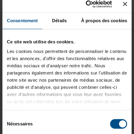
Poids :
1,17 kg
Consentement
Détails
À propos des cookies
Informations sur le produit
Ce site web utilise des cookies.
Le Dell XPS 9315 est un ordinateur portable
Les cookies nous permettent de personnaliser le contenu
reconditionné conçu pour un usage mobile. Il est
et les annonces, d'offrir des fonctionnalités relatives aux
équipé d’un processeur Intel Core i5 de dernière
médias sociaux et d'analyser notre trafic. Nous
génération, de 16 Go de mémoire DDR5 et d’un
partageons également des informations sur l'utilisation de
stockage SSD NVMe de 500 Go, offrant une
notre site avec nos partenaires de médias sociaux, de
réactivité adaptée aux tâches quotidiennes. Son
publicité et d'analyse, qui peuvent combiner celles-ci
format compact de 13,3 pouces et ses deux ports
avec d'autres informations que vous leur avez fournies
Thunderbolt 4 permettent une connexion rapide
ou qu'ils ont collectées lors de votre utilisation de leurs
à divers périphériques.
services.
Sélection
Nécessaires
du
consentement