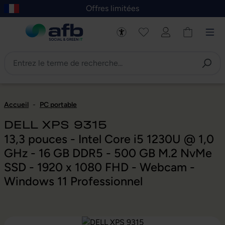
Offres limitées
asser au contenu principal
Skip to B2B platform navigation
Accueil
-
PC portable
DELL XPS 9315
13,3 pouces - Intel Core i5 1230U @ 1,0
GHz - 16 GB DDR5 - 500 GB M.2 NvMe
SSD - 1920 x 1080 FHD - Webcam -
Windows 11 Professionnel
Ignorer la galerie d'images