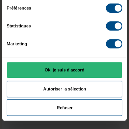
Écran
Processeur
RAM
Préférences
13,3 pouces
Intel Core
16 Go DDR5
FHD
i5‑1230U
Statistiques
Connectiqu
Système
Marketing
Stockage
es
Windows 11
500 Go SSD
2×
Professionne
NVMe
Thunderbolt
l
4
Ok, je suis d'accord
Caractéristiques principales
Autoriser la sélection
Refuser
Connectivité