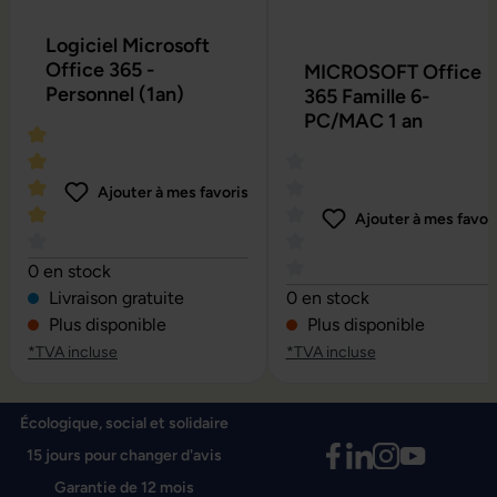
Logiciel Microsoft
Office 365 -
MICROSOFT Office
Personnel (1an)
365 Famille 6-
PC/MAC 1 an
Ajouter à mes favoris
Ajouter à mes favor
Note moyenne de 4 sur 5 étoiles
0 en stock
Note moyenne de 0 sur 5 é
Livraison gratuite
0 en stock
Plus disponible
Plus disponible
*TVA incluse
*TVA incluse
Écologique, social et solidaire
15 jours pour changer d'avis
Garantie de 12 mois