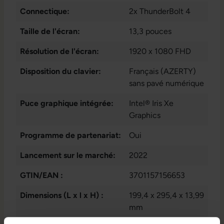
Connectique:
2x ThunderBolt 4
Taille de l'écran:
13,3 pouces
Résolution de l'écran:
1920 x 1080 FHD
Disposition du clavier:
Français (AZERTY)
sans pavé numérique
Puce graphique intégrée:
Intel® Iris Xe
Graphics
Programme de partenariat:
Oui
Lancement sur le marché:
2022
GTIN/EAN :
3701157156653
Dimensions (L x l x H) :
199,4 x 295,4 x 13,99
mm