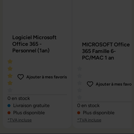
Logiciel Microsoft
Office 365 -
MICROSOFT Office
Personnel (1an)
365 Famille 6-
PC/MAC 1 an
Ajouter à mes favoris
Ajouter à mes favor
Note moyenne de 4 sur 5 étoiles
0 en stock
Note moyenne de 0 sur 5 é
Livraison gratuite
0 en stock
Plus disponible
Plus disponible
*TVA incluse
*TVA incluse