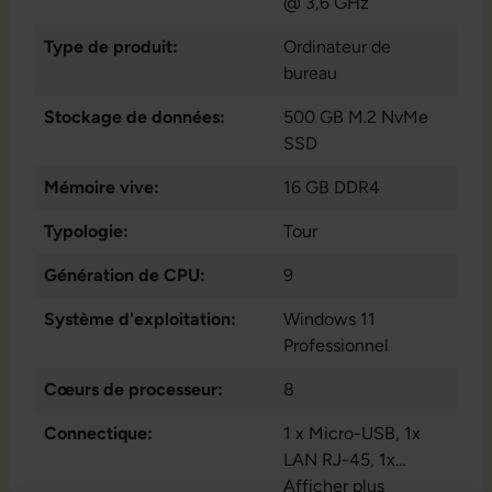
@ 3,6 GHz
Type de produit:
Ordinateur de
bureau
Stockage de données:
500 GB M.2 NvMe
SSD
Mémoire vive:
16 GB DDR4
Typologie:
Tour
Génération de CPU:
9
Système d'exploitation:
Windows 11
Professionnel
Cœurs de processeur:
8
Connectique:
1 x Micro-USB
, 1x
LAN RJ-45
, 1x
Microphone - Entrée
Afficher plus