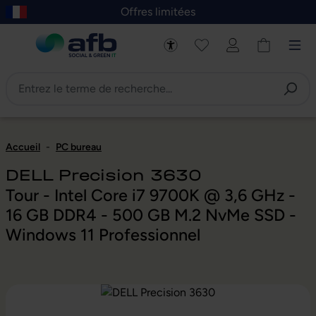
Offres limitées
asser au contenu principal
Skip to B2B platform navigation
Accueil
-
PC bureau
DELL Precision 3630
Tour - Intel Core i7 9700K @ 3,6 GHz -
16 GB DDR4 - 500 GB M.2 NvMe SSD -
Windows 11 Professionnel
Ignorer la galerie d'images