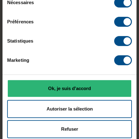
professionnels nécessitant des performances
Nécessaires
du
stables. Équipé d’un processeur Intel Core i7 de
consentement
9e génération, de 16 Go de mémoire vive et d’un
Préférences
stockage SSD rapide de 500 Go, il permet de
gérer efficacement des applications métier, de la
bureautique avancée et des traitements de
Statistiques
données. Son châssis tour offre également une
connectique étendue adaptée aux besoins des
Marketing
postes de travail fixes.
Ok, je suis d'accord
Processeur
Mémoire
Typologie
Intel Core
vive
Tour
Autoriser la sélection
i7‑9700K
16 Go DDR4
Refuser
Système