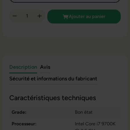
Quantité de produit : Entrez la quantité so
Ajouter au panier
Description
Avis
Sécurité et informations du fabricant
Caractéristiques techniques
Grade:
Bon état
Processeur:
Intel Core i7 9700K