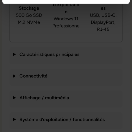
Connectiqu
d’exploitatio
Stockage
es
n
500 Go SSD
USB, USB‑C,
Windows 11
M.2 NVMe
DisplayPort,
Professionne
RJ‑45
l
Caractéristiques principales
Connectivité
Affichage / multimédia
Système d’exploitation / fonctionnalités