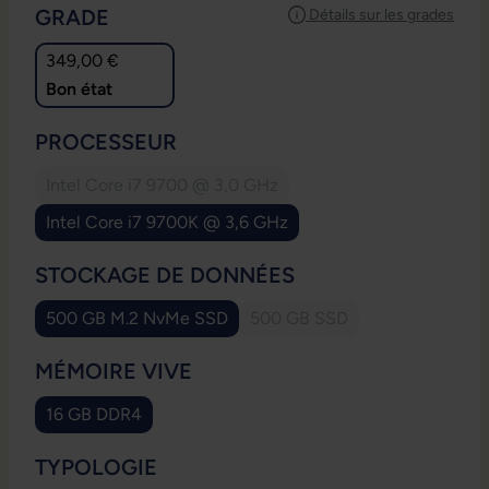
SÉLECTIONNEZ
GRADE
Détails sur les grades
349,00 €
Bon état
SÉLECTIONNEZ
PROCESSEUR
Intel Core i7 9700 @ 3,0 GHz
(Cette option n'est pas disponible pour le mome
Intel Core i7 9700K @ 3,6 GHz
SÉLECTIONNEZ
STOCKAGE DE DONNÉES
500 GB M.2 NvMe SSD
500 GB SSD
(Cette option n'est pas dis
SÉLECTIONNEZ
MÉMOIRE VIVE
16 GB DDR4
SÉLECTIONNEZ
TYPOLOGIE