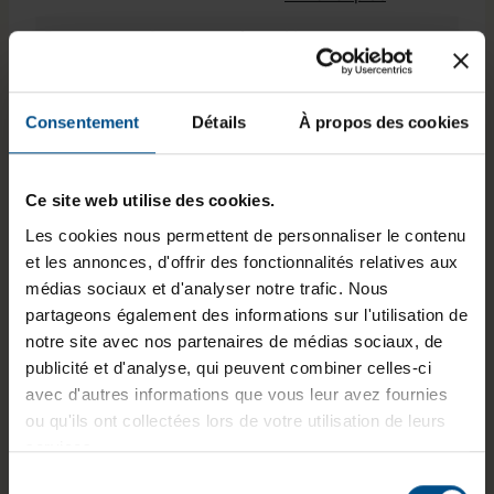
- 3.5mm
, 1x USB 3.1
Programme de partenariat:
Non
Typ-C
, 1x audio /
microphone -
Puce graphique intégrée:
Intel® UHD Graphics
combo 3.5 mm
, 2 x
630
Consentement
Détails
À propos des cookies
PS/2
, 2x DisplayPort
,
État:
5x USB 3.0 type A
Reconditionné
,
6x USB 2.0 type A
GTIN/EAN :
3701157158916
Ce site web utilise des cookies.
Les cookies nous permettent de personnaliser le contenu
Dimensions (L x l x H) :
345 x 177 x 335 mm
et les annonces, d'offrir des fonctionnalités relatives aux
Poids :
9,4 kg
médias sociaux et d'analyser notre trafic. Nous
partageons également des informations sur l'utilisation de
notre site avec nos partenaires de médias sociaux, de
publicité et d'analyse, qui peuvent combiner celles-ci
Informations sur le produit
avec d'autres informations que vous leur avez fournies
ou qu'ils ont collectées lors de votre utilisation de leurs
Le Dell Precision 3630 est une station de travail
services.
au format tour conçue pour les environnements
Sélection