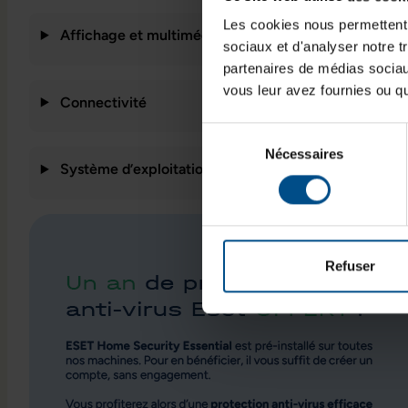
Les cookies nous permettent d
Affichage et multimédia
sociaux et d'analyser notre t
partenaires de médias sociaux
vous leur avez fournies ou qu'
Connectivité
Sélection
Nécessaires
du
Système d’exploitation et fonctionnalités
consentement
Refuser