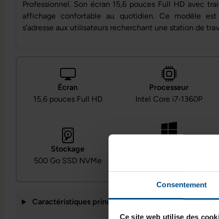
Professionnel. Son écran 15,6 pouces Full HD avec trai
affichage confortable au quotidien. Ce modèle est
s’adresse aux utilisateurs recherchant une station de trav
Écran
Processeur
15,6 pouces Full HD
Intel Core i7‑1360P
Système
Stockage
Windows 11
500 Go SSD NVMe
Professionnel
Consentement
Caractéristiques principales
Ce site web utilise des cook