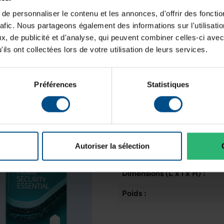
Résolution de l'écran:
e personnaliser le contenu et les annonces, d'offrir des fonctio
rafic. Nous partageons également des informations sur l'utilisati
Disposition du clavier:
, de publicité et d'analyse, qui peuvent combiner celles-ci avec
ils ont collectées lors de votre utilisation de leurs services.
Puce graphique intégrée:
Mémoire de la carte graphi
Préférences
Statistiques
État:
Programme de partenariat:
Lancement sur le marché:
Autoriser la sélection
GTIN/EAN :
Dimensions (L x l x H) :
Poids :