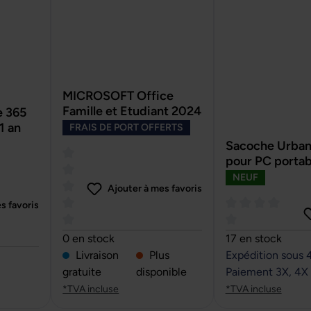
MICROSOFT Office
Famille et Etudiant 2024
 365
1 an
FRAIS DE PORT OFFERTS
Sacoche Urban
pour PC portab
NEUF
Ajouter à mes favoris
s favoris
Note moyenne de 0 sur 5 étoiles
Note moyenne de 
0 en stock
17 en stock
r 5 étoiles
Livraison
Plus
Expédition sous 
gratuite
disponible
Paiement 3X, 4X
*TVA incluse
*TVA incluse