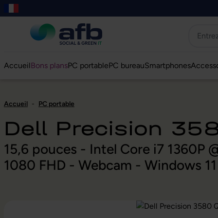
er au contenu principal
asser à la recherche
Passer à la navigation principale
Skip to B2B platform navigation
Accueil
Bons plans
PC portable
PC bureau
Smartphones
Accesso
Accueil
-
PC portable
Dell Precision 3
15,6 pouces - Intel Core i7 1360
1080 FHD - Webcam - Windows 11 
Ignorer la galerie d'images