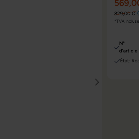
569,0
829,00 €
*TVA inclus
N°
d'article 
État: Re