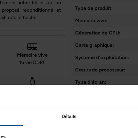
tement antireflet assure un
Type de produit:
 proposé reconditionné et
ail mobile fiable.
Mémoire vive:
Génération de CPU:
Carte graphique:
Mémoire vive
Système d'exploitation:
16 Go DDR5
Cœurs de processeur:
Type d'écran:
Connectiques
Webcam:
USB, Thunderbolt,
HDMI, RJ‑45
Connectique:
Détails
Taille de l'écran:
ies.