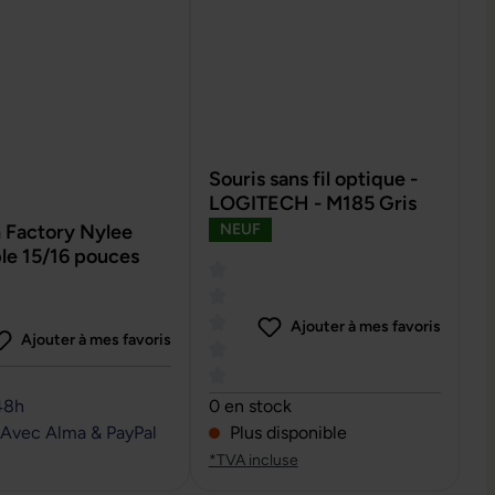
Souris sans fil optique -
LOGITECH - M185 Gris
 Factory Nylee
NEUF
le 15/16 pouces
Ajouter à mes favoris
Ajouter à mes favoris
0 sur 5 étoiles
Note moyenne de 0 sur 5 étoiles
48h
0 en stock
 Avec Alma & PayPal
Plus disponible
*TVA incluse