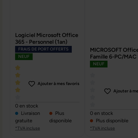
Logiciel Microsoft Office
365 - Personnel (1an)
FRAIS DE PORT OFFERTS
MICROSOFT Office
Famille 6-PC/MAC 
NEUF
NEUF
Ajouter à mes favoris
Ajouter à me
Note moyenne de 4 sur 5 étoiles
0 en stock
Note moyenne de 0 su
Livraison
Plus
0 en stock
gratuite
disponible
Plus disponible
*TVA incluse
*TVA incluse