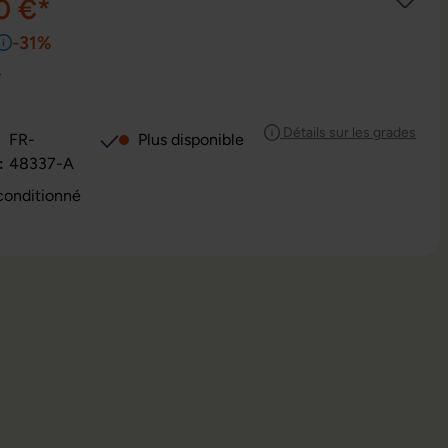
0 €*
-31%
e
Détails sur les grades
FR-
Plus disponible
:
48337-A
conditionné