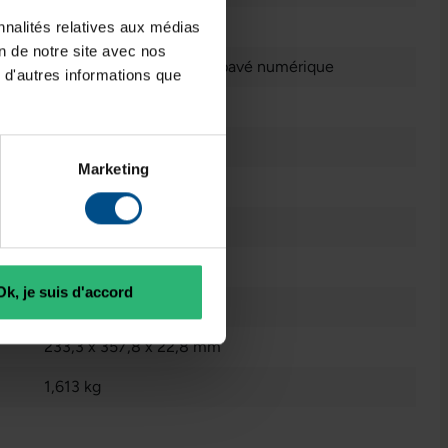
1920 x 1080 FHD
nnalités relatives aux médias
on de notre site avec nos
Anglais (QWERTY) avec pavé numérique
 d'autres informations que
Intel® Iris Xe Graphics
que:
4 GB GDDR6
Marketing
Reconditionné
Non
2023
Ok, je suis d'accord
3701157156738
233,3 x 357,8 x 22,8 mm
1,613 kg