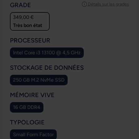
SÉLECTIONNEZ
GRADE
Détails sur les grades
349,00 €
Très bon état
SÉLECTIONNEZ
PROCESSEUR
Intel Core i3 13100 @ 4,5 GHz
SÉLECTIONNEZ
STOCKAGE DE DONNÉES
250 GB M.2 NvMe SSD
SÉLECTIONNEZ
MÉMOIRE VIVE
16 GB DDR4
SÉLECTIONNEZ
TYPOLOGIE
Small Form Factor