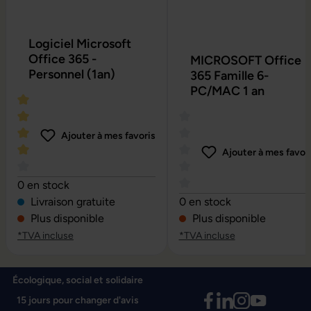
Logiciel Microsoft
Office 365 -
MICROSOFT Office
Personnel (1an)
365 Famille 6-
PC/MAC 1 an
Ajouter à mes favoris
Ajouter à mes favor
Note moyenne de 4 sur 5 étoiles
0 en stock
Note moyenne de 0 sur 5 é
Livraison gratuite
0 en stock
Plus disponible
Plus disponible
*TVA incluse
*TVA incluse
Écologique, social et solidaire
15 jours pour changer d'avis