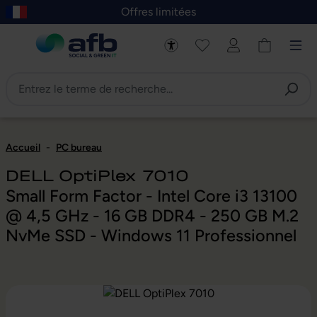
Offres limitées
asser au contenu principal
Skip to B2B platform navigation
Accueil
-
PC bureau
DELL OptiPlex 7010
Small Form Factor - Intel Core i3 13100
@ 4,5 GHz - 16 GB DDR4 - 250 GB M.2
NvMe SSD - Windows 11 Professionnel
Ignorer la galerie d'images