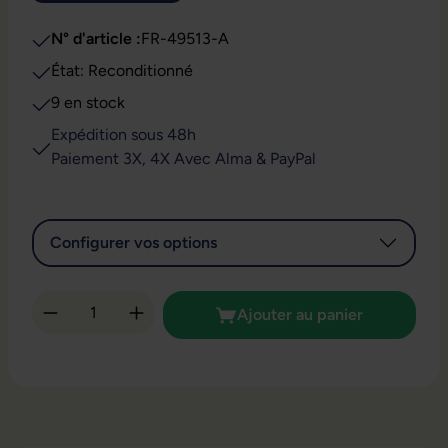
N° d'article :
FR-49513-A
État: Reconditionné
9 en stock
Expédition sous 48h
Paiement 3X, 4X Avec Alma & PayPal
Configurer vos options
Quantité de produit : Entrez la quantité so
Ajouter au panier