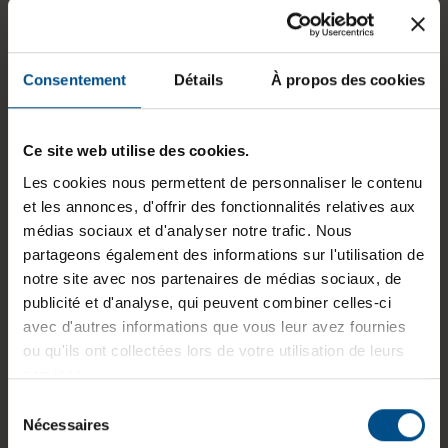
GTIN/EAN :
3701157158763
Dimensions (L x l x H) :
262,8 x 92,6 x 290
Consentement
Détails
À propos des cookies
mm
Poids :
3,9 kg
Ce site web utilise des cookies.
Les cookies nous permettent de personnaliser le contenu
et les annonces, d'offrir des fonctionnalités relatives aux
Informations sur le produit
médias sociaux et d'analyser notre trafic. Nous
partageons également des informations sur l'utilisation de
Le Dell OptiPlex 7010 au format Small Form
notre site avec nos partenaires de médias sociaux, de
Factor est un ordinateur de bureau reconditionné
publicité et d'analyse, qui peuvent combiner celles-ci
conçu pour un usage professionnel quotidien.
avec d'autres informations que vous leur avez fournies
Équipé d’un processeur Intel Core i3 de 13e
ou qu'ils ont collectées lors de votre utilisation de leurs
génération, de 16 Go de mémoire vive DDR4 et
services.
d’un stockage rapide en SSD M.2 NVMe, il offre
Sélection
un environnement fluide pour les tâches
Nécessaires
du
bureautiques, la gestion applicative et le