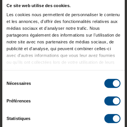
Ce site web utilise des cookies.
Informations sur le produit
Les cookies nous permettent de personnaliser le contenu
et les annonces, d'offrir des fonctionnalités relatives aux
Le Dell OptiPlex 3080 est un ordinateur de
médias sociaux et d'analyser notre trafic. Nous
bureau reconditionné au format Small Form
partageons également des informations sur l'utilisation de
Factor, conçu pour un usage professionnel
notre site avec nos partenaires de médias sociaux, de
quotidien. Il intègre un processeur Intel Core i3 de
publicité et d'analyse, qui peuvent combiner celles-ci
10e génération, 8 Go de mémoire DDR4 et un
avec d'autres informations que vous leur avez fournies
stockage rapide sur SSD M.2 NVMe de 250 Go.
ou qu'ils ont collectées lors de votre utilisation de leurs
Livré avec Windows 11 Professionnel, il s’adapte
services.
aux environnements de travail nécessitant
Sélection
fiabilité, compacité et compatibilité logicielle.
Nécessaires
du
consentement
Préférences
Typologie
Statistiques
PC de
Processeur
Mémoire