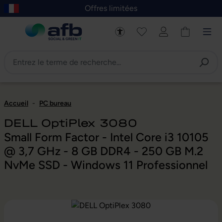
Offres limitées
asser au contenu principal
Skip to B2B platform navigation
Accueil
-
PC bureau
DELL OptiPlex 3080
Small Form Factor - Intel Core i3 10105
@ 3,7 GHz - 8 GB DDR4 - 250 GB M.2
NvMe SSD - Windows 11 Professionnel
Ignorer la galerie d'images