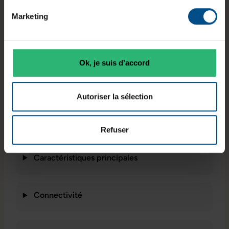
bureau
Intel Core
vive
Small Form
i3‑10105
8 Go DDR4
Marketing
Factor
Ok, je suis d'accord
Connectiqu
Stockage
Système
es
SSD M.2
Windows 11
USB, HDMI,
Autoriser la sélection
NVMe 250
Professionne
DisplayPort,
Go
l
RJ‑45
Refuser
Caractéristiques principales
Connectivité