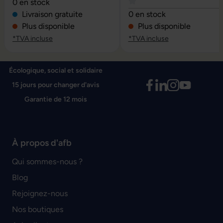
Note moyenne de 4 sur 5 étoiles
0 en stock
Note moyenne de 0 sur 5 é
Livraison gratuite
0 en stock
Plus disponible
Plus disponible
*TVA incluse
*TVA incluse
Écologique, social et solidaire
15 jours pour changer d'avis
Garantie de 12 mois
À propos d'afb
Qui sommes-nous ?
Blog
Rejoignez-nous
Nos boutiques