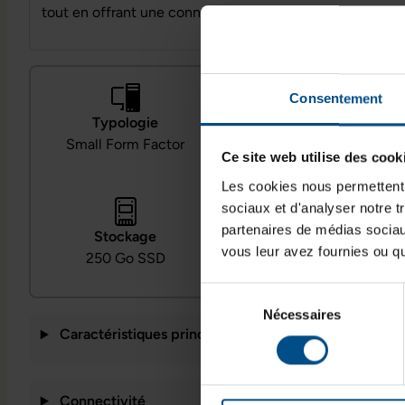
tout en offrant une connectique complète.
Consentement
Typologie
Processeur
Small Form Factor
Intel Core i5‑9500
Ce site web utilise des cook
Les cookies nous permettent d
sociaux et d'analyser notre t
partenaires de médias sociaux
Stockage
Système
vous leur avez fournies ou qu'
250 Go SSD
Windows 11 Home
Sélection
Nécessaires
du
Caractéristiques principales
consentement
Connectivité