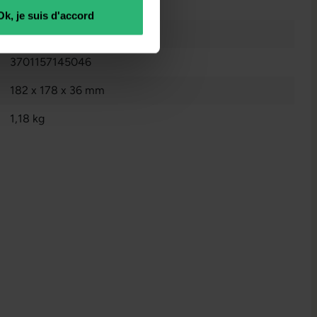
Reconditionné
Ok, je suis d'accord
Sans
3701157145046
182 x 178 x 36 mm
1,18 kg