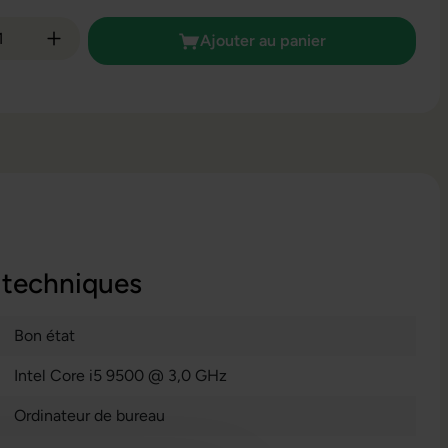
é de produit : Entrez la quantité souhaitée
Ajouter au panier
 techniques
Bon état
Intel Core i5 9500 @ 3,0 GHz
Ordinateur de bureau