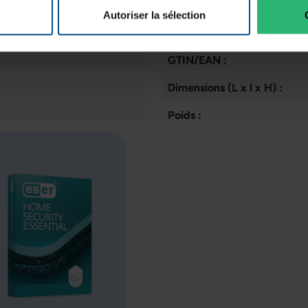
État:
Autoriser la sélection
WiFi:
GTIN/EAN :
Dimensions (L x l x H) :
Poids :