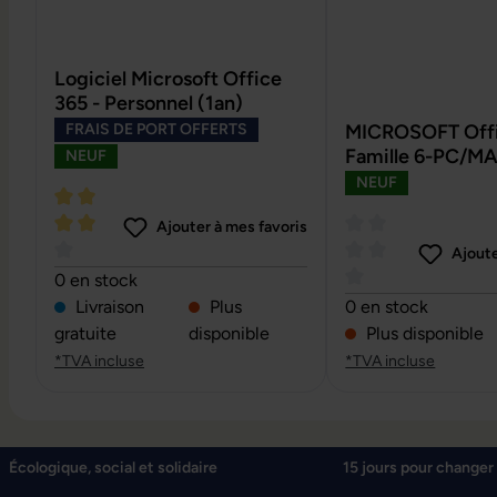
Logiciel Microsoft Office
365 - Personnel (1an)
FRAIS DE PORT OFFERTS
MICROSOFT Offi
Famille 6-PC/MA
NEUF
NEUF
Ajouter à mes favoris
Ajoute
Note moyenne de 4 sur 5 étoiles
0 en stock
Note moyenne de 0 
Livraison
Plus
0 en stock
gratuite
disponible
Plus disponible
*TVA incluse
*TVA incluse
Écologique, social et solidaire
15 jours pour changer 