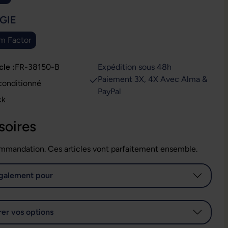
IONNEZ
GIE
m Factor
cle :
FR-38150-B
Expédition sous 48h
Paiement 3X, 4X Avec Alma &
conditionné
PayPal
ck
soires
mmandation. Ces articles vont parfaitement ensemble.
galement pour
er vos options