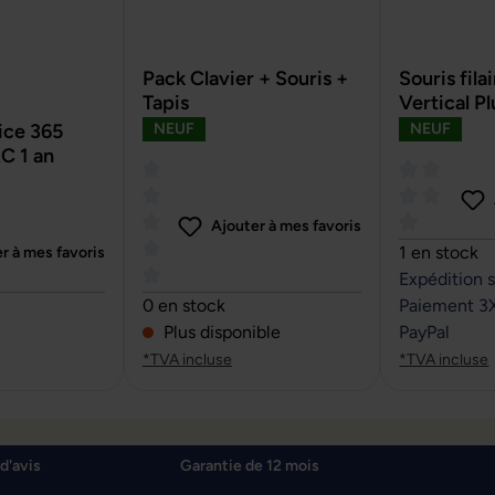
Pack Clavier + Souris +
Souris fil
Tapis
Vertical Pl
ce 365
NEUF
NEUF
C 1 an
Ajouter à mes favoris
Note moyenn
1 en stock
r à mes favoris
Expédition 
sur 5 étoiles
Note moyenne de 0 sur 5 étoiles
0 en stock
Paiement 3
Plus disponible
PayPal
*TVA incluse
*TVA incluse
d'avis
Garantie de 12 mois