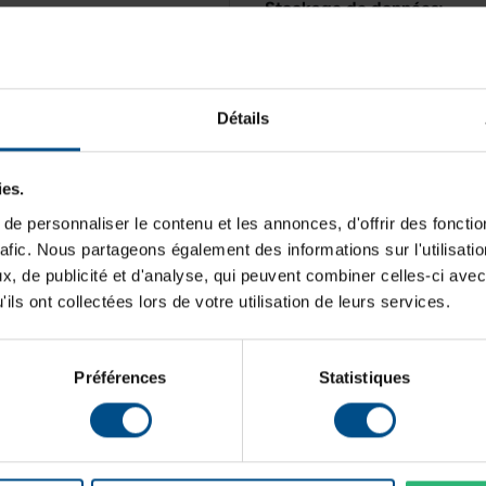
Stockage de données:
Mémoire vive:
Typologie:
Détails
Génération de CPU:
Mémoire vive
8 Go DDR4
Système d'exploitation:
ies.
e personnaliser le contenu et les annonces, d'offrir des fonctio
Cœurs de processeur:
rafic. Nous partageons également des informations sur l'utilisati
Connectique:
Connectiques
, de publicité et d'analyse, qui peuvent combiner celles-ci avec
USB, HDMI, DisplayPort,
ils ont collectées lors de votre utilisation de leurs services.
RJ‑45
Lecteur:
Préférences
Statistiques
Programme de partenariat:
Puce graphique intégrée: