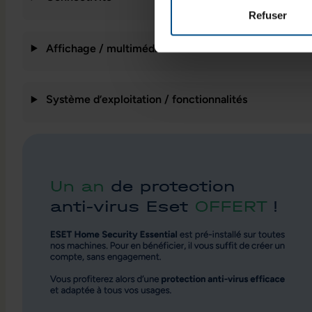
Refuser
Affichage / multimédia
Système d’exploitation / fonctionnalités