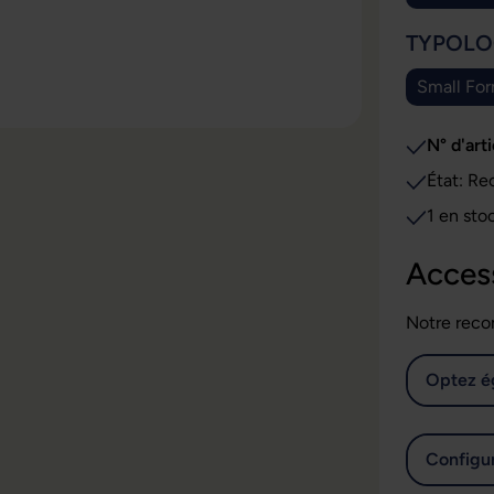
SÉLECT
TYPOLO
Small For
N° d'arti
État: Re
1 en sto
Acces
Notre reco
Optez é
Configur