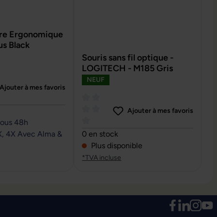
aire Ergonomique
us Black
Souris sans fil optique -
LOGITECH - M185 Gris
NEUF
Ajouter à mes favoris
e de 0 sur 5 étoiles
Ajouter à mes favoris
sous 48h
Note moyenne de 0 sur 5 étoiles
X, 4X Avec Alma &
0 en stock
Plus disponible
*TVA incluse