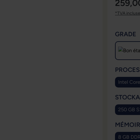
259,0
*TVA inclus
SÉLECT
GRADE
SÉLECT
PROCES
Intel Cor
SÉLECT
STOCKA
250 GB 
SÉLECT
MÉMOIR
8 GB DD