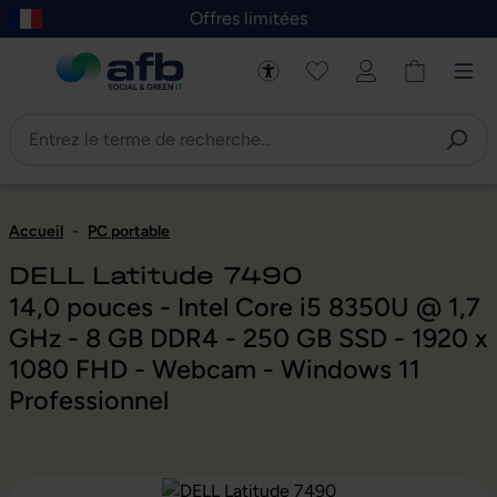
Offres limitées
asser au contenu principal
Skip to B2B platform navigation
Accueil
-
PC portable
DELL Latitude 7490
14,0 pouces - Intel Core i5 8350U @ 1,7
GHz - 8 GB DDR4 - 250 GB SSD - 1920 x
1080 FHD - Webcam - Windows 11
Professionnel
Ignorer la galerie d'images