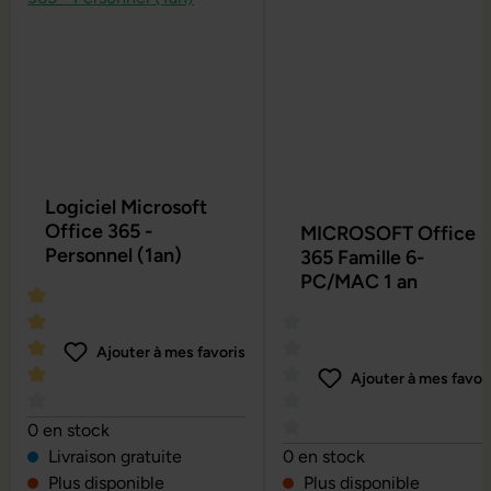
Logiciel Microsoft
Office 365 -
MICROSOFT Office
Personnel (1an)
365 Famille 6-
PC/MAC 1 an
Ajouter à mes favoris
Ajouter à mes favor
Note moyenne de 4 sur 5 étoiles
0 en stock
Note moyenne de 0 sur 5 é
Livraison gratuite
0 en stock
Plus disponible
Plus disponible