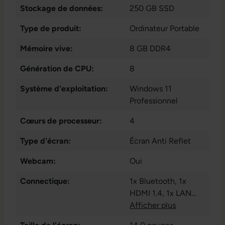
Stockage de données:
250 GB SSD
Type de produit:
Ordinateur Portable
Mémoire vive:
8 GB DDR4
Génération de CPU:
8
Système d'exploitation:
Windows 11
Professionnel
Cœurs de processeur:
4
Type d'écran:
Écran Anti Reflet
Webcam:
Oui
Connectique:
1x Bluetooth
, 1x
HDMI 1.4
, 1x LAN
RJ-45
Afficher plus
, 1x USB 3.1
Typ-C
, 1x audio /