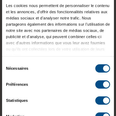
Les cookies nous permettent de personnaliser le contenu
Informations sur le produit
et les annonces, d'offrir des fonctionnalités relatives aux
médias sociaux et d'analyser notre trafic. Nous
Le Dell Latitude 7490 reconditionné est un
partageons également des informations sur l'utilisation de
ordinateur portable adapté à un usage
notre site avec nos partenaires de médias sociaux, de
professionnel ou polyvalent. Il associe un
publicité et d'analyse, qui peuvent combiner celles-ci
processeur Intel Core i5, 8 Go de mémoire DDR4
avec d'autres informations que vous leur avez fournies
et un stockage SSD pour assurer une utilisation
ou qu'ils ont collectées lors de votre utilisation de leurs
fluide au quotidien. Son écran Full HD antireflet
services.
et sa connectique complète en font un outil
Sélection
pratique pour le travail mobile comme pour une
Nécessaires
du
utilisation à domicile.
consentement
Préférences
Statistiques
Écran
Processeur
RAM
14 pouces
Intel Core
8 Go DDR4
FHD
i5‑8350U