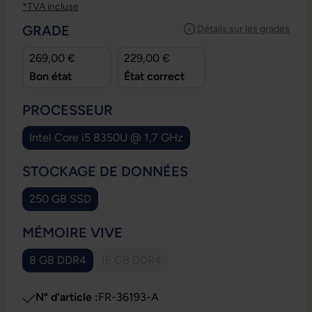
*TVA incluse
SÉLECTIONNEZ
GRADE
Détails sur les grades
269,00 €
229,00 €
Bon état
État correct
SÉLECTIONNEZ
PROCESSEUR
Intel Core i5 8350U @ 1,7 GHz
(Cette option n'est pas disponible pour le mome
SÉLECTIONNEZ
STOCKAGE DE DONNÉES
250 GB SSD
(Cette option n'est pas disponible pour le moment.)
SÉLECTIONNEZ
MÉMOIRE VIVE
8 GB DDR4
16 GB DDR4
(Cette option n'est pas disponible pour le moment.)
(Cette option n'est pas disponible pour l
N° d'article :
FR-36193-A