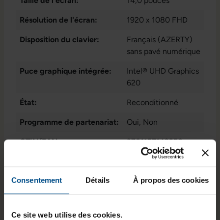
Taille de l'écran:
14,0 pouces
microphone -
combo 3.5 mm
, 3 x
Résolution de l'écran:
1920 x 1080 FHD
USB 3.1 Typ-A
Disposition du clavier:
Français (AZERTY)
sans pavé numérique
Puce graphique intégrée:
Intel® UHD Graphics
620
État:
Reconditionné
Programme de partenariat:
Oui
, Non
GTIN/EAN :
3701157142250
Dimensions (L x l x H) :
331 x 220,9 x 17,9
mm
Consentement
Détails
À propos des cookies
Poids :
1,4 kg
Ce site web utilise des cookies.