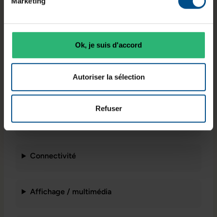
Marketing
Connectiqu
Ok, je suis d'accord
Système
es
Stockage
Windows 11
USB‑A,
250 Go SSD
Pro
USB‑C,
Autoriser la sélection
HDMI, RJ‑45
Refuser
Caractéristiques principales
Connectivité
Affichage / multimédia