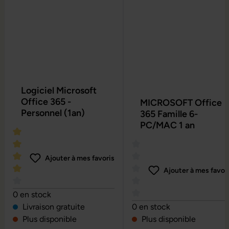
Logiciel Microsoft
Office 365 -
MICROSOFT Office
Personnel (1an)
365 Famille 6-
PC/MAC 1 an
Ajouter à mes favoris
Ajouter à mes favor
Note moyenne de 4 sur 5 étoiles
0 en stock
Note moyenne de 0 sur 5 é
Livraison gratuite
0 en stock
Plus disponible
Plus disponible