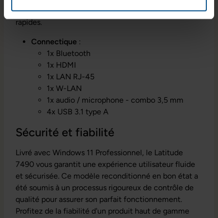
ports USB 3.1 pour des transferts de données ultra-
rapides.
Connectique
:
1x Bluetooth
1x HDMI
1x LAN RJ-45
1x W-LAN
1x audio / microphone - combo 3,5 mm
4x USB 3.1 type A
Sécurité et fiabilité
Livré avec Windows 11 Professionnel, le Latitude
7490 vous garantit une expérience utilisateur fluide
et sécurisée. Ce modèle reconditionné en bon état a
été soumis à un processus rigoureux de contrôle de
qualité pour assurer son parfait fonctionnement.
Profitez de la fiabilité d'un produit haut de gamme