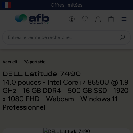
Offres limitées
asser au contenu principal
Skip to B2B platform navigation
Accueil
-
PC portable
DELL Latitude 7490
14,0 pouces - Intel Core i7 8650U @ 1,9
GHz - 16 GB DDR4 - 500 GB SSD - 1920
x 1080 FHD - Webcam - Windows 11
Professionnel
Ignorer la galerie d'images