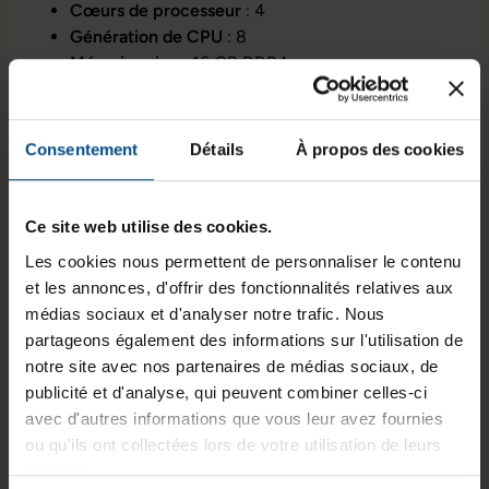
Cœurs de processeur
: 4
Génération de CPU
: 8
Mémoire vive
: 16 GB DDR4
Stockage
: 500 GB SSD
Expérience visuelle immersive
Consentement
Détails
À propos des cookies
Avec un écran de 14 pouces affichant une résolution
Full HD de 1920 x 1080 pixels, le Latitude 7490
Ce site web utilise des cookies.
garantit une qualité d'image exceptionnelle. Que vous
travailliez sur des présentations, visionniez des vidéos
Les cookies nous permettent de personnaliser le contenu
ou réalisiez des montages photo, vous apprécierez la
et les annonces, d'offrir des fonctionnalités relatives aux
netteté et la précision des détails.
médias sociaux et d'analyser notre trafic. Nous
partageons également des informations sur l'utilisation de
Résolution de l'écran
: 1920 x 1080 FHD
notre site avec nos partenaires de médias sociaux, de
Puce graphique intégrée
: Intel® HD Graphics
publicité et d'analyse, qui peuvent combiner celles-ci
620
avec d'autres informations que vous leur avez fournies
ou qu'ils ont collectées lors de votre utilisation de leurs
Confort et ergonomie
services.