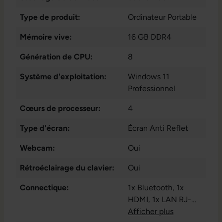
Type de produit:
Ordinateur Portable
Mémoire vive:
16 GB DDR4
Génération de CPU:
8
Système d'exploitation:
Windows 11
Professionnel
Cœurs de processeur:
4
Type d'écran:
Écran Anti Reflet
Webcam:
Oui
Rétroéclairage du clavier:
Oui
Connectique:
1x Bluetooth
, 1x
HDMI
, 1x LAN RJ-
45
Afficher plus
, 1x W-LAN
, 1x