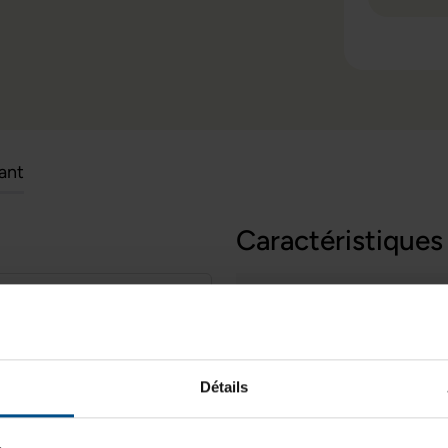
cant
Caractéristiques
Grade:
conditionné conçu pour les
libre entre performances et
Processeur:
U, 16 Go de mémoire DDR5 et
ireflet assure un confort
Stockage de données:
Détails
composée de Thunderbolt 4,
Type de produit:
ndue avec de nombreux
el.