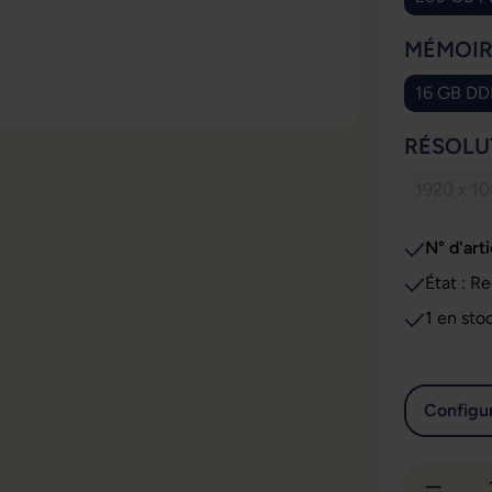
SÉLECT
MÉMOIR
16 GB DD
SÉLECT
RÉSOLU
1920 x 1
(
N° d'arti
Éta
1 en sto
Configur
Quantit