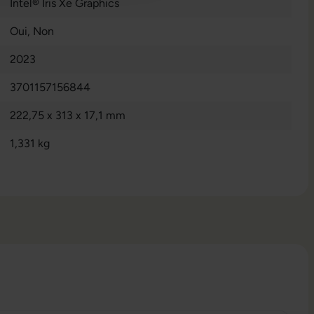
Intel® Iris Xe Graphics
Oui
, Non
2023
3701157156844
222,75 x 313 x 17,1 mm
1,331 kg