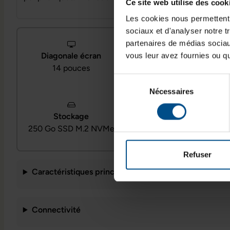
Ce site web utilise des cook
Les cookies nous permettent d
sociaux et d'analyser notre t
partenaires de médias sociaux
Diagonale écran
Processeur
vous leur avez fournies ou qu'
14 pouces
Intel Core i5‑1345U
Sélection
Nécessaires
du
consentement
Système d’exploitation
Stockage
Windows 11 Professionn
250 Go SSD M.2 NVMe
el
Refuser
Caractéristiques principales
Connectivité