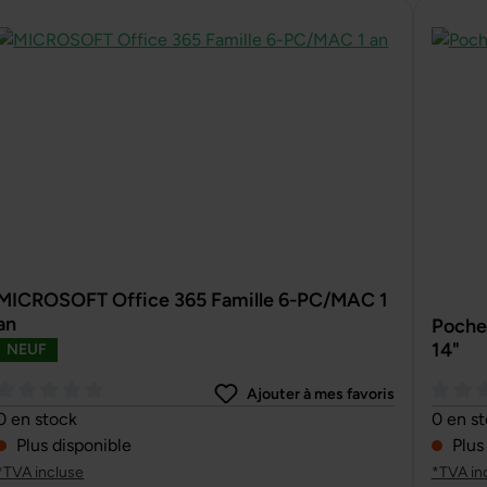
MICROSOFT Office 365 Famille 6-PC/MAC 1
an
Pochet
14"
NEUF
Ajouter à mes favoris
Note moyenne de 0 sur 5 étoiles
Note m
0 en stock
0 en s
Plus disponible
Plus
*TVA incluse
*TVA in