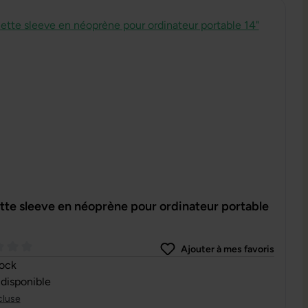
te sleeve en néoprène pour ordinateur portable
Ajouter à mes favoris
oyenne de 0 sur 5 étoiles
tock
 disponible
cluse