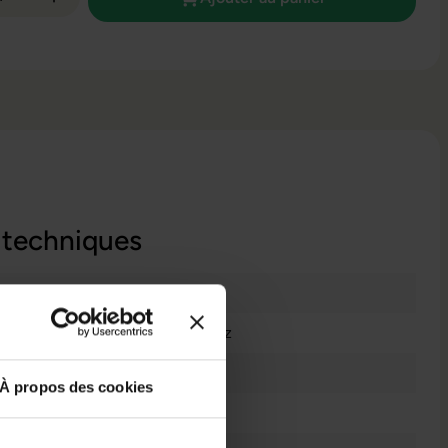
 techniques
Très bon état
Intel Core i5 1345U @ 1,2 GHz
250 GB M.2 NvMe SSD
À propos des cookies
Ordinateur Portable