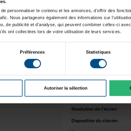
Mémoire vive:
ies.
e personnaliser le contenu et les annonces, d'offrir des fonctio
Génération de CPU:
rafic. Nous partageons également des informations sur l'utilisati
Système d'exploitation:
, de publicité et d'analyse, qui peuvent combiner celles-ci avec
RAM
ils ont collectées lors de votre utilisation de leurs services.
Cœurs de processeur:
16 Go DDR5
Type d'écran:
Préférences
Statistiques
Webcam:
Connectiques
Thunderbolt 4, USB‑A,
Connectique:
HDMI, audio
Autoriser la sélection
Taille de l'écran:
Résolution de l'écran:
Disposition du clavier: