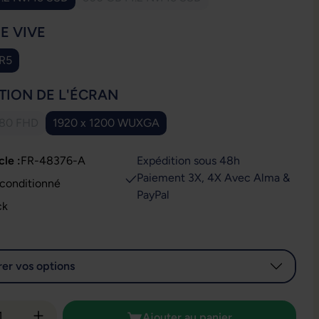
(Cette option n'est pas disponible pour
IONNEZ
E VIVE
R5
IONNEZ
TION DE L'ÉCRAN
080 FHD
1920 x 1200 WUXGA
Cette option n'est pas disponible pour le moment.)
cle :
FR-48376-A
Expédition sous 48h
Paiement 3X, 4X Avec Alma &
t : Reconditionné
PayPal
ck
er vos options
é de produit : Entrez la quantité souhaitée
Ajouter au panier