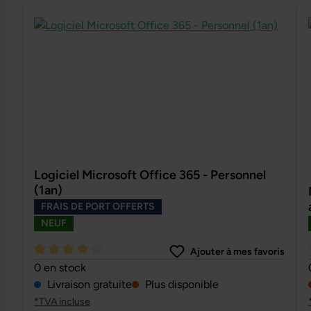
Ignorer la galerie de produits
Logiciel Microsoft Office 365 - Personnel
(1an)
FRAIS DE PORT OFFERTS
NEUF
Ajouter à mes favoris
Note moyenne de 4 sur 5 étoiles
0 en stock
Livraison gratuite
Plus disponible
*TVA incluse