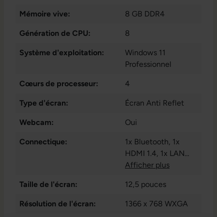
Mémoire vive:
8 GB DDR4
Génération de CPU:
8
Système d'exploitation:
Windows 11
Professionnel
Cœurs de processeur:
4
Type d'écran:
Écran Anti Reflet
Webcam:
Oui
Connectique:
1x Bluetooth
, 1x
HDMI 1.4
, 1x LAN
RJ-45
Afficher plus
, 1x audio /
microphone -
Taille de l'écran:
12,5 pouces
combo 3.5 mm
, 2x
USB 3.1 Gen 1 Type
Résolution de l'écran:
1366 x 768 WXGA
A