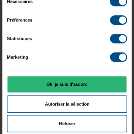
Nécessaires
du
Le DELL Latitude 7290 est un ordinateur portable
consentement
reconditionné conçu pour les usages
Préférences
professionnels nécessitant mobilité et fiabilité.
Son format compact de 12,5 pouces, associé à un
processeur Intel Core i5 de 8e génération et à un
Statistiques
stockage SSD, permet une utilisation fluide des
applications bureautiques et métiers au quotidien.
Ce modèle s’adresse aux collaborateurs en
Marketing
déplacement recherchant un équipement
fonctionnel et facile à transporter.
Ok, je suis d'accord
Autoriser la sélection
Écran
Processeur
Mémoire
12,5 pouces
Intel Core
vive
WXGA
i5-8350U
8 Go DDR4
Refuser