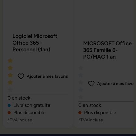
Logiciel Microsoft
Office 365 -
MICROSOFT Office
Personnel (1an)
365 Famille 6-
PC/MAC 1 an
Ajouter à mes favoris
Ajouter à mes favor
Note moyenne de 4 sur 5 étoiles
0 en stock
Note moyenne de 0 sur 5 é
Livraison gratuite
0 en stock
Plus disponible
Plus disponible
*TVA incluse
*TVA incluse