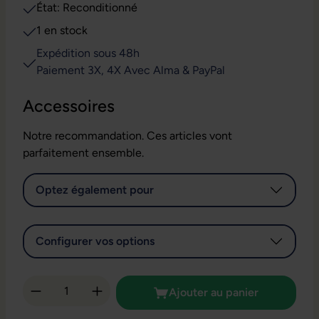
État: Reconditionné
1 en stock
Expédition sous 48h
Paiement 3X, 4X Avec Alma & PayPal
Accessoires
Notre recommandation. Ces articles vont
parfaitement ensemble.
Optez également pour
Configurer vos options
Quantité de produit : Entrez la quantité so
Ajouter au panier