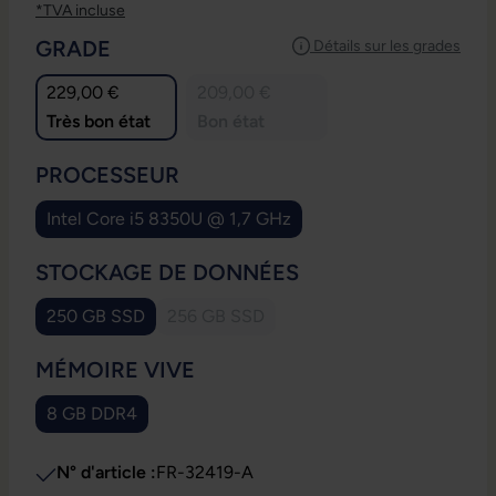
*TVA incluse
SÉLECTIONNEZ
GRADE
Détails sur les grades
229,00 €
209,00 €
Très bon état
Bon état
SÉLECTIONNEZ
PROCESSEUR
Intel Core i5 8350U @ 1,7 GHz
SÉLECTIONNEZ
STOCKAGE DE DONNÉES
250 GB SSD
256 GB SSD
(Cette option n'est pas disponible pour 
SÉLECTIONNEZ
MÉMOIRE VIVE
8 GB DDR4
N° d'article :
FR-32419-A