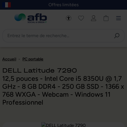
Offres limitées
asser au contenu principal
Skip to B2B platform navigation
Accueil
-
PC portable
DELL Latitude 7290
12,5 pouces - Intel Core i5 8350U @ 1,7
GHz - 8 GB DDR4 - 250 GB SSD - 1366 x
768 WXGA - Webcam - Windows 11
Professionnel
Ignorer la galerie d'images