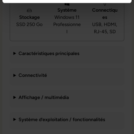
Système
Connectiqu
Stockage
Windows 11
es
SSD 250 Go
Professionne
USB, HDMI,
l
RJ-45, SD
Caractéristiques principales
Connectivité
Affichage / multimédia
Système d’exploitation / fonctionnalités