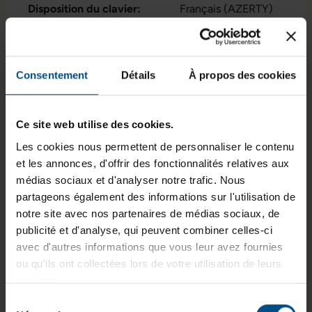
Disposition du clavier:
Français (AZERTY)
sans pavé numérique
Puce graphique intégrée:
Intel® UHD Graphics
620
Consentement
Détails
À propos des cookies
État:
Reconditionné
Ce site web utilise des cookies.
Programme de partenariat:
Oui
, Non
Les cookies nous permettent de personnaliser le contenu
GTIN/EAN :
3701157133586
et les annonces, d'offrir des fonctionnalités relatives aux
médias sociaux et d'analyser notre trafic. Nous
Dimensions (L x l x H) :
304,8 x 207,95 x
partageons également des informations sur l'utilisation de
16,54 mm
notre site avec nos partenaires de médias sociaux, de
Poids :
1,19 kg
publicité et d'analyse, qui peuvent combiner celles-ci
avec d'autres informations que vous leur avez fournies
ou qu'ils ont collectées lors de votre utilisation de leurs
services.
Informations sur le produit
Sélection